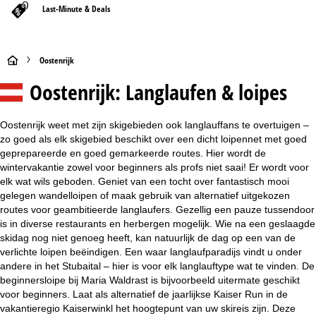
Last-Minute & Deals
S
Oostenrijk
Oostenrijk: Langlaufen & loipes
t
a
Oostenrijk weet met zijn skigebieden ook langlauffans te overtuigen –
zo goed als elk skigebied beschikt over een dicht loipennet met goed
r
geprepareerde en goed gemarkeerde routes. Hier wordt de
wintervakantie zowel voor beginners als profs niet saai! Er wordt voor
t
elk wat wils geboden. Geniet van een tocht over fantastisch mooi
gelegen wandelloipen of maak gebruik van alternatief uitgekozen
p
routes voor geambitieerde langlaufers. Gezellig een pauze tussendoor
is in diverse restaurants en herbergen mogelijk. Wie na een geslaagde
a
skidag nog niet genoeg heeft, kan natuurlijk de dag op een van de
verlichte loipen beëindigen. Een waar langlaufparadijs vindt u onder
g
andere in het Stubaital – hier is voor elk langlauftype wat te vinden. De
beginnersloipe bij Maria Waldrast is bijvoorbeeld uitermate geschikt
i
voor beginners. Laat als alternatief de jaarlijkse Kaiser Run in de
vakantieregio Kaiserwinkl het hoogtepunt van uw skireis zijn. Deze