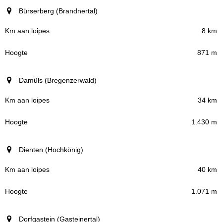
Bürserberg (Brandnertal)
8 km
871 m
Damüls (Bregenzerwald)
34 km
1.430 m
Dienten (Hochkönig)
40 km
1.071 m
Dorfgastein (Gasteinertal)