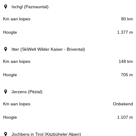
Ischgl (Paznauntal)
80 km
1.377 m
Itter (SkiWelt Wilder Kaiser - Brixental)
148 km
705 m
Jerzens (Pitztal)
Onbekend
1.107 m
Jochberg in Tirol (Kitzbüheler Alpen)