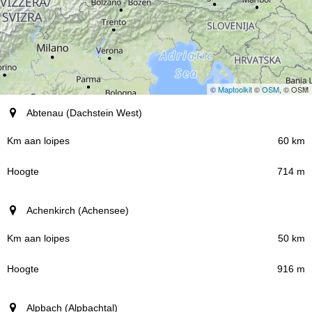
©
Maptoolkit
©
OSM
, © OSM
plaats
Abtenau (Dachstein West)
Km aan loipes
60 km
714 m
Hoogte
Achenkirch (Achensee)
50 km
916 m
Alpbach (Alpbachtal)