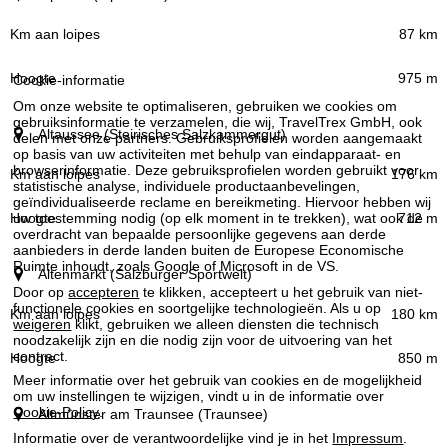
87 km
975 m
Cookie-informatie
Om onze website te optimaliseren, gebruiken we cookies om
gebruiksinformatie te verzamelen, die wij, TravelTrex GmbH, ook
Altaussee (Steirisches Salzkammergut)
delen met onze partners. Gebruiksprofielen worden aangemaakt
op basis van uw activiteiten met behulp van eindapparaat- en
browserinformatie. Deze gebruiksprofielen worden gebruikt voor
176 km
statistische analyse, individuele productaanbevelingen,
geïndividualiseerde reclame en bereikmeting. Hiervoor hebben wij
uw toestemming nodig (op elk moment in te trekken), wat ook de
712 m
overdracht van bepaalde persoonlijke gegevens aan derde
aanbieders in derde landen buiten de Europese Economische
Ruimte inhoudt, zoals Google of Microsoft in de VS.
Altenmarkt (Salzburger Sportwelt)
Door op
accepteren
te klikken, accepteert u het gebruik van niet-
functionele cookies en soortgelijke technologieën. Als u op
180 km
weigeren
klikt, gebruiken we alleen diensten die technisch
noodzakelijk zijn en die nodig zijn voor de uitvoering van het
contract.
850 m
Meer informatie over het gebruik van cookies en de mogelijkheid
om uw instellingen te wijzigen, vindt u in de informatie over
Cookie-Policy
.
Altmünster am Traunsee (Traunsee)
Informatie over de verantwoordelijke vind je in het
Impressum
.