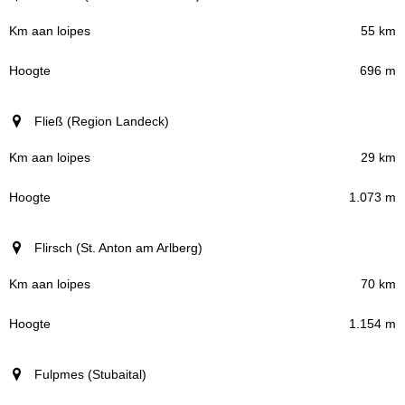
55 km
696 m
Fließ (Region Landeck)
29 km
1.073 m
Flirsch (St. Anton am Arlberg)
70 km
1.154 m
Fulpmes (Stubaital)