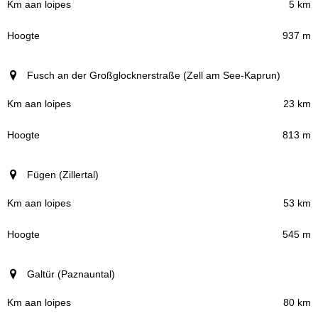
5 km
937 m
Fusch an der Großglocknerstraße (Zell am See-Kaprun)
23 km
813 m
Fügen (Zillertal)
53 km
545 m
Galtür (Paznauntal)
80 km