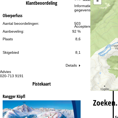
-
i
Klantbeoordeling
Informatie over de verantw
gegevensbescherming vin
n
Oberperfuss
a
Aantal beoordelingen:
503
Accepteren
Aanbeveling:
92 %
Plaats
8,6
Skigebied
8,1
Details
Advies
Op
020-713 9191
ma
vr:
Pistekaart
za
Rangger Köpfl
Zoeken
S