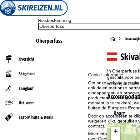
Reisbestemming
S
Oostenrijk
Oberperfuss
t
Skiva
Overzicht
a
In Oberperfuss i
Skigebied
Cookie-informatie
r
geschikt voor be
Om onze website te optima
wintersport door
Langlauf
ook delen met onze partne
t
eindapparaat- en browserin
Accommodatie
productaanbevelingen, geï
Het weer
p
moment in te trekken), w
buiten de Europese Econom
Kaart
a
Door op
accepteren
te kli
Last-Minute & Deals
weigeren
klikt, gebruiken 
contract.
g
+
Meer informatie over het g
over
Cookie-Policy
.