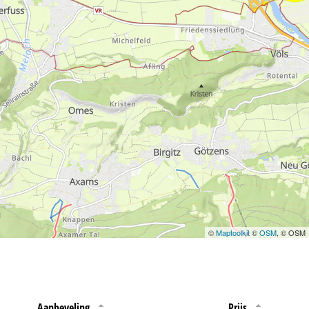
 jouw rechten omtrent
©
Maptoolkit
©
OSM
, © OSM
Aanbeveling
Prijs