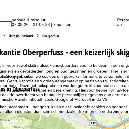
periode & reisduur
Perso
07-08-26 – 31-05-28 | 7 nachten
alle
Skiregio Innsbruck
Oberperfuss
kantie Oberperfuss - een keizerlijk sk
s er voor zowel skiërs alsook snowboarders veel te beleven in een onge
ginners en gevorderden, jong en oud, gezinnen en groepen. Hier is er 
liseren, gebruiken we cookies om gebruiksinformatie te verzamelen, d
 in Oberperfuss.
rs. Gebruiksprofielen worden aangemaakt op basis van uw activiteite
formatie. Deze gebruiksprofielen worden gebruikt voor statistische ana
s in Oberperfuss
ndividualiseerde reclame en bereikmeting. Hiervoor hebben wij uw to
at ook de overdracht van bepaalde persoonlijke gegevens aan derde aa
ische Ruimte inhoudt, zoals Google of Microsoft in de VS.
kken, accepteert u het gebruik van niet-functionele cookies en soortgeli
we alleen diensten die technisch noodzakelijk zijn en die nodig zijn voor
ebruik van cookies en de mogelijkheid om uw instellingen te wijzigen, v