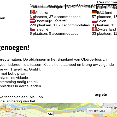
Reisinforma
Overzicht reisbestemmingen
Oostenrijk
Frankrijk
Italië
Reisbestemmingen
Vakantiethema's
Informatie
Reisinforma
FAQ
Andorra
Duitsland
6 plaatsen, 37 accommodaties
57 plaatsen, 
nen
Zoeken
Oostenrijk
Polen
220 plaatsen, 1.029 accommodaties
3 plaatsen, 1
Tsjechië
Zwitserland
6 plaatsen, 9 accommodaties
33 plaatsen, 
igenoegen!
repte natuur. De afdalingen in het skigebied van Oberperfuss zijn
voor iedereen iets tussen. Kies uit ons aanbod en breng uw volgende
ie wij, TravelTrex GmbH,
n met behulp van
lyse, individuele
estemming nodig (op elk
nbieders in derde landen
vergroten
jke technologieën. Als u op
 de uitvoering van het
indt u in de informatie
RELIEF MAP