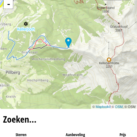
n
-
a
©
Maptoolkit
©
OSM
, © OSM
Zoeken…
Sterren
Aanbeveling
Prijs