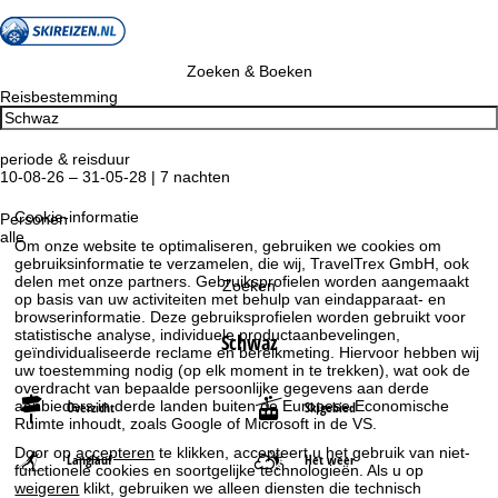
Zoeken & Boeken
Reisbestemming
periode & reisduur
10-08-26 – 31-05-28 | 7 nachten
Cookie-informatie
Personen
alle
Om onze website te optimaliseren, gebruiken we cookies om
gebruiksinformatie te verzamelen, die wij, TravelTrex GmbH, ook
delen met onze partners. Gebruiksprofielen worden aangemaakt
Zoeken
op basis van uw activiteiten met behulp van eindapparaat- en
browserinformatie. Deze gebruiksprofielen worden gebruikt voor
statistische analyse, individuele productaanbevelingen,
Schwaz
geïndividualiseerde reclame en bereikmeting. Hiervoor hebben wij
uw toestemming nodig (op elk moment in te trekken), wat ook de
overdracht van bepaalde persoonlijke gegevens aan derde
aanbieders in derde landen buiten de Europese Economische
Overzicht
Skigebied
Ruimte inhoudt, zoals Google of Microsoft in de VS.
Door op
accepteren
te klikken, accepteert u het gebruik van niet-
Langlauf
Het weer
functionele cookies en soortgelijke technologieën. Als u op
weigeren
klikt, gebruiken we alleen diensten die technisch