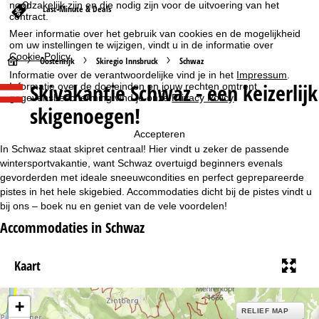
noodzakelijk zijn en die nodig zijn voor de uitvoering van het
Last-Minute & Deals
contract.
Meer informatie over het gebruik van cookies en de mogelijkheid
om uw instellingen te wijzigen, vindt u in de informatie over
Cookie-Policy
.
S
Oostenrijk
Skiregio Innsbruck
Schwaz
Informatie over de verantwoordelijke vind je in het
Impressum
.
Skivakantie Schwaz - een keizerlijk
Informatie over de doeleinden en jouw rechten omtrent
t
gegevensbescherming vind je onze
Privacy Policy
.
skigenoegen!
a
Accepteren
r
In Schwaz staat skipret centraal! Hier vindt u zeker de passende
wintersportvakantie, want Schwaz overtuigd beginners evenals
t
gevorderden met ideale sneeuwcondities en perfect geprepareerde
pistes in het hele skigebied. Accommodaties dicht bij de pistes vindt u
bij ons – boek nu en geniet van de vele voordelen!
p
Accommodaties in Schwaz
a
Kaart
g
i
+
RELIEF MAP