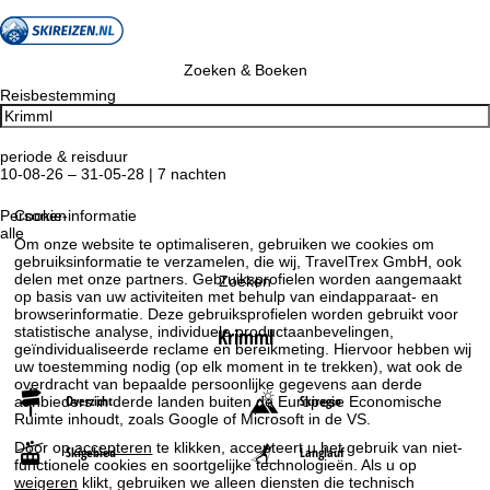
Zoeken & Boeken
Reisbestemming
periode & reisduur
10-08-26 – 31-05-28 | 7 nachten
Personen
Cookie-informatie
alle
Om onze website te optimaliseren, gebruiken we cookies om
gebruiksinformatie te verzamelen, die wij, TravelTrex GmbH, ook
delen met onze partners. Gebruiksprofielen worden aangemaakt
Zoeken
op basis van uw activiteiten met behulp van eindapparaat- en
browserinformatie. Deze gebruiksprofielen worden gebruikt voor
statistische analyse, individuele productaanbevelingen,
Krimml
geïndividualiseerde reclame en bereikmeting. Hiervoor hebben wij
uw toestemming nodig (op elk moment in te trekken), wat ook de
overdracht van bepaalde persoonlijke gegevens aan derde
Overzicht
Skiregio
aanbieders in derde landen buiten de Europese Economische
Ruimte inhoudt, zoals Google of Microsoft in de VS.
Door op
accepteren
te klikken, accepteert u het gebruik van niet-
Skigebied
Langlauf
functionele cookies en soortgelijke technologieën. Als u op
weigeren
klikt, gebruiken we alleen diensten die technisch