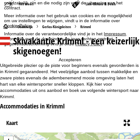
noodzakelijk zijn en die nodig zijn voor de uitvoering van het
Het weer
Last-Minute & Deals
contract.
Meer informatie over het gebruik van cookies en de mogelijkheid
om uw instellingen te wijzigen, vindt u in de informatie over
Cookie-Policy
.
S
Oostenrijk
Gerlos-Königsleiten
Krimml
Informatie over de verantwoordelijke vind je in het
Impressum
.
Skivakantie Krimml - een keizerlijk
Informatie over de doeleinden en jouw rechten omtrent
t
gegevensbescherming vind je onze
Privacy Policy
.
skigenoegen!
a
Accepteren
r
Uitgebreide plezier op de piste voor beginners evenals gevorderden is
in Krimml gegarandeerd. Het veelzijdige aanbod tussen makkelijke en
t
zware pistes evenals de adembenemend mooie omgeving laten het
hart van elke wintersporter sneller kloppen. Kijk hier voor
accommodaties uit ons aanbod en boek uw volgende wintersport naar
p
Krimml.
a
Accommodaties in Krimml
g
Kaart
i