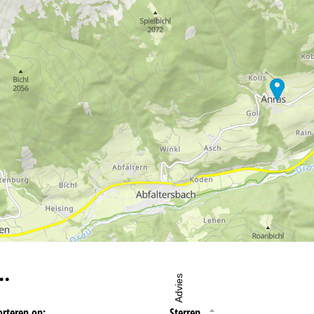
oordelijke vind je in het
Impressum
. Informatie over de doeleinden en
d je onze
Privacy Policy
.
eningstijden
-do:
09:00-17:00
09:00-14:00
-zo:
gesloten
…
Advies
orteren op:
Sterren