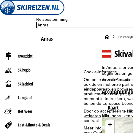
Reisbestemming
S
Oostenrijk
Anras
t
Skiva
Overzicht
a
In Anras is er v
Skiregio
Cookie-informatie
r
beginners en gev
door in Anras.
Om onze website te optima
Skigebied
ook delen met onze partne
t
eindapparaat- en browserin
Accommodatie
productaanbevelingen, geï
Langlauf
p
moment in te trekken), w
buiten de Europese Econom
Kaart
a
Het weer
Door op
accepteren
te kli
weigeren
klikt, gebruiken 
contract.
g
+
Last-Minute & Deals
Meer informatie over het g
over
Cookie-Policy
.