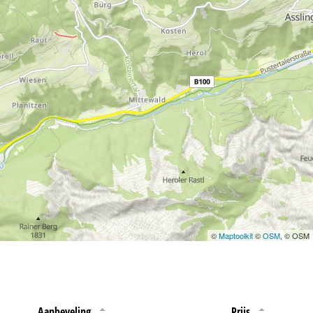
 jouw rechten omtrent
©
Maptoolkit
©
OSM
, © OSM
Aanbeveling
Prijs