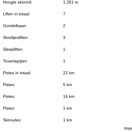
Hoogte skioord:
1.261 m
Liften in totaal:
7
Gondelbaan:
2
Stoeltjesliften:
3
Sleepliften:
1
Tovertapijten:
1
Pistes in totaal:
22 km
Pistes:
5 km
Pistes:
16 km
Pistes:
1 km
Skiroutes:
1 km
Imp