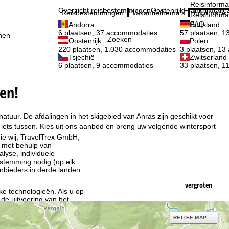
Reisinforma
Overzicht reisbestemmingen
Oostenrijk
Frankrijk
Italië
Reisbestemmingen
Vakantiethema's
Informatie
Reisinforma
FAQ
Andorra
Duitsland
6 plaatsen, 37 accommodaties
57 plaatsen, 
nen
Zoeken
Oostenrijk
Polen
220 plaatsen, 1.030 accommodaties
3 plaatsen, 1
Tsjechië
Zwitserland
6 plaatsen, 9 accommodaties
33 plaatsen, 
gen!
atuur. De afdalingen in het skigebied van Anras zijn geschikt voor
iets tussen. Kies uit ons aanbod en breng uw volgende wintersport
ie wij, TravelTrex GmbH,
n met behulp van
lyse, individuele
estemming nodig (op elk
nbieders in derde landen
vergroten
jke technologieën. Als u op
 de uitvoering van het
RELIEF MAP
indt u in de informatie