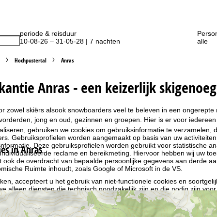
periode & reisduur
Perso
10-08-26 – 31-05-28 | 7 nachten
alle
Hochpustertal
Anras
kantie Anras - een keizerlijk skigenoe
oor zowel skiërs alsook snowboarders veel te beleven in een ongerepte n
orderden, jong en oud, gezinnen en groepen. Hier is er voor iedereen 
liseren, gebruiken we cookies om gebruiksinformatie te verzamelen, d
rs. Gebruiksprofielen worden aangemaakt op basis van uw activiteite
formatie. Deze gebruiksprofielen worden gebruikt voor statistische ana
s in Anras
ndividualiseerde reclame en bereikmeting. Hiervoor hebben wij uw to
at ook de overdracht van bepaalde persoonlijke gegevens aan derde aa
ische Ruimte inhoudt, zoals Google of Microsoft in de VS.
kken, accepteert u het gebruik van niet-functionele cookies en soortgeli
we alleen diensten die technisch noodzakelijk zijn en die nodig zijn voor
ebruik van cookies en de mogelijkheid om uw instellingen te wijzigen, v