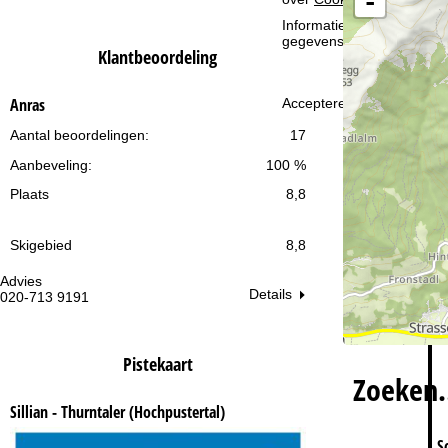
-
i
Informatie over de verantw
gegevensbescherming vin
n
Klantbeoordeling
a
Anras
Accepteren
Aantal beoordelingen:
17
Aanbeveling:
100 %
Plaats
8,8
Skigebied
8,8
Advies
Op
Details
020-713 9191
ma
vr:
za
Pistekaart
Zoeken
Sillian - Thurntaler (Hochpustertal)
S