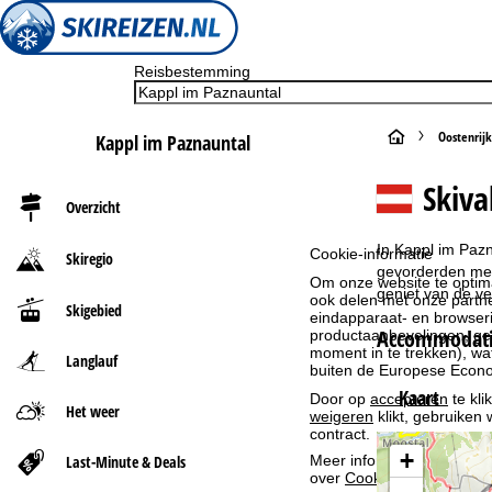
Reisbestemming
S
Oostenrijk
Kappl im Paznauntal
t
Skiva
Overzicht
a
In Kappl im Pazn
Cookie-informatie
Skiregio
r
gevorderden met 
Om onze website te optima
geniet van de ve
ook delen met onze partne
Skigebied
t
eindapparaat- en browserin
Accommodatie
productaanbevelingen, geï
moment in te trekken), w
Langlauf
p
buiten de Europese Econom
Kaart
Door op
accepteren
te kli
a
Het weer
weigeren
klikt, gebruiken 
contract.
g
+
Last-Minute & Deals
Meer informatie over het g
over
Cookie-Policy
.