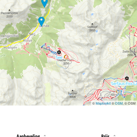
 jouw rechten omtrent
©
Maptoolkit
©
OSM
, © OSM
Aanbeveling
Prijs