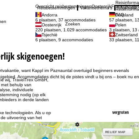
Reisinforma
Overzicht reisbestemmingen
Oostenrijk
Frankrijk
Italië
Reisbestemmingen
Vakantiethema's
Informatie
Reisinforma
FAQ
Andorra
Duitsland
6 plaatsen, 37 accommodaties
57 plaatsen, 
nen
Zoeken
Oostenrijk
Polen
220 plaatsen, 1.029 accommodaties
3 plaatsen, 1
Tsjechië
Zwitserland
6 plaatsen, 9 accommodaties
33 plaatsen, 
rlijk skigenoegen!
ortvakantie, want Kappl im Paznauntal overtuigd beginners evenals
gebied. Accommodaties dicht bij de pistes vindt u bij ons – boek nu en
ie wij, TravelTrex GmbH,
n met behulp van
lyse, individuele
estemming nodig (op elk
nbieders in derde landen
vergroten
jke technologieën. Als u op
 de uitvoering van het
indt u in de informatie
RELIEF MAP