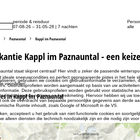
periode & reisduur
Perso
07-08-26 – 31-05-28 | 7 nachten
alle
Paznauntal
Kappl im Paznauntal
kantie Kappl im Paznauntal - een keize
auntal staat skipret centraal! Hier vindt u zeker de passende wintersp
ideale sneeuwcondities en perfect geprepareerde pistes in het hele ski
liseren, gebruiken we cookies om gebruiksinformatie te verzamelen, d
le voordelen!
rs. Gebruiksprofielen worden aangemaakt op basis van uw activiteite
formatie. Deze gebruiksprofielen worden gebruikt voor statistische ana
s in Kappl im Paznauntal
ndividualiseerde reclame en bereikmeting. Hiervoor hebben wij uw to
at ook de overdracht van bepaalde persoonlijke gegevens aan derde aa
ische Ruimte inhoudt, zoals Google of Microsoft in de VS.
kken, accepteert u het gebruik van niet-functionele cookies en soortgeli
we alleen diensten die technisch noodzakelijk zijn en die nodig zijn voor
ebruik van cookies en de mogelijkheid om uw instellingen te wijzigen, v