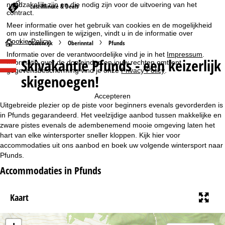
noodzakelijk zijn en die nodig zijn voor de uitvoering van het
Last-Minute & Deals
contract.
Meer informatie over het gebruik van cookies en de mogelijkheid
om uw instellingen te wijzigen, vindt u in de informatie over
Cookie-Policy
.
S
Oostenrijk
Oberinntal
Pfunds
Informatie over de verantwoordelijke vind je in het
Impressum
.
Skivakantie Pfunds - een keizerlijk
Informatie over de doeleinden en jouw rechten omtrent
t
gegevensbescherming vind je onze
Privacy Policy
.
skigenoegen!
a
Accepteren
r
Uitgebreide plezier op de piste voor beginners evenals gevorderden is
in Pfunds gegarandeerd. Het veelzijdige aanbod tussen makkelijke en
t
zware pistes evenals de adembenemend mooie omgeving laten het
hart van elke wintersporter sneller kloppen. Kijk hier voor
accommodaties uit ons aanbod en boek uw volgende wintersport naar
p
Pfunds.
a
Accommodaties in Pfunds
g
Kaart
i