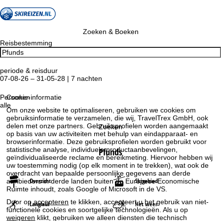
Zoeken & Boeken
Reisbestemming
periode & reisduur
07-08-26 – 31-05-28 | 7 nachten
Personen
Cookie-informatie
alle
Om onze website te optimaliseren, gebruiken we cookies om
gebruiksinformatie te verzamelen, die wij, TravelTrex GmbH, ook
delen met onze partners. Gebruiksprofielen worden aangemaakt
Zoeken
op basis van uw activiteiten met behulp van eindapparaat- en
browserinformatie. Deze gebruiksprofielen worden gebruikt voor
statistische analyse, individuele productaanbevelingen,
Pfunds
geïndividualiseerde reclame en bereikmeting. Hiervoor hebben wij
uw toestemming nodig (op elk moment in te trekken), wat ook de
overdracht van bepaalde persoonlijke gegevens aan derde
Overzicht
Skigebied
aanbieders in derde landen buiten de Europese Economische
Ruimte inhoudt, zoals Google of Microsoft in de VS.
Door op
accepteren
te klikken, accepteert u het gebruik van niet-
Langlauf
Het weer
functionele cookies en soortgelijke technologieën. Als u op
weigeren
klikt, gebruiken we alleen diensten die technisch