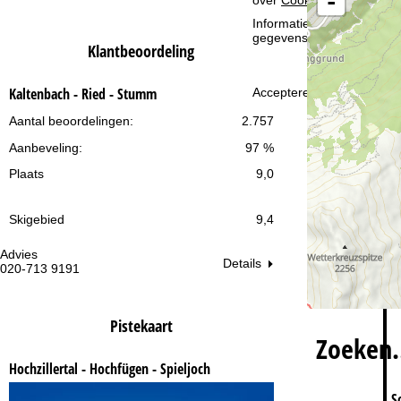
-
i
Informatie over de verantw
gegevensbescherming vin
n
Klantbeoordeling
a
Kaltenbach - Ried - Stumm
Accepteren
Aantal beoordelingen:
2.757
Aanbeveling:
97 %
Plaats
9,0
Skigebied
9,4
Advies
Op
Details
020-713 9191
ma
vr:
za
Pistekaart
Zoeken
Hochzillertal - Hochfügen - Spieljoch
S