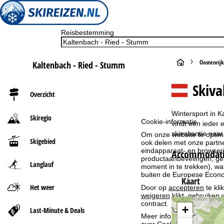
Reisbestemming
S
Oostenrijk
Kaltenbach - Ried - Stumm
t
Skiva
Overzicht
a
Wintersport in K
Skiregio
Cookie-informatie
r
vindt een ieder 
skivakantie naar
Om onze website te optima
Skigebied
ook delen met onze partne
t
eindapparaat- en browserin
Accommodatie
productaanbevelingen, geï
Langlauf
p
moment in te trekken), w
buiten de Europese Econom
Kaart
a
Het weer
Door op
accepteren
te kli
weigeren
klikt, gebruiken 
contract.
g
+
Last-Minute & Deals
Meer informatie over het g
over
Cookie-Policy
.