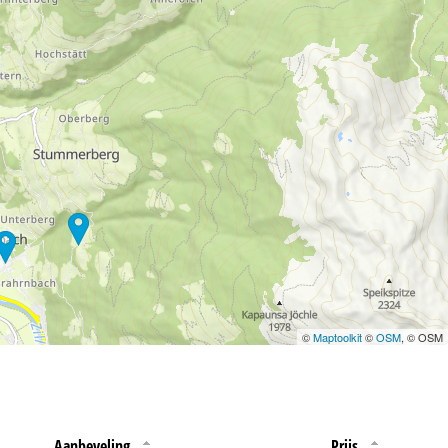
 jouw rechten omtrent
©
Maptoolkit
©
OSM
, © OSM
Aanbeveling
Prijs