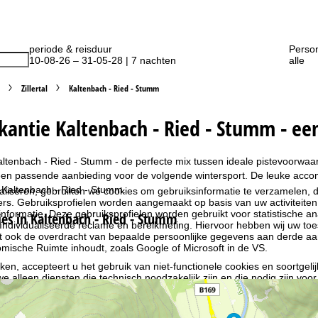
periode & reisduur
Perso
10-08-26 – 31-05-28 | 7 nachten
alle
Zillertal
Kaltenbach - Ried - Stumm
kantie Kaltenbach - Ried - Stumm - een
altenbach - Ried - Stumm - de perfecte mix tussen ideale pistevoorwaard
een passende aanbieding voor de volgende wintersport. De leuke accom
 Kaltenbach - Ried - Stumm.
liseren, gebruiken we cookies om gebruiksinformatie te verzamelen, d
rs. Gebruiksprofielen worden aangemaakt op basis van uw activiteite
formatie. Deze gebruiksprofielen worden gebruikt voor statistische ana
s in Kaltenbach - Ried - Stumm
ndividualiseerde reclame en bereikmeting. Hiervoor hebben wij uw to
at ook de overdracht van bepaalde persoonlijke gegevens aan derde aa
ische Ruimte inhoudt, zoals Google of Microsoft in de VS.
kken, accepteert u het gebruik van niet-functionele cookies en soortgeli
we alleen diensten die technisch noodzakelijk zijn en die nodig zijn voor
ebruik van cookies en de mogelijkheid om uw instellingen te wijzigen, v