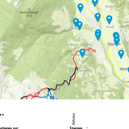
oordelijke vind je in het
Impressum
. Informatie over de doeleinden en
d je onze
Privacy Policy
.
eningstijden
-do:
09:00-17:00
09:00-14:00
-zo:
gesloten
…
Advies
orteren op:
Sterren