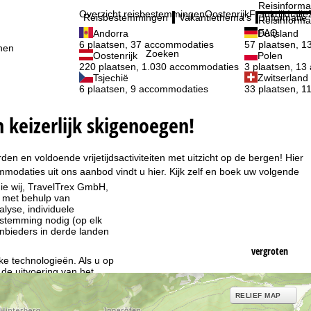
Reisinforma
Overzicht reisbestemmingen
Oostenrijk
Frankrijk
Italië
Reisbestemmingen
Vakantiethema's
Informatie
Reisinforma
FAQ
Andorra
Duitsland
6 plaatsen, 37 accommodaties
57 plaatsen, 
nen
Zoeken
Oostenrijk
Polen
220 plaatsen, 1.030 accommodaties
3 plaatsen, 1
Tsjechië
Zwitserland
6 plaatsen, 9 accommodaties
33 plaatsen, 
 keizerlijk skigenoegen!
en en voldoende vrijetijdsactiviteiten met uitzicht op de bergen! Hier
modaties uit ons aanbod vindt u hier. Kijk zelf en boek uw volgende
ie wij, TravelTrex GmbH,
n met behulp van
lyse, individuele
estemming nodig (op elk
nbieders in derde landen
vergroten
jke technologieën. Als u op
 de uitvoering van het
RELIEF MAP
indt u in de informatie