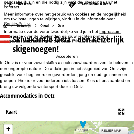
noodzakelijk zijn en die nodig zijn voor de uitvoering van het
Het weer
Last-Minute & Deals
contract.
Meer informatie over het gebruik van cookies en de mogelijkheid
om uw instellingen te wijzigen, vindt u in de informatie over
Cookie-Policy
.
S
Oostenrijk
Ötztal
Oetz
Informatie over de verantwoordelijke vind je in het
Impressum
.
Skivakantie Oetz - een keizerlijk
Informatie over de doeleinden en jouw rechten omtrent
t
gegevensbescherming vind je onze
Privacy Policy
.
skigenoegen!
a
Accepteren
r
In Oetz is er voor zowel skiërs alsook snowboarders veel te beleven in
een ongerepte natuur. De afdalingen in het skigebied van Oetz zijn
t
geschikt voor beginners en gevorderden, jong en oud, gezinnen en
groepen. Hier is er voor iedereen iets tussen. Kies uit ons aanbod en
breng uw volgende wintersport door in Oetz.
p
Accommodaties in Oetz
a
Kaart
g
i
+
RELIEF MAP