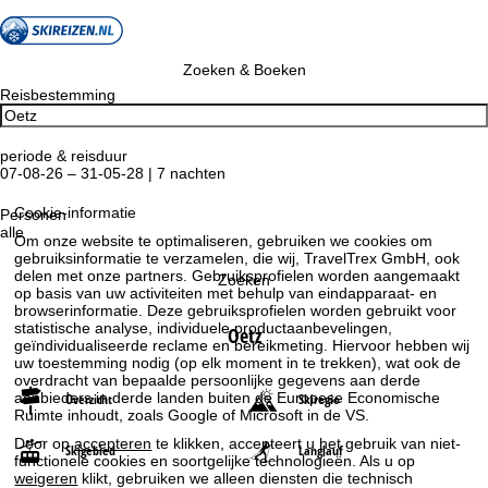
Zoeken & Boeken
Reisbestemming
periode & reisduur
07-08-26 – 31-05-28 | 7 nachten
Cookie-informatie
Personen
alle
Om onze website te optimaliseren, gebruiken we cookies om
gebruiksinformatie te verzamelen, die wij, TravelTrex GmbH, ook
delen met onze partners. Gebruiksprofielen worden aangemaakt
Zoeken
op basis van uw activiteiten met behulp van eindapparaat- en
browserinformatie. Deze gebruiksprofielen worden gebruikt voor
statistische analyse, individuele productaanbevelingen,
Oetz
geïndividualiseerde reclame en bereikmeting. Hiervoor hebben wij
uw toestemming nodig (op elk moment in te trekken), wat ook de
overdracht van bepaalde persoonlijke gegevens aan derde
aanbieders in derde landen buiten de Europese Economische
Overzicht
Skiregio
Ruimte inhoudt, zoals Google of Microsoft in de VS.
Door op
accepteren
te klikken, accepteert u het gebruik van niet-
Skigebied
Langlauf
functionele cookies en soortgelijke technologieën. Als u op
weigeren
klikt, gebruiken we alleen diensten die technisch