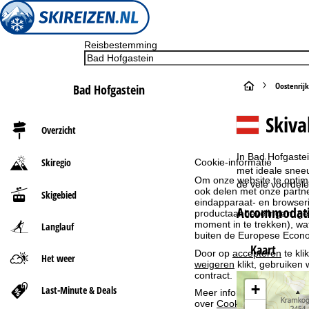
Reisbestemming
S
Oostenrijk
Bad Hofgastein
t
Skiva
Overzicht
a
In Bad Hofgastei
Skiregio
Cookie-informatie
r
met ideale sneeu
Om onze website te optima
de vele voordele
ook delen met onze partne
Skigebied
t
eindapparaat- en browserin
Accommodatie
productaanbevelingen, geï
moment in te trekken), w
Langlauf
p
buiten de Europese Econom
Kaart
Door op
accepteren
te kli
a
Het weer
weigeren
klikt, gebruiken 
contract.
g
+
Last-Minute & Deals
Meer informatie over het g
over
Cookie-Policy
.