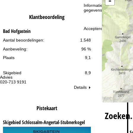
-
i
Informatie over de verantw
gegevensbescherming vin
n
Klantbeoordeling
a
Accepteren
Bad Hofgastein
Aantal beoordelingen:
1.548
Aanbeveling:
96 %
Plaats
9,1
Skigebied
8,9
Advies
Op
020-713 9191
ma
vr:
Details
za
Pistekaart
Zoeken
Skigebied Schlossalm-Angertal-Stubnerkogel
S