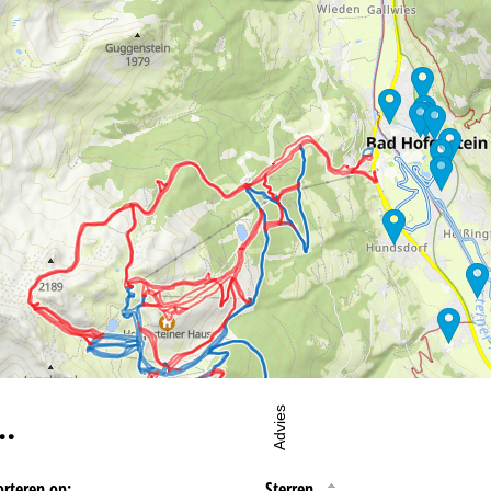
oordelijke vind je in het
Impressum
. Informatie over de doeleinden en
d je onze
Privacy Policy
.
eningstijden
-do:
09:00-17:00
09:00-14:00
-zo:
gesloten
Advies
…
orteren op:
Sterren