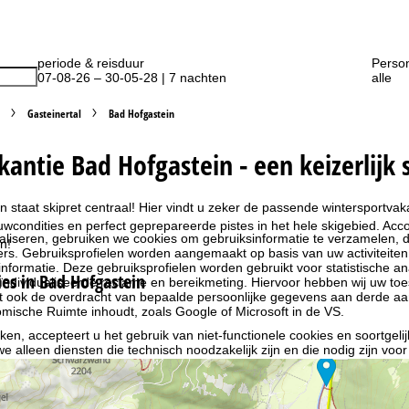
periode & reisduur
Perso
07-08-26 – 30-05-28 | 7 nachten
alle
Gasteinertal
Bad Hofgastein
kantie Bad Hofgastein - een keizerlijk
n staat skipret centraal! Hier vindt u zeker de passende wintersportv
wcondities en perfect geprepareerde pistes in het hele skigebied. Acco
liseren, gebruiken we cookies om gebruiksinformatie te verzamelen, d
n!
rs. Gebruiksprofielen worden aangemaakt op basis van uw activiteite
formatie. Deze gebruiksprofielen worden gebruikt voor statistische ana
s in Bad Hofgastein
ndividualiseerde reclame en bereikmeting. Hiervoor hebben wij uw to
at ook de overdracht van bepaalde persoonlijke gegevens aan derde aa
ische Ruimte inhoudt, zoals Google of Microsoft in de VS.
kken, accepteert u het gebruik van niet-functionele cookies en soortgeli
we alleen diensten die technisch noodzakelijk zijn en die nodig zijn voor
ebruik van cookies en de mogelijkheid om uw instellingen te wijzigen, v