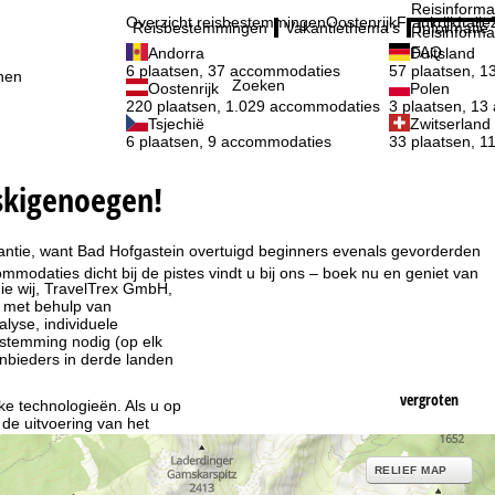
Reisinforma
Overzicht reisbestemmingen
Oostenrijk
Frankrijk
Italië
Reisbestemmingen
Vakantiethema's
Informatie
Reisinforma
FAQ
Andorra
Duitsland
6 plaatsen, 37 accommodaties
57 plaatsen, 
nen
Zoeken
Oostenrijk
Polen
220 plaatsen, 1.029 accommodaties
3 plaatsen, 1
Tsjechië
Zwitserland
6 plaatsen, 9 accommodaties
33 plaatsen, 
 skigenoegen!
akantie, want Bad Hofgastein overtuigd beginners evenals gevorderden
mmodaties dicht bij de pistes vindt u bij ons – boek nu en geniet van
ie wij, TravelTrex GmbH,
n met behulp van
lyse, individuele
estemming nodig (op elk
nbieders in derde landen
vergroten
jke technologieën. Als u op
 de uitvoering van het
indt u in de informatie
RELIEF MAP