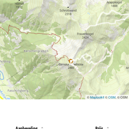
 jouw rechten omtrent
©
Maptoolkit
©
OSM
, © OSM
Aanbeveling
Prijs