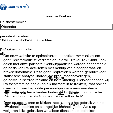
Zoeken & Boeken
Reisbestemming
periode & reisduur
10-08-26 – 31-05-28 | 7 nachten
Cookie-informatie
Personen
alle
Om onze website te optimaliseren, gebruiken we cookies om
gebruiksinformatie te verzamelen, die wij, TravelTrex GmbH, ook
delen met onze partners. Gebruiksprofielen worden aangemaakt
Zoeken
op basis van uw activiteiten met behulp van eindapparaat- en
browserinformatie. Deze gebruiksprofielen worden gebruikt voor
statistische analyse, individuele productaanbevelingen,
Oberndorf
geïndividualiseerde reclame en bereikmeting. Hiervoor hebben wij
uw toestemming nodig (op elk moment in te trekken), wat ook de
overdracht van bepaalde persoonlijke gegevens aan derde
aanbieders in derde landen buiten de Europese Economische
Overzicht
Skiregio
Ruimte inhoudt, zoals Google of Microsoft in de VS.
Door op
accepteren
te klikken, accepteert u het gebruik van niet-
Skigebied
Langlauf
functionele cookies en soortgelijke technologieën. Als u op
weigeren
klikt, gebruiken we alleen diensten die technisch