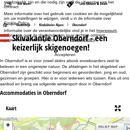
noodzakelijk zijn en die nodig zijn voor de uitvoering van het
Het weer
Last-Minute & Deals
contract.
Meer informatie over het gebruik van cookies en de mogelijkheid
om uw instellingen te wijzigen, vindt u in de informatie over
Cookie-Policy
.
S
Oostenrijk
Kitzbüheler Alpen
Oberndorf
Informatie over de verantwoordelijke vind je in het
Impressum
.
Skivakantie Oberndorf - een
Informatie over de doeleinden en jouw rechten omtrent
t
gegevensbescherming vind je onze
Privacy Policy
.
keizerlijk skigenoegen!
a
Accepteren
r
In Oberndorf is er voor zowel skiërs alsook snowboarders veel te
beleven in een ongerepte natuur. De afdalingen in het skigebied van
t
Oberndorf zijn geschikt voor beginners en gevorderden, jong en oud,
gezinnen en groepen. Hier is er voor iedereen iets tussen. Kies uit ons
aanbod en breng uw volgende wintersport door in Oberndorf.
p
Accommodaties in Oberndorf
a
Kaart
g
i
+
RELIEF MAP