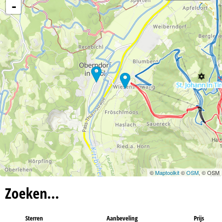
n
-
a
©
Maptoolkit
©
OSM
, © OSM
Zoeken…
Sterren
Aanbeveling
Prijs