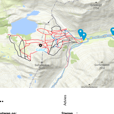
oordelijke vind je in het
Impressum
. Informatie over de doeleinden en
d je onze
Privacy Policy
.
eningstijden
-do:
09:00-17:00
09:00-14:00
-zo:
gesloten
…
Advies
orteren op:
Sterren