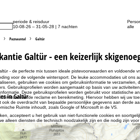
periode & reisduur
Perso
10-08-26 – 31-05-28 | 7 nachten
alle
Paznauntal
Galtür
kantie Galtür - een keizerlijk skigenoe
altür - de perfecte mix tussen ideale pistevoorwaarden en voldoende vrij
ing voor de volgende wintersport. De leuke accommodaties uit ons aan
liseren, gebruiken we cookies om gebruiksinformatie te verzamelen, d
rs. Gebruiksprofielen worden aangemaakt op basis van uw activiteite
formatie. Deze gebruiksprofielen worden gebruikt voor statistische ana
s in Galtür
ndividualiseerde reclame en bereikmeting. Hiervoor hebben wij uw to
at ook de overdracht van bepaalde persoonlijke gegevens aan derde aa
ische Ruimte inhoudt, zoals Google of Microsoft in de VS.
kken, accepteert u het gebruik van niet-functionele cookies en soortgeli
we alleen diensten die technisch noodzakelijk zijn en die nodig zijn voor
ebruik van cookies en de mogelijkheid om uw instellingen te wijzigen, v