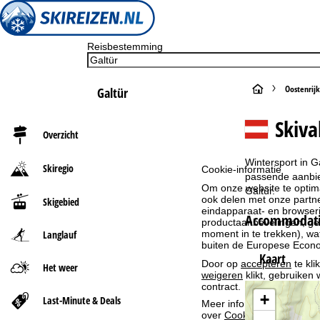
Reisbestemming
S
Oostenrijk
Galtür
t
Skiva
Overzicht
a
Wintersport in G
Skiregio
Cookie-informatie
r
passende aanbied
Om onze website te optima
Galtür.
ook delen met onze partne
Skigebied
t
eindapparaat- en browserin
Accommodatie
productaanbevelingen, geï
moment in te trekken), w
Langlauf
p
buiten de Europese Econom
Kaart
Door op
accepteren
te kli
a
Het weer
weigeren
klikt, gebruiken 
contract.
g
+
Last-Minute & Deals
Meer informatie over het g
over
Cookie-Policy
.