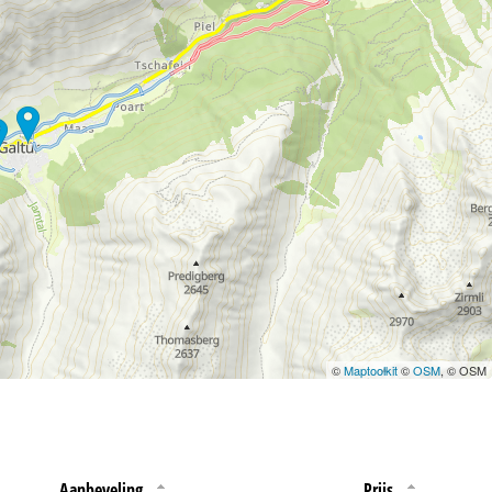
 jouw rechten omtrent
©
Maptoolkit
©
OSM
, © OSM
Aanbeveling
Prijs