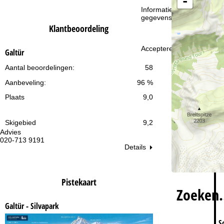
-
i
Informatie over de verantw
gegevensbescherming vin
n
Klantbeoordeling
a
Accepteren
Galtür
Aantal beoordelingen:
58
Aanbeveling:
96 %
Plaats
9,0
Skigebied
9,2
Advies
Op
020-713 9191
ma
Details
vr:
za
Pistekaart
Zoeken
Galtür - Silvapark
S