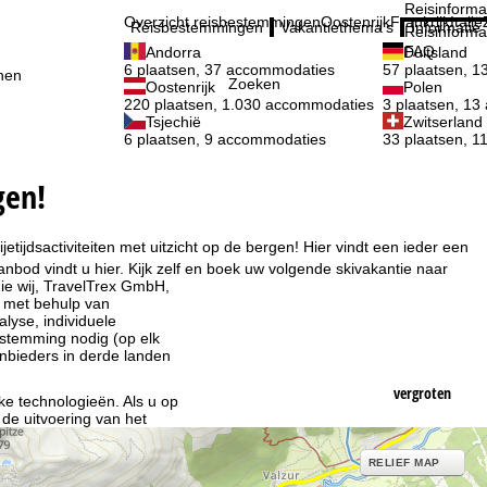
Reisinforma
Overzicht reisbestemmingen
Oostenrijk
Frankrijk
Italië
Reisbestemmingen
Vakantiethema's
Informatie
Reisinforma
FAQ
Andorra
Duitsland
6 plaatsen, 37 accommodaties
57 plaatsen, 
nen
Zoeken
Oostenrijk
Polen
220 plaatsen, 1.030 accommodaties
3 plaatsen, 1
Tsjechië
Zwitserland
6 plaatsen, 9 accommodaties
33 plaatsen, 
gen!
etijdsactiviteiten met uitzicht op de bergen! Hier vindt een ieder een
bod vindt u hier. Kijk zelf en boek uw volgende skivakantie naar
ie wij, TravelTrex GmbH,
n met behulp van
lyse, individuele
estemming nodig (op elk
nbieders in derde landen
vergroten
jke technologieën. Als u op
 de uitvoering van het
indt u in de informatie
RELIEF MAP