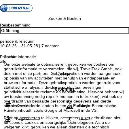
Zoeken & Boeken
Reisbestemming
periode & reisduur
10-08-26 – 31-05-28 | 7 nachten
Personen
Cookie-informatie
alle
Om onze website te optimaliseren, gebruiken we cookies om
gebruiksinformatie te verzamelen, die wij, TravelTrex GmbH, ook
delen met onze partners. Gebruiksprofielen worden aangemaakt
Zoeken
op basis van uw activiteiten met behulp van eindapparaat- en
browserinformatie. Deze gebruiksprofielen worden gebruikt voor
statistische analyse, individuele productaanbevelingen,
Gröbming
geïndividualiseerde reclame en bereikmeting. Hiervoor hebben wij
uw toestemming nodig (op elk moment in te trekken), wat ook de
overdracht van bepaalde persoonlijke gegevens aan derde
Overzicht
Skiregio
aanbieders in derde landen buiten de Europese Economische
Ruimte inhoudt, zoals Google of Microsoft in de VS.
Door op
accepteren
te klikken, accepteert u het gebruik van niet-
Skigebied
Langlauf
functionele cookies en soortgelijke technologieën. Als u op
weigeren
klikt, gebruiken we alleen diensten die technisch