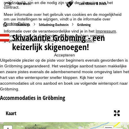
noodzakelijk zijn en die nodig zijn voor de uitvoering van het
Het weer
Last-Minute & Deals
contract.
Meer informatie over het gebruik van cookies en de mogelijkheid
om uw instellingen te wijzigen, vindt u in de informatie over
Cookie-Policy
.
S
Oostenrijk
Schladming-Dachstein
Gröbming
Informatie over de verantwoordelijke vind je in het
Impressum
.
Skivakantie Gröbming - een
Informatie over de doeleinden en jouw rechten omtrent
t
gegevensbescherming vind je onze
Privacy Policy
.
keizerlijk skigenoegen!
a
Accepteren
r
Uitgebreide plezier op de piste voor beginners evenals gevorderden is
in Gröbming gegarandeerd. Het veelzijdige aanbod tussen makkelijke
t
en zware pistes evenals de adembenemend mooie omgeving laten het
hart van elke wintersporter sneller kloppen. Kijk hier voor
accommodaties uit ons aanbod en boek uw volgende wintersport naar
p
Gröbming.
a
Accommodaties in Gröbming
g
Kaart
i