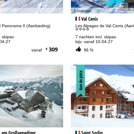
Val Cenis
 Panorama II (Aanbieding)
Les Alpages de Val Cenis (Aan
°°°°
. skipas
7 nachten incl. skipas
-04-27
bijv. vanaf 10-04-27
309
€
vanaf
96 %
Aan de piste
 am Großvenediger
Saint Sorlin