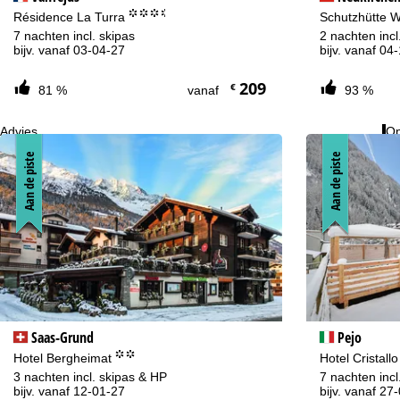
°°°.
Résidence La Turra
Schutzhütte 
7 nachten incl. skipas
2 nachten incl
bijv. vanaf 03-04-27
bijv. vanaf 04
209
€
81 %
vanaf
93 %
Advies
Op
020-713 9191
ma
Aan de piste
Aan de piste
vr:
za
Na
Saas-Grund
Pejo
°°
Hotel Bergheimat
Hotel Cristall
3 nachten incl. skipas & HP
7 nachten incl
bijv. vanaf 12-01-27
bijv. vanaf 27