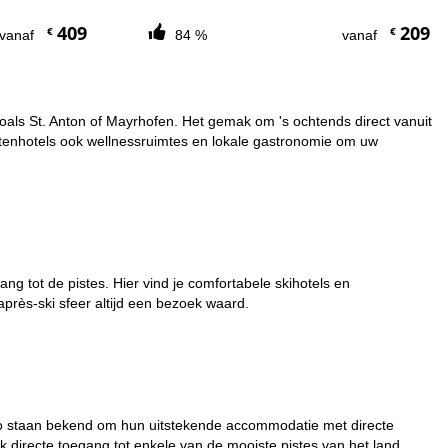
409
209
€
€
vanaf
84 %
vanaf
 zoals St. Anton of Mayrhofen. Het gemak om 's ochtends direct vanuit
istenhotels ook wellnessruimtes en lokale gastronomie om uw
ang tot de pistes. Hier vind je comfortabele skihotels en
près-ski sfeer altijd een bezoek waard.
vigno staan bekend om hun uitstekende accommodatie met directe
k directe toegang tot enkele van de mooiste pistes van het land.