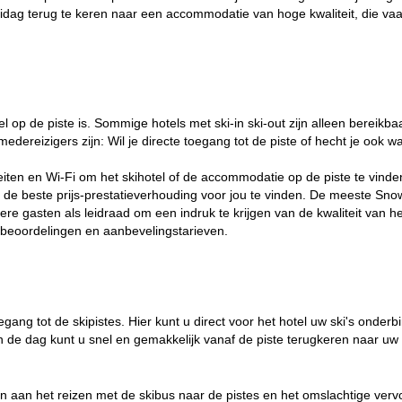
idag terug te keren naar een accommodatie van hoge kwaliteit, die vaak 
el op de piste is. Sommige hotels met ski-in ski-out zijn alleen bereikba
e medereizigers zijn: Wil je directe toegang tot de piste of hecht je oo
teiten en Wi-Fi om het skihotel of de accommodatie op de piste te vinden
 de beste prijs-prestatieverhouding voor jou te vinden. De meeste Snow
re gasten als leidraad om een indruk te krijgen van de kwaliteit van he
tbeoordelingen en aanbevelingstarieven.
egang tot de skipistes. Hier kunt u direct voor het hotel uw ski's onder
an de dag kunt u snel en gemakkelijk vanaf de piste terugkeren naar u
ijn aan het reizen met de skibus naar de pistes en het omslachtige vervo