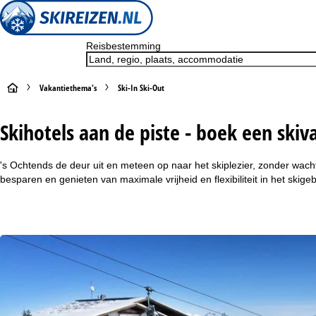
Reisbestemming
S
Vakantiethema's
Ski-In Ski-Out
t
Skihotels aan de piste - boek een skiva
a
's Ochtends de deur uit en meteen op naar het skiplezier, zonder wacht
r
besparen en genieten van maximale vrijheid en flexibiliteit in het sk
t
p
a
g