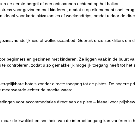
ssen de eerste bergrit of een ontspannen ochtend op het balkon.
r stress voor
gezinnen
met kinderen, omdat u op elk moment snel terug
jn ideaal voor
korte skivakanties
of weekendtrips, omdat u door de dire
 gezinsvriendelijkheid of
wellnessaanbod
. Gebruik onze zoekfilters om 
oor beginners en gezinnen met kinderen. Ze liggen vaak in de buurt va
te controleren, zodat u zo gemakkelijk mogelijk toegang heeft tot het 
rgelijkbare hotels zonder directe toegang tot de pistes. De hogere pri
n de meerwaarde echter de moeite waard.
nbiedingen voor accommodaties direct aan de piste – ideaal voor prijsbe
n, maar de kwaliteit en snelheid van de internettoegang kan variëren in