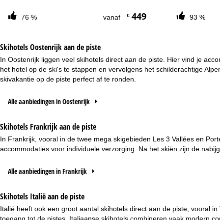
449
€
76 %
vanaf
93 %
Skihotels Oostenrijk aan de piste
In Oostenrijk liggen veel skihotels direct aan de piste. Hier vind je a
het hotel op de ski's te stappen en vervolgens het schilderachtige A
skivakantie op de piste perfect af te ronden.
Alle aanbiedingen in Oostenrijk
Skihotels Frankrijk aan de piste
In Frankrijk, vooral in de twee mega skigebieden Les 3 Vallées en Porte
accommodaties voor individuele verzorging. Na het skiën zijn de nabi
Alle aanbiedingen in Frankrijk
Skihotels Italië aan de piste
Italië heeft ook een groot aantal skihotels direct aan de piste, voora
toegang tot de pistes. Italiaanse skihotels combineren vaak modern com