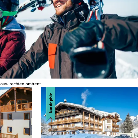
ie wij, TravelTrex GmbH,
n met behulp van
lyse, individuele
estemming nodig (op elk
nbieders in derde landen
jke technologieën. Als u op
 de uitvoering van het
indt u in de informatie
 jouw rechten omtrent
Aan de piste