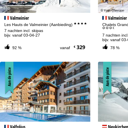
Valmeinier
Valmeinier
****
Les Hauts de Valmeinier (Aanbieding)
Chalets Grand
°°°.
7 nachten incl. skipas
bijv. vanaf 03-04-27
7 nachten incl
bijv. vanaf 03
329
€
92 %
vanaf
78 %
Aan de piste
Aan de piste
Valfréjus
Neukirchen