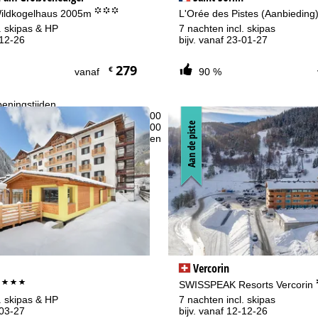
°°°
Wildkogelhaus 2005m
L'Orée des Pistes (Aanbieding
. skipas & HP
7 nachten incl. skipas
-12-26
bijv. vanaf 23-01-27
279
€
vanaf
90 %
eningstijden
-do:
09:00-17:00
Aan de piste
09:00-14:00
-zo:
gesloten
Advies
ar contactpagina
Vercorin
***
o
SWISSPEAK Resorts Vercorin
. skipas & HP
7 nachten incl. skipas
-03-27
bijv. vanaf 12-12-26