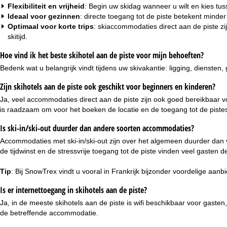
Flexibiliteit en vrijheid
: Begin uw skidag wanneer u wilt en kies tu
Ideaal voor gezinnen
: directe toegang tot de piste betekent minde
Optimaal voor korte trips
: skiaccommodaties direct aan de piste zi
skitijd.
Hoe vind ik het beste skihotel aan de piste voor mijn behoeften?
Bedenk wat u belangrijk vindt tijdens uw skivakantie: ligging, diensten,
Zijn skihotels aan de piste ook geschikt voor beginners en kinderen?
Ja, veel accommodaties direct aan de piste zijn ook goed bereikbaar v
is raadzaam om voor het boeken de locatie en de toegang tot de pistes 
Is ski-in/ski-out duurder dan andere soorten accommodaties?
Accommodaties met ski-in/ski-out zijn over het algemeen duurder dan ve
de tijdwinst en de stressvrije toegang tot de piste vinden veel gaste
Tip
: Bij SnowTrex vindt u vooral in Frankrijk bijzonder voordelige aa
Is er internettoegang in skihotels aan de piste?
Ja, in de meeste skihotels aan de piste is wifi beschikbaar voor gaste
de betreffende accommodatie.