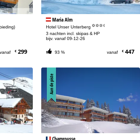
Maria Alm
°°°.
bieding)
Hotel Unser Unterberg
3 nachten incl. skipas & HP
bijv. vanaf 09-12-26
299
447
€
€
vanaf
93 %
vanaf
Aan de piste
Chamrousse