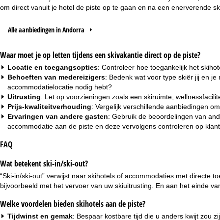
om direct vanuit je hotel de piste op te gaan en na een enerverende sk
Alle aanbiedingen in Andorra
Waar moet je op letten tijdens een skivakantie direct op de piste?
Locatie en toegangsopties
: Controleer hoe toegankelijk het skihot
Behoeften van medereizigers
: Bedenk wat voor type skiër jij en j
accommodatielocatie nodig hebt?
Uitrusting
: Let op voorzieningen zoals een skiruimte, wellnessfacili
Prijs-kwaliteitverhouding
: Vergelijk verschillende aanbiedingen om
Ervaringen van andere gasten
: Gebruik de beoordelingen van ande
accommodatie aan de piste en deze vervolgens controleren op klan
FAQ
Wat betekent ski-in/ski-out?
“Ski-in/ski-out” verwijst naar skihotels of accommodaties met directe to
bijvoorbeeld met het vervoer van uw skiuitrusting. En aan het einde v
Welke voordelen bieden skihotels aan de piste?
Tijdwinst en gemak
: Bespaar kostbare tijd die u anders kwijt zou z