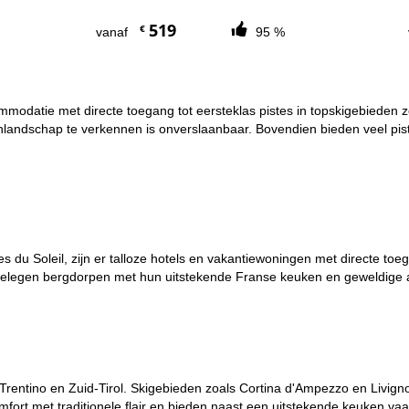
519
€
vanaf
95 %
ccommodatie met directe toegang tot eersteklas pistes in topskigebieden
lpenlandschap te verkennen is onverslaanbaar. Bovendien bieden veel p
s du Soleil, zijn er talloze hotels en vakantiewoningen met directe toeg
jgelegen bergdorpen met hun uitstekende Franse keuken en geweldige a
l in Trentino en Zuid-Tirol. Skigebieden zoals Cortina d'Ampezzo en Li
fort met traditionele flair en bieden naast een uitstekende keuken vaa