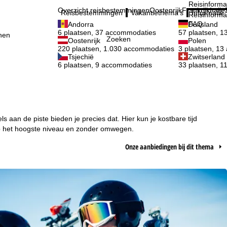
Reisinforma
Overzicht reisbestemmingen
Oostenrijk
Frankrijk
Italië
Reisbestemmingen
Vakantiethema's
Informatie
Reisinforma
FAQ
Andorra
Duitsland
6 plaatsen, 37 accommodaties
57 plaatsen, 
nen
Zoeken
Oostenrijk
Polen
220 plaatsen, 1.030 accommodaties
3 plaatsen, 1
Tsjechië
Zwitserland
6 plaatsen, 9 accommodaties
33 plaatsen, 
 aan de piste bieden je precies dat. Hier kun je kostbare tijd
e op het hoogste niveau en zonder omwegen.
Onze aanbiedingen bij dit thema