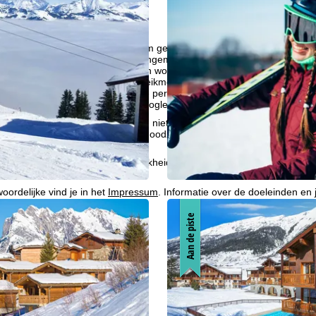
liseren, gebruiken we cookies om gebruiksinformatie te verzamelen, d
rs. Gebruiksprofielen worden aangemaakt op basis van uw activiteite
formatie. Deze gebruiksprofielen worden gebruikt voor statistische ana
ndividualiseerde reclame en bereikmeting. Hiervoor hebben wij uw to
at ook de overdracht van bepaalde persoonlijke gegevens aan derde aa
ische Ruimte inhoudt, zoals Google of Microsoft in de VS.
kken, accepteert u het gebruik van niet-functionele cookies en soortgeli
we alleen diensten die technisch noodzakelijk zijn en die nodig zijn voor
ebruik van cookies en de mogelijkheid om uw instellingen te wijzigen, v
oordelijke vind je in het
Impressum
. Informatie over de doeleinden en
d je onze
Privacy Policy
.
Aan de piste