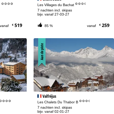
°°°°
°°°.
)
Les Villages du Bachat
7 nachten incl. skipas
bijv. vanaf 27-03-27
519
259
€
€
vanaf
85 %
vanaf
Aan de piste
Valfréjus
°°°°
°°°.
Les Chalets Du Thabor B
7 nachten incl. skipas
bijv. vanaf 02-01-27