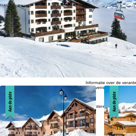
i
Cookie-informatie
n
Om onze website te optima
ook delen met onze partne
a
eindapparaat- en browserin
productaanbevelingen, geï
moment in te trekken), w
buiten de Europese Econom
Door op
accepteren
te kli
weigeren
klikt, gebruiken 
contract.
Meer informatie over het g
over
Cookie-Policy
.
Informatie over de verantw
gegevensbescherming vin
Aan de piste
Aan de piste
Accepteren