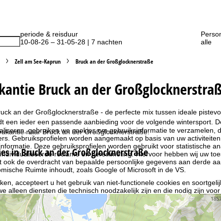
periode & reisduur
Perso
10-08-26 – 31-05-28 | 7 nachten
alle
Zell am See-Kaprun
Bruck an der Großglocknerstraße
kantie Bruck an der Großglocknerstraße
ruck an der Großglocknerstraße - de perfecte mix tussen ideale pistevoo
dt een ieder een passende aanbieding voor de volgende wintersport. De
liseren, gebruiken we cookies om gebruiksinformatie te verzamelen, d
vakantie naar Bruck an der Großglocknerstraße.
rs. Gebruiksprofielen worden aangemaakt op basis van uw activiteite
formatie. Deze gebruiksprofielen worden gebruikt voor statistische ana
s in Bruck an der Großglocknerstraße
ndividualiseerde reclame en bereikmeting. Hiervoor hebben wij uw to
at ook de overdracht van bepaalde persoonlijke gegevens aan derde aa
ische Ruimte inhoudt, zoals Google of Microsoft in de VS.
kken, accepteert u het gebruik van niet-functionele cookies en soortgeli
we alleen diensten die technisch noodzakelijk zijn en die nodig zijn voor
ebruik van cookies en de mogelijkheid om uw instellingen te wijzigen, v