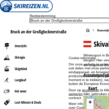
Reisbestemming
S
Oostenrijk
Bruck an der Großglocknerstraße
t
Skiva
Overzicht
a
Wintersport in B
Skiregio
Cookie-informatie
r
bergen! Hier vin
Om onze website te optima
uw volgende ski
ook delen met onze partne
Skigebied
t
eindapparaat- en browserin
Accommodatie
productaanbevelingen, geï
Langlauf
p
moment in te trekken), w
buiten de Europese Econom
Kaart
a
Door op
accepteren
te kli
Het weer
weigeren
klikt, gebruiken 
contract.
g
+
Last-Minute & Deals
Meer informatie over het g
over
Cookie-Policy
.