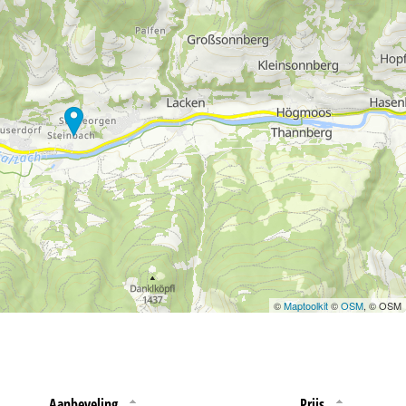
 jouw rechten omtrent
©
Maptoolkit
©
OSM
, © OSM
Aanbeveling
Prijs