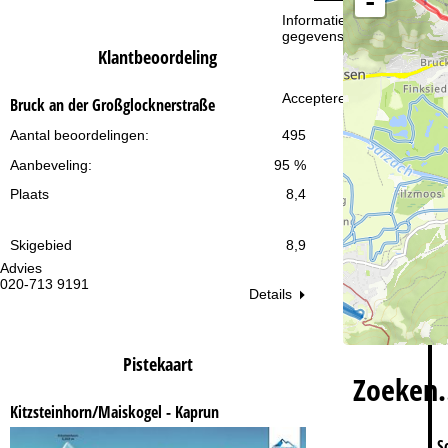
-
i
Informatie over de verantw
gegevensbescherming vin
n
Klantbeoordeling
a
Accepteren
Bruck an der Großglocknerstraße
Aantal beoordelingen:
495
Aanbeveling:
95 %
Plaats
8,4
Skigebied
8,9
Advies
Op
020-713 9191
ma
Details
vr:
za
Pistekaart
Zoeken
Kitzsteinhorn/Maiskogel - Kaprun
S