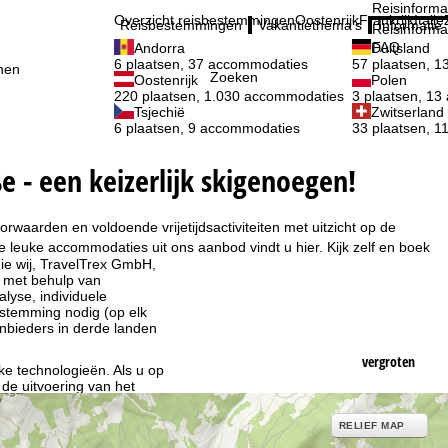
Reisinforma
Overzicht reisbestemmingen
Oostenrijk
Frankrijk
Italië
Reisbestemmingen
Vakantiethema's
Informatie
Reisinforma
FAQ
Andorra
Duitsland
6 plaatsen, 37 accommodaties
57 plaatsen, 
nen
Zoeken
Oostenrijk
Polen
220 plaatsen, 1.030 accommodaties
3 plaatsen, 1
Tsjechië
Zwitserland
6 plaatsen, 9 accommodaties
33 plaatsen, 
 - een keizerlijk skigenoegen!
rwaarden en voldoende vrijetijdsactiviteiten met uitzicht op de
 leuke accommodaties uit ons aanbod vindt u hier. Kijk zelf en boek
ie wij, TravelTrex GmbH,
n met behulp van
lyse, individuele
estemming nodig (op elk
nbieders in derde landen
vergroten
jke technologieën. Als u op
 de uitvoering van het
indt u in de informatie
RELIEF MAP