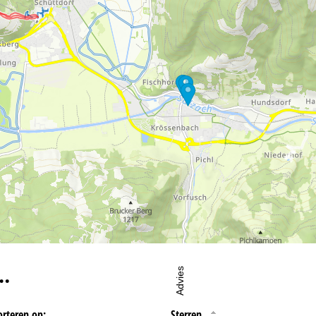
oordelijke vind je in het
Impressum
. Informatie over de doeleinden en
d je onze
Privacy Policy
.
eningstijden
-do:
09:00-17:00
09:00-14:00
-zo:
gesloten
…
Advies
orteren op:
Sterren