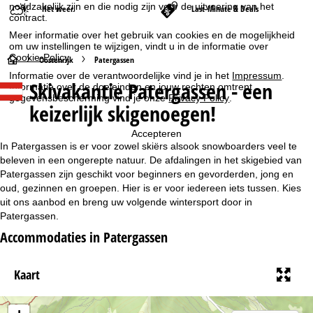
noodzakelijk zijn en die nodig zijn voor de uitvoering van het
Het weer
Last-Minute & Deals
contract.
Meer informatie over het gebruik van cookies en de mogelijkheid
om uw instellingen te wijzigen, vindt u in de informatie over
Cookie-Policy
.
S
Oostenrijk
Patergassen
Informatie over de verantwoordelijke vind je in het
Impressum
.
Skivakantie Patergassen - een
Informatie over de doeleinden en jouw rechten omtrent
t
gegevensbescherming vind je onze
Privacy Policy
.
keizerlijk skigenoegen!
a
Accepteren
r
In Patergassen is er voor zowel skiërs alsook snowboarders veel te
beleven in een ongerepte natuur. De afdalingen in het skigebied van
t
Patergassen zijn geschikt voor beginners en gevorderden, jong en
oud, gezinnen en groepen. Hier is er voor iedereen iets tussen. Kies
uit ons aanbod en breng uw volgende wintersport door in
p
Patergassen.
a
Accommodaties in Patergassen
g
Kaart
i