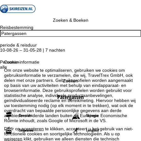
Zoeken & Boeken
Reisbestemming
periode & reisduur
10-08-26 – 31-05-28 | 7 nachten
Personen
Cookie-informatie
alle
Om onze website te optimaliseren, gebruiken we cookies om
gebruiksinformatie te verzamelen, die wij, TravelTrex GmbH, ook
delen met onze partners. Gebruiksprofielen worden aangemaakt
Zoeken
op basis van uw activiteiten met behulp van eindapparaat- en
browserinformatie. Deze gebruiksprofielen worden gebruikt voor
statistische analyse, individuele productaanbevelingen,
Patergassen
geïndividualiseerde reclame en bereikmeting. Hiervoor hebben wij
uw toestemming nodig (op elk moment in te trekken), wat ook de
overdracht van bepaalde persoonlijke gegevens aan derde
Overzicht
Skiregio
aanbieders in derde landen buiten de Europese Economische
Ruimte inhoudt, zoals Google of Microsoft in de VS.
Door op
accepteren
te klikken, accepteert u het gebruik van niet-
Skigebied
Langlauf
functionele cookies en soortgelijke technologieën. Als u op
weigeren
klikt, gebruiken we alleen diensten die technisch