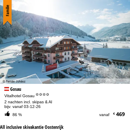
Familie
Gosau
°°°°
Vitalhotel Gosau
2 nachten incl. skipas & AI
bijv. vanaf 03-12-26
469
€
86 %
vanaf
All inclusive skivakantie Oostenrijk