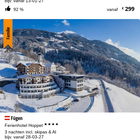
bijv. vanaf 13-01-27
299
€
92 %
vanaf
Familie
Fügen
****
Ferienhotel Hoppet
3 nachten incl. skipas & AI
bijv. vanaf 28-03-27