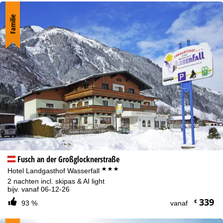
Familie
Fusch an der Großglocknerstraße
***
Hotel Landgasthof Wasserfall
2 nachten incl. skipas & AI light
bijv. vanaf 06-12-26
339
€
93 %
vanaf