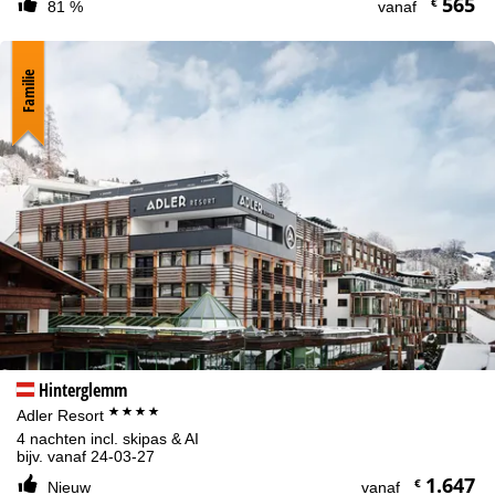
565
€
81 %
vanaf
Familie
Hinterglemm
****
Adler Resort
4 nachten incl. skipas & AI
bijv. vanaf 24-03-27
1.647
€
Nieuw
vanaf