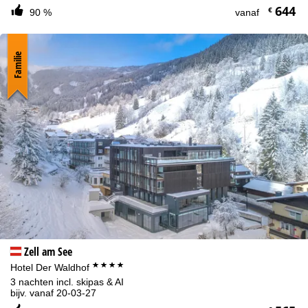
644
€
90 %
vanaf
Familie
Zell am See
****
Hotel Der Waldhof
3 nachten incl. skipas & AI
bijv. vanaf 20-03-27