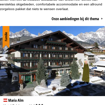
t
eersteklas skigebieden, comfortabele accommodatie en een allround
zorgeloos pakket dat niets te wensen overlaat.
p
Onze aanbiedingen bij dit thema
a
g
Familie
i
n
a
Maria Alm
***