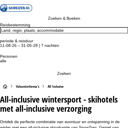
Zoeken & Boeken
Reisbestemming
periode & reisduur
11-08-26 – 31-05-28 | 7 nachten
Personen
alle
Zoeken
S
Vakantiethema's
All Inclusive
All-inclusive wintersport - skihotels
t
met all-inclusive verzorging
a
r
Ontdek de perfecte combinatie van avontuur en ontspanning in de
winter met een all-inclusive skivakantie van SnowTrex. Geniet van