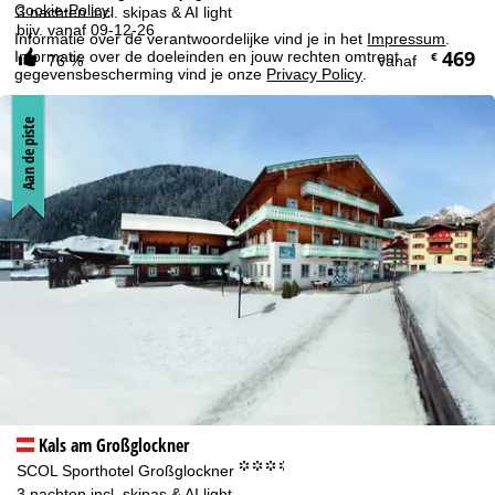
Cookie-Policy
.
3 nachten incl. skipas & AI light
bijv. vanaf 09-12-26
Informatie over de verantwoordelijke vind je in het
Impressum
.
469
Informatie over de doeleinden en jouw rechten omtrent
€
76 %
vanaf
gegevensbescherming vind je onze
Privacy Policy
.
Aan de piste
Accepteren
Kals am Großglockner
°°°.
SCOL Sporthotel Großglockner
3 nachten incl. skipas & AI light