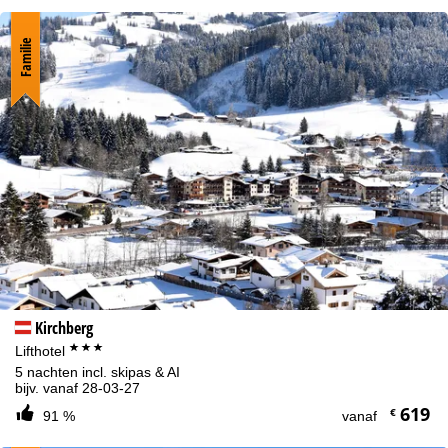
Familie
Kirchberg
***
Lifthotel
5 nachten incl. skipas & AI
bijv. vanaf 28-03-27
619
€
91 %
vanaf