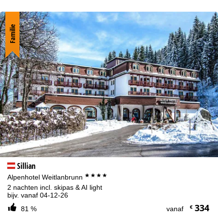
Familie
Sillian
****
Alpenhotel Weitlanbrunn
2 nachten incl. skipas & AI light
bijv. vanaf 04-12-26
334
€
81 %
vanaf