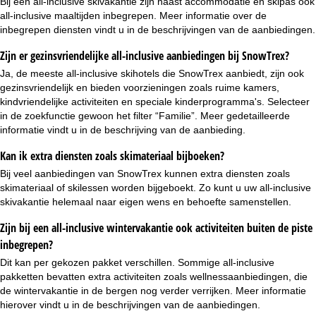
Bij een all-inclusive skivakantie zijn naast accommodatie en skipas ook
all-inclusive maaltijden inbegrepen. Meer informatie over de
inbegrepen diensten vindt u in de beschrijvingen van de aanbiedingen.
Zijn er gezinsvriendelijke all-inclusive aanbiedingen bij SnowTrex?
Ja, de meeste all-inclusive skihotels die SnowTrex aanbiedt, zijn ook
gezinsvriendelijk
en bieden voorzieningen zoals ruime kamers,
kindvriendelijke activiteiten en speciale kinderprogramma's. Selecteer
in de zoekfunctie gewoon het filter “Familie”. Meer gedetailleerde
informatie vindt u in de beschrijving van de aanbieding.
Kan ik extra diensten zoals skimateriaal bijboeken?
Bij veel aanbiedingen van SnowTrex kunnen extra diensten zoals
skimateriaal
of
skilessen
worden bijgeboekt. Zo kunt u uw all-inclusive
skivakantie helemaal naar eigen wens en behoefte samenstellen.
Zijn bij een all-inclusive wintervakantie ook activiteiten buiten de piste
inbegrepen?
Dit kan per gekozen pakket verschillen. Sommige all-inclusive
pakketten bevatten extra activiteiten zoals
wellnessaanbiedingen
, die
de wintervakantie in de bergen nog verder verrijken. Meer informatie
hierover vindt u in de beschrijvingen van de aanbiedingen.