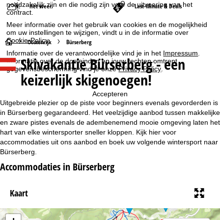
noodzakelijk zijn en die nodig zijn voor de uitvoering van het
Het weer
Last-Minute & Deals
contract.
Meer informatie over het gebruik van cookies en de mogelijkheid
om uw instellingen te wijzigen, vindt u in de informatie over
Cookie-Policy
.
S
Oostenrijk
Bürserberg
Informatie over de verantwoordelijke vind je in het
Impressum
.
Skivakantie Bürserberg - een
Informatie over de doeleinden en jouw rechten omtrent
t
gegevensbescherming vind je onze
Privacy Policy
.
keizerlijk skigenoegen!
a
Accepteren
r
Uitgebreide plezier op de piste voor beginners evenals gevorderden is
in Bürserberg gegarandeerd. Het veelzijdige aanbod tussen makkelijke
t
en zware pistes evenals de adembenemend mooie omgeving laten het
hart van elke wintersporter sneller kloppen. Kijk hier voor
accommodaties uit ons aanbod en boek uw volgende wintersport naar
p
Bürserberg.
a
Accommodaties in Bürserberg
g
Kaart
i