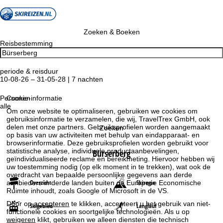
Zoeken & Boeken
Reisbestemming
periode & reisduur
10-08-26 – 31-05-28 | 7 nachten
Personen
Cookie-informatie
alle
Om onze website te optimaliseren, gebruiken we cookies om
gebruiksinformatie te verzamelen, die wij, TravelTrex GmbH, ook
delen met onze partners. Gebruiksprofielen worden aangemaakt
Zoeken
op basis van uw activiteiten met behulp van eindapparaat- en
browserinformatie. Deze gebruiksprofielen worden gebruikt voor
statistische analyse, individuele productaanbevelingen,
Bürserberg
geïndividualiseerde reclame en bereikmeting. Hiervoor hebben wij
uw toestemming nodig (op elk moment in te trekken), wat ook de
overdracht van bepaalde persoonlijke gegevens aan derde
Overzicht
Skiregio
aanbieders in derde landen buiten de Europese Economische
Ruimte inhoudt, zoals Google of Microsoft in de VS.
Door op
accepteren
te klikken, accepteert u het gebruik van niet-
Skigebied
Langlauf
functionele cookies en soortgelijke technologieën. Als u op
weigeren
klikt, gebruiken we alleen diensten die technisch