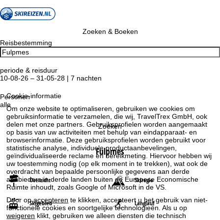
Zoeken & Boeken
Reisbestemming
periode & reisduur
10-08-26 – 31-05-28 | 7 nachten
Cookie-informatie
Personen
alle
Om onze website te optimaliseren, gebruiken we cookies om
gebruiksinformatie te verzamelen, die wij, TravelTrex GmbH, ook
delen met onze partners. Gebruiksprofielen worden aangemaakt
Zoeken
op basis van uw activiteiten met behulp van eindapparaat- en
browserinformatie. Deze gebruiksprofielen worden gebruikt voor
statistische analyse, individuele productaanbevelingen,
Fulpmes
geïndividualiseerde reclame en bereikmeting. Hiervoor hebben wij
uw toestemming nodig (op elk moment in te trekken), wat ook de
overdracht van bepaalde persoonlijke gegevens aan derde
aanbieders in derde landen buiten de Europese Economische
Overzicht
Skiregio
Ruimte inhoudt, zoals Google of Microsoft in de VS.
Door op
accepteren
te klikken, accepteert u het gebruik van niet-
Skigebied
Langlauf
functionele cookies en soortgelijke technologieën. Als u op
weigeren
klikt, gebruiken we alleen diensten die technisch