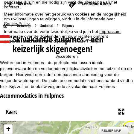
noodzakelijk zijn en die nodig zijn voor de uitvoering van het
Het weer
Last-Minute & Deals
contract.
Meer informatie over het gebruik van cookies en de mogelijkheid
om uw instellingen te wijzigen, vindt u in de informatie over
Cookie-Policy
.
S
Oostenrijk
Stubaital
Fulpmes
Informatie over de verantwoordelijke vind je in het
Impressum
.
Skivakantie Fulpmes - een
Informatie over de doeleinden en jouw rechten omtrent
t
gegevensbescherming vind je onze
Privacy Policy
.
keizerlijk skigenoegen!
a
Accepteren
r
Wintersport in Fulpmes - de perfecte mix tussen ideale
pistevoorwaarden en voldoende vrijetijdsactiviteiten met uitzicht op de
t
bergen! Hier vindt een ieder een passende aanbieding voor de
volgende wintersport. De leuke accommodaties uit ons aanbod vindt u
hier. Kijk zelf en boek uw volgende skivakantie naar Fulpmes.
p
Accommodaties in Fulpmes
a
Kaart
g
i
+
RELIEF MAP