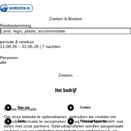
Zoeken & Boeken
Reisbestemming
periode & reisduur
11-08-26 – 31-05-28 | 7 nachten
Personen
alle
Zoeken
Het bedrijf
Over ons
Contact
Cookie-informatie
Om onze website te optimaliseren, gebruiken we cookies om
Talen
Partnerprogramma
gebruiksinformatie te verzamelen, die wij, TravelTrex GmbH, ook
delen met onze partners. Gebruiksprofielen worden aangemaakt
op basis van uw activiteiten met behulp van eindapparaat- en