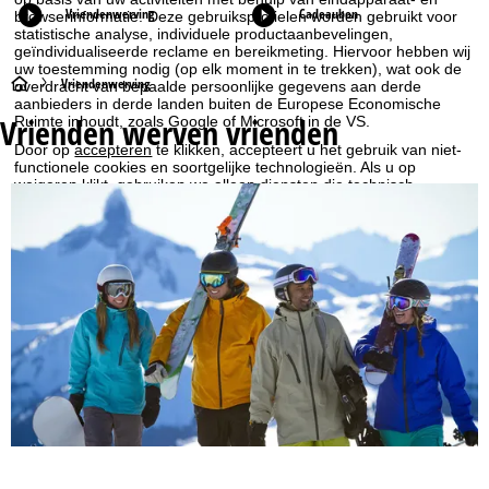
Vriendenwerving
Cadeaubon
browserinformatie. Deze gebruiksprofielen worden gebruikt voor
statistische analyse, individuele productaanbevelingen,
geïndividualiseerde reclame en bereikmeting. Hiervoor hebben wij
uw toestemming nodig (op elk moment in te trekken), wat ook de
S
Vriendenwerving
overdracht van bepaalde persoonlijke gegevens aan derde
aanbieders in derde landen buiten de Europese Economische
Vrienden werven vrienden
Ruimte inhoudt, zoals Google of Microsoft in de VS.
t
Door op
accepteren
te klikken, accepteert u het gebruik van niet-
functionele cookies en soortgelijke technologieën. Als u op
a
weigeren
klikt, gebruiken we alleen diensten die technisch
noodzakelijk zijn en die nodig zijn voor de uitvoering van het
r
contract.
Meer informatie over het gebruik van cookies en de mogelijkheid
t
om uw instellingen te wijzigen, vindt u in de informatie over
Cookie-Policy
.
p
Informatie over de verantwoordelijke vind je in het
Impressum
.
Informatie over de doeleinden en jouw rechten omtrent
gegevensbescherming vind je onze
Privacy Policy
.
a
g
Accepteren
i
n