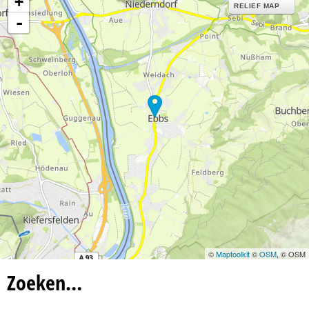
+
n
RELIEF MAP
-
a
©
Maptoolkit
©
OSM
, © OSM
Zoeken…