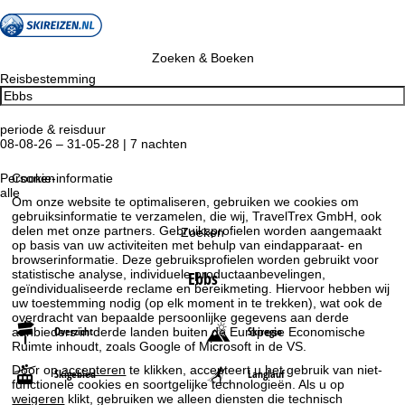
Zoeken & Boeken
Reisbestemming
periode & reisduur
08-08-26 – 31-05-28 | 7 nachten
Personen
Cookie-informatie
alle
Om onze website te optimaliseren, gebruiken we cookies om
gebruiksinformatie te verzamelen, die wij, TravelTrex GmbH, ook
delen met onze partners. Gebruiksprofielen worden aangemaakt
Zoeken
op basis van uw activiteiten met behulp van eindapparaat- en
browserinformatie. Deze gebruiksprofielen worden gebruikt voor
statistische analyse, individuele productaanbevelingen,
Ebbs
geïndividualiseerde reclame en bereikmeting. Hiervoor hebben wij
uw toestemming nodig (op elk moment in te trekken), wat ook de
overdracht van bepaalde persoonlijke gegevens aan derde
Overzicht
Skiregio
aanbieders in derde landen buiten de Europese Economische
Ruimte inhoudt, zoals Google of Microsoft in de VS.
Door op
accepteren
te klikken, accepteert u het gebruik van niet-
Skigebied
Langlauf
functionele cookies en soortgelijke technologieën. Als u op
weigeren
klikt, gebruiken we alleen diensten die technisch