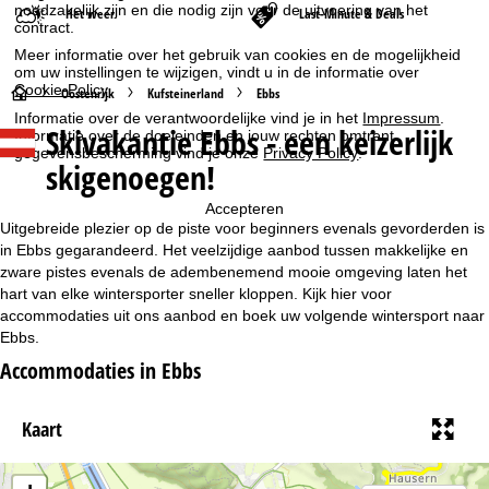
noodzakelijk zijn en die nodig zijn voor de uitvoering van het
Het weer
Last-Minute & Deals
contract.
Meer informatie over het gebruik van cookies en de mogelijkheid
om uw instellingen te wijzigen, vindt u in de informatie over
Cookie-Policy
.
S
Oostenrijk
Kufsteinerland
Ebbs
Informatie over de verantwoordelijke vind je in het
Impressum
.
Skivakantie Ebbs - een keizerlijk
Informatie over de doeleinden en jouw rechten omtrent
t
gegevensbescherming vind je onze
Privacy Policy
.
skigenoegen!
a
Accepteren
r
Uitgebreide plezier op de piste voor beginners evenals gevorderden is
in Ebbs gegarandeerd. Het veelzijdige aanbod tussen makkelijke en
t
zware pistes evenals de adembenemend mooie omgeving laten het
hart van elke wintersporter sneller kloppen. Kijk hier voor
accommodaties uit ons aanbod en boek uw volgende wintersport naar
p
Ebbs.
a
Accommodaties in Ebbs
g
Kaart
i