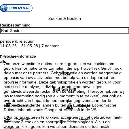
Zoeken & Boeken
Reisbestemming
periode & reisduur
11-08-26 – 31-05-28 | 7 nachten
Cookie-informatie
Personen
alle
Om onze website te optimaliseren, gebruiken we cookies om
gebruiksinformatie te verzamelen, die wij, TravelTrex GmbH, ook
delen met onze partners. Gebruiksprofielen worden aangemaakt
Zoeken
op basis van uw activiteiten met behulp van eindapparaat- en
browserinformatie. Deze gebruiksprofielen worden gebruikt voor
statistische analyse, individuele productaanbevelingen,
Bad Gastein
geïndividualiseerde reclame en bereikmeting. Hiervoor hebben wij
uw toestemming nodig (op elk moment in te trekken), wat ook de
overdracht van bepaalde persoonlijke gegevens aan derde
aanbieders in derde landen buiten de Europese Economische
Overzicht
Skiregio
Ruimte inhoudt, zoals Google of Microsoft in de VS.
Door op
accepteren
te klikken, accepteert u het gebruik van niet-
Skigebied
Langlauf
functionele cookies en soortgelijke technologieën. Als u op
weigeren
klikt, gebruiken we alleen diensten die technisch