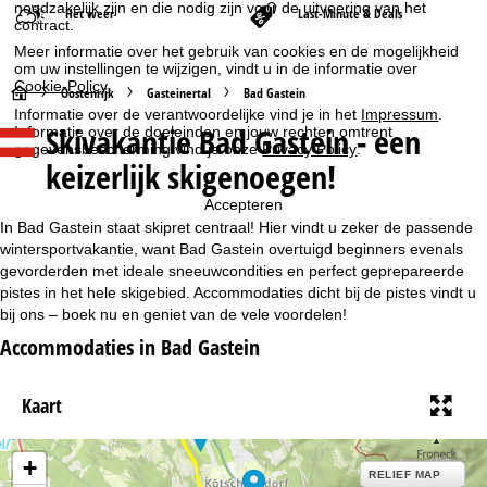
noodzakelijk zijn en die nodig zijn voor de uitvoering van het
Het weer
Last-Minute & Deals
contract.
Meer informatie over het gebruik van cookies en de mogelijkheid
om uw instellingen te wijzigen, vindt u in de informatie over
Cookie-Policy
.
S
Oostenrijk
Gasteinertal
Bad Gastein
Informatie over de verantwoordelijke vind je in het
Impressum
.
Skivakantie Bad Gastein - een
Informatie over de doeleinden en jouw rechten omtrent
t
gegevensbescherming vind je onze
Privacy Policy
.
keizerlijk skigenoegen!
a
Accepteren
r
In Bad Gastein staat skipret centraal! Hier vindt u zeker de passende
wintersportvakantie, want Bad Gastein overtuigd beginners evenals
t
gevorderden met ideale sneeuwcondities en perfect geprepareerde
pistes in het hele skigebied. Accommodaties dicht bij de pistes vindt u
bij ons – boek nu en geniet van de vele voordelen!
p
Accommodaties in Bad Gastein
a
Kaart
g
i
+
RELIEF MAP