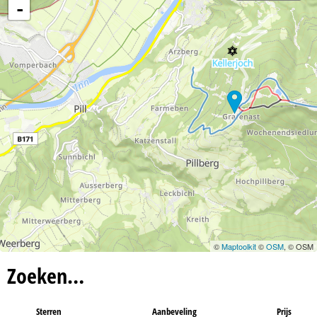
n
-
a
©
Maptoolkit
©
OSM
, © OSM
Zoeken…
Sterren
Aanbeveling
Prijs