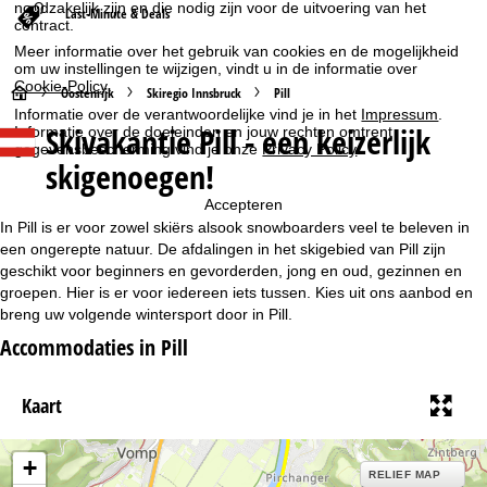
noodzakelijk zijn en die nodig zijn voor de uitvoering van het
Last-Minute & Deals
contract.
Meer informatie over het gebruik van cookies en de mogelijkheid
om uw instellingen te wijzigen, vindt u in de informatie over
Cookie-Policy
.
S
Oostenrijk
Skiregio Innsbruck
Pill
Informatie over de verantwoordelijke vind je in het
Impressum
.
Skivakantie Pill - een keizerlijk
Informatie over de doeleinden en jouw rechten omtrent
t
gegevensbescherming vind je onze
Privacy Policy
.
skigenoegen!
a
Accepteren
r
In Pill is er voor zowel skiërs alsook snowboarders veel te beleven in
een ongerepte natuur. De afdalingen in het skigebied van Pill zijn
t
geschikt voor beginners en gevorderden, jong en oud, gezinnen en
groepen. Hier is er voor iedereen iets tussen. Kies uit ons aanbod en
breng uw volgende wintersport door in Pill.
p
Accommodaties in Pill
a
Kaart
g
i
+
RELIEF MAP