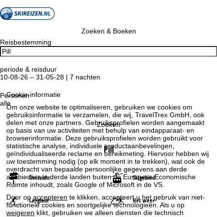
Zoeken & Boeken
Reisbestemming
periode & reisduur
10-08-26 – 31-05-28 | 7 nachten
Cookie-informatie
Personen
alle
Om onze website te optimaliseren, gebruiken we cookies om
gebruiksinformatie te verzamelen, die wij, TravelTrex GmbH, ook
delen met onze partners. Gebruiksprofielen worden aangemaakt
Zoeken
op basis van uw activiteiten met behulp van eindapparaat- en
browserinformatie. Deze gebruiksprofielen worden gebruikt voor
statistische analyse, individuele productaanbevelingen,
Pill
geïndividualiseerde reclame en bereikmeting. Hiervoor hebben wij
uw toestemming nodig (op elk moment in te trekken), wat ook de
overdracht van bepaalde persoonlijke gegevens aan derde
aanbieders in derde landen buiten de Europese Economische
Overzicht
Skigebied
Ruimte inhoudt, zoals Google of Microsoft in de VS.
Door op
accepteren
te klikken, accepteert u het gebruik van niet-
Langlauf
Het weer
functionele cookies en soortgelijke technologieën. Als u op
weigeren
klikt, gebruiken we alleen diensten die technisch