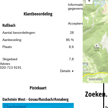
-
i
Informatie over de verantw
gegevensbescherming vin
n
Klantbeoordeling
a
Accepteren
Rußbach
Aantal beoordelingen:
28
Aanbeveling:
85 %
Plaats
8,6
Skigebied
7,8
Advies
Op
020-713 9191
ma
Details
vr:
za
Pistekaart
Zoeken
Dachstein West - Gosau/Russbach/Annaberg
S