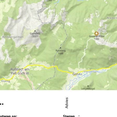
oordelijke vind je in het
Impressum
. Informatie over de doeleinden en
d je onze
Privacy Policy
.
eningstijden
-do:
09:00-17:00
09:00-14:00
-zo:
gesloten
…
Advies
orteren op:
Sterren