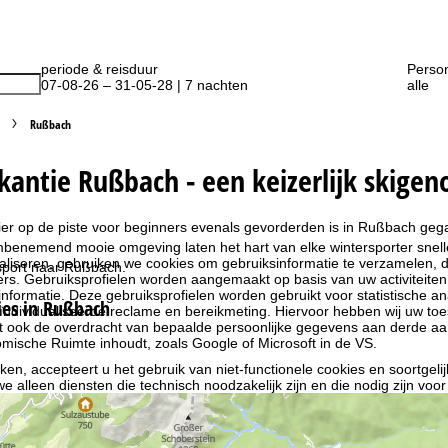
periode & reisduur
Perso
07-08-26 – 31-05-28 | 7 nachten
alle
Rußbach
kantie Rußbach - een keizerlijk skigen
ier op de piste voor beginners evenals gevorderden is in Rußbach geg
benemend mooie omgeving laten het hart van elke wintersporter snell
liseren, gebruiken we cookies om gebruiksinformatie te verzamelen, d
sport naar Rußbach.
rs. Gebruiksprofielen worden aangemaakt op basis van uw activiteite
formatie. Deze gebruiksprofielen worden gebruikt voor statistische ana
es in Rußbach
ndividualiseerde reclame en bereikmeting. Hiervoor hebben wij uw to
at ook de overdracht van bepaalde persoonlijke gegevens aan derde aa
ische Ruimte inhoudt, zoals Google of Microsoft in de VS.
kken, accepteert u het gebruik van niet-functionele cookies en soortgeli
we alleen diensten die technisch noodzakelijk zijn en die nodig zijn voor
ebruik van cookies en de mogelijkheid om uw instellingen te wijzigen, v