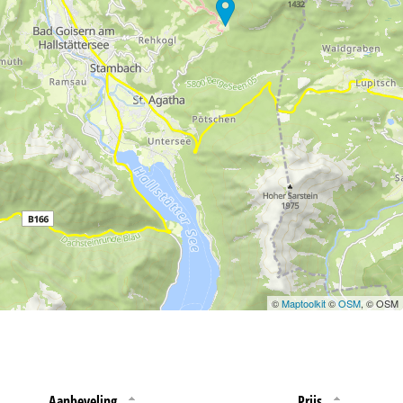
 jouw rechten omtrent
©
Maptoolkit
©
OSM
, © OSM
Aanbeveling
Prijs