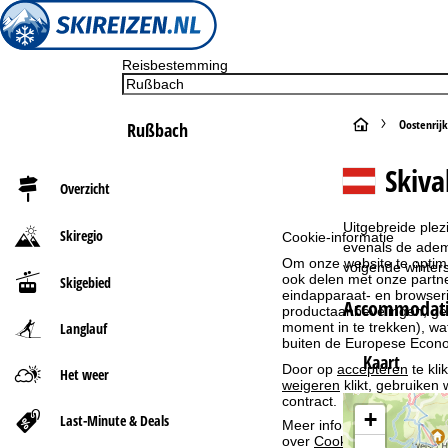
Reisbestemming
S
Oostenrijk
Rußbach
t
Skiva
Overzicht
a
Uitgebreide plez
Skiregio
Cookie-informatie
r
evenals de adem
Om onze website te optima
volgende winter
ook delen met onze partne
Skigebied
t
eindapparaat- en browserin
Accommodati
productaanbevelingen, geï
moment in te trekken), w
Langlauf
p
buiten de Europese Econom
Kaart
Door op
accepteren
te kli
a
Het weer
weigeren
klikt, gebruiken 
contract.
g
+
Last-Minute & Deals
Meer informatie over het g
over
Cookie-Policy
.