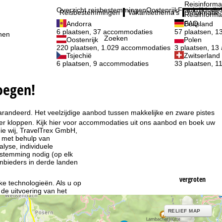
Reisinforma
Overzicht reisbestemmingen
Oostenrijk
Frankrijk
Italië
Reisbestemmingen
Vakantiethema's
Informatie
Reisinforma
FAQ
Andorra
Duitsland
6 plaatsen, 37 accommodaties
57 plaatsen, 
nen
Zoeken
Oostenrijk
Polen
220 plaatsen, 1.029 accommodaties
3 plaatsen, 1
Tsjechië
Zwitserland
6 plaatsen, 9 accommodaties
33 plaatsen, 
oegen!
arandeerd. Het veelzijdige aanbod tussen makkelijke en zware pistes
er kloppen. Kijk hier voor accommodaties uit ons aanbod en boek uw
ie wij, TravelTrex GmbH,
n met behulp van
lyse, individuele
estemming nodig (op elk
nbieders in derde landen
vergroten
jke technologieën. Als u op
 de uitvoering van het
indt u in de informatie
RELIEF MAP