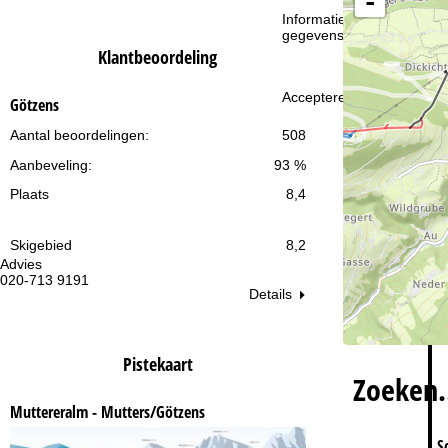
-
i
Informatie over de verantw
gegevensbescherming vin
n
Klantbeoordeling
a
Accepteren
Götzens
Aantal beoordelingen:
508
Aanbeveling:
93 %
Plaats
8,4
Skigebied
8,2
Advies
Op
020-713 9191
ma
Details
vr:
za
Pistekaart
Zoeken
Muttereralm - Mutters/Götzens
S