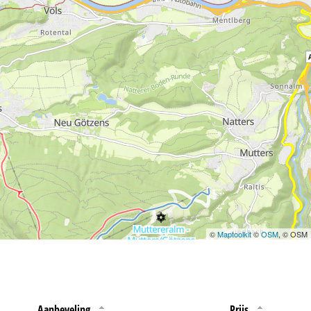
 jouw rechten omtrent
©
Maptoolkit
©
OSM
, © OSM
Aanbeveling
Prijs