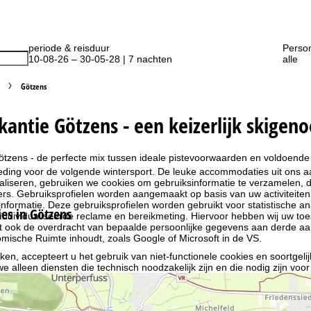
periode & reisduur
Perso
10-08-26 – 30-05-28 | 7 nachten
alle
Götzens
kantie Götzens - een keizerlijk skigen
ötzens - de perfecte mix tussen ideale pistevoorwaarden en voldoende vri
ing voor de volgende wintersport. De leuke accommodaties uit ons aan
liseren, gebruiken we cookies om gebruiksinformatie te verzamelen, d
rs. Gebruiksprofielen worden aangemaakt op basis van uw activiteite
formatie. Deze gebruiksprofielen worden gebruikt voor statistische ana
s in Götzens
ndividualiseerde reclame en bereikmeting. Hiervoor hebben wij uw to
at ook de overdracht van bepaalde persoonlijke gegevens aan derde aa
ische Ruimte inhoudt, zoals Google of Microsoft in de VS.
kken, accepteert u het gebruik van niet-functionele cookies en soortgeli
we alleen diensten die technisch noodzakelijk zijn en die nodig zijn voor
ebruik van cookies en de mogelijkheid om uw instellingen te wijzigen, v