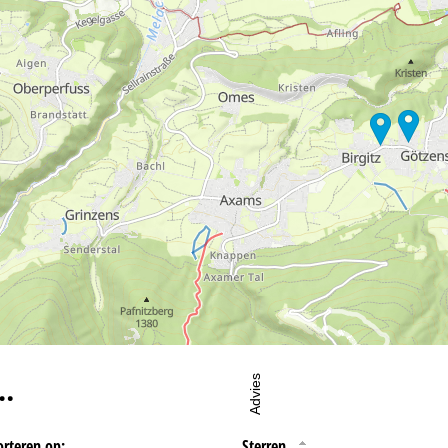
oordelijke vind je in het
Impressum
. Informatie over de doeleinden en
d je onze
Privacy Policy
.
eningstijden
-do:
09:00-17:00
09:00-14:00
-zo:
gesloten
…
Advies
orteren op:
Sterren