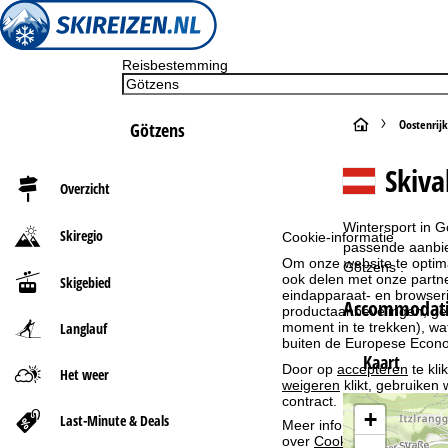
Reisbestemming
S
Oostenrijk
Götzens
t
Skiva
Overzicht
a
Wintersport in G
Skiregio
Cookie-informatie
r
passende aanbied
Om onze website te optima
Götzens .
ook delen met onze partne
Skigebied
t
eindapparaat- en browserin
Accommodatie
productaanbevelingen, geï
moment in te trekken), w
Langlauf
p
buiten de Europese Econom
Kaart
Door op
accepteren
te kli
a
Het weer
weigeren
klikt, gebruiken 
contract.
g
+
Last-Minute & Deals
Meer informatie over het g
over
Cookie-Policy
.