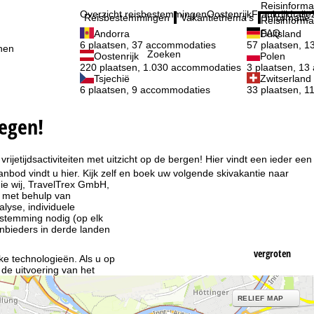
Reisinforma
Overzicht reisbestemmingen
Oostenrijk
Frankrijk
Italië
Reisbestemmingen
Vakantiethema's
Informatie
Reisinforma
FAQ
Andorra
Duitsland
6 plaatsen, 37 accommodaties
57 plaatsen, 
nen
Zoeken
Oostenrijk
Polen
220 plaatsen, 1.030 accommodaties
3 plaatsen, 1
Tsjechië
Zwitserland
6 plaatsen, 9 accommodaties
33 plaatsen, 
oegen!
jetijdsactiviteiten met uitzicht op de bergen! Hier vindt een ieder een
bod vindt u hier. Kijk zelf en boek uw volgende skivakantie naar
ie wij, TravelTrex GmbH,
n met behulp van
lyse, individuele
estemming nodig (op elk
nbieders in derde landen
vergroten
jke technologieën. Als u op
 de uitvoering van het
indt u in de informatie
RELIEF MAP