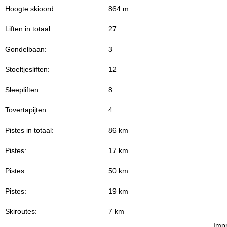
Hoogte skioord:
864 m
Liften in totaal:
27
Gondelbaan:
3
Stoeltjesliften:
12
Sleepliften:
8
Tovertapijten:
4
Pistes in totaal:
86 km
Pistes:
17 km
Pistes:
50 km
Pistes:
19 km
Skiroutes:
7 km
Imp