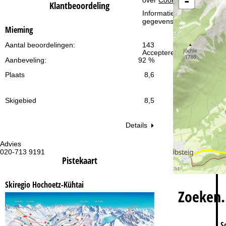
-
over
Cookie-Policy
.
i
Klantbeoordeling
Informatie over de verantw
gegevensbescherming vin
n
Mieming
a
Aantal beoordelingen:
143
Accepteren
Aanbeveling:
92 %
Plaats
8,6
Skigebied
8,5
Details
Advies
Op
020-713 9191
ma
Pistekaart
vr:
za
Skiregio Hochoetz-Kühtai
Zoeken
S