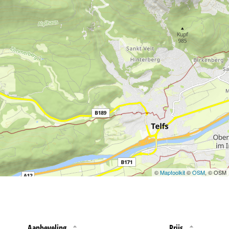
 jouw rechten omtrent
©
Maptoolkit
©
OSM
, © OSM
Aanbeveling
Prijs