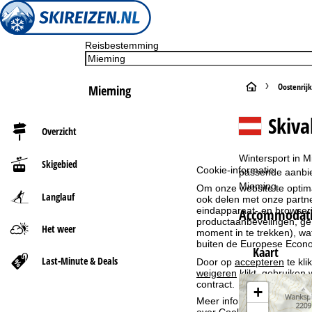
Reisbestemming
S
Oostenrijk
Mieming
t
Skiva
Overzicht
a
Wintersport in M
Skigebied
Cookie-informatie
r
passende aanbied
Mieming.
Om onze website te optima
Langlauf
ook delen met onze partne
t
eindapparaat- en browserin
Accommodati
productaanbevelingen, geï
Het weer
p
moment in te trekken), w
buiten de Europese Econom
Kaart
a
Last-Minute & Deals
Door op
accepteren
te kli
weigeren
klikt, gebruiken 
contract.
g
+
Meer informatie over het g