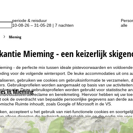
periode & reisduur
Perso
10-08-26 – 31-05-28 | 7 nachten
alle
Mieming
kantie Mieming - een keizerlijk skige
ieming - de perfecte mix tussen ideale pistevoorwaarden en voldoende vri
ing voor de volgende wintersport. De leuke accommodaties uit ons aan
liseren, gebruiken we cookies om gebruiksinformatie te verzamelen, d
rs. Gebruiksprofielen worden aangemaakt op basis van uw activiteite
formatie. Deze gebruiksprofielen worden gebruikt voor statistische ana
es in Mieming
ndividualiseerde reclame en bereikmeting. Hiervoor hebben wij uw to
at ook de overdracht van bepaalde persoonlijke gegevens aan derde aa
ische Ruimte inhoudt, zoals Google of Microsoft in de VS.
kken, accepteert u het gebruik van niet-functionele cookies en soortgeli
we alleen diensten die technisch noodzakelijk zijn en die nodig zijn voor
ebruik van cookies en de mogelijkheid om uw instellingen te wijzigen, v