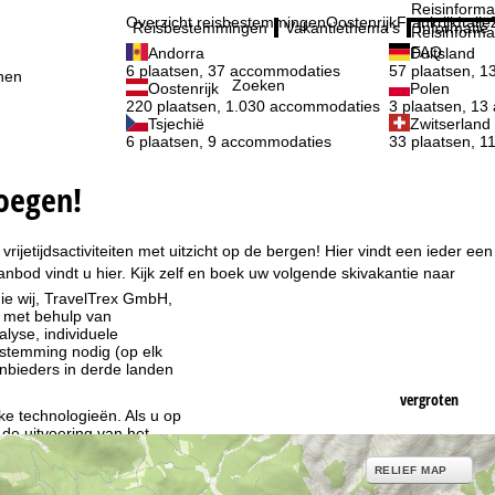
Reisinforma
Overzicht reisbestemmingen
Oostenrijk
Frankrijk
Italië
Reisbestemmingen
Vakantiethema's
Informatie
Reisinforma
FAQ
Andorra
Duitsland
6 plaatsen, 37 accommodaties
57 plaatsen, 
nen
Zoeken
Oostenrijk
Polen
220 plaatsen, 1.030 accommodaties
3 plaatsen, 1
Tsjechië
Zwitserland
6 plaatsen, 9 accommodaties
33 plaatsen, 
noegen!
jetijdsactiviteiten met uitzicht op de bergen! Hier vindt een ieder een
bod vindt u hier. Kijk zelf en boek uw volgende skivakantie naar
ie wij, TravelTrex GmbH,
n met behulp van
lyse, individuele
estemming nodig (op elk
nbieders in derde landen
vergroten
jke technologieën. Als u op
 de uitvoering van het
RELIEF MAP
indt u in de informatie