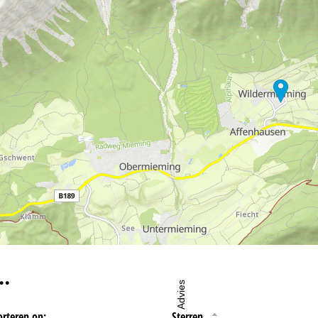
oordelijke vind je in het
Impressum
. Informatie over de doeleinden en
d je onze
Privacy Policy
.
eningstijden
-do:
09:00-17:00
09:00-14:00
-zo:
gesloten
…
Advies
orteren op:
Sterren