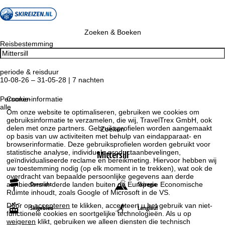
Zoeken & Boeken
Reisbestemming
periode & reisduur
10-08-26 – 31-05-28 | 7 nachten
Personen
Cookie-informatie
alle
Om onze website te optimaliseren, gebruiken we cookies om
gebruiksinformatie te verzamelen, die wij, TravelTrex GmbH, ook
delen met onze partners. Gebruiksprofielen worden aangemaakt
Zoeken
op basis van uw activiteiten met behulp van eindapparaat- en
browserinformatie. Deze gebruiksprofielen worden gebruikt voor
statistische analyse, individuele productaanbevelingen,
Mittersill
geïndividualiseerde reclame en bereikmeting. Hiervoor hebben wij
uw toestemming nodig (op elk moment in te trekken), wat ook de
overdracht van bepaalde persoonlijke gegevens aan derde
Overzicht
Skiregio
aanbieders in derde landen buiten de Europese Economische
Ruimte inhoudt, zoals Google of Microsoft in de VS.
Door op
accepteren
te klikken, accepteert u het gebruik van niet-
Skigebied
Langlauf
functionele cookies en soortgelijke technologieën. Als u op
weigeren
klikt, gebruiken we alleen diensten die technisch