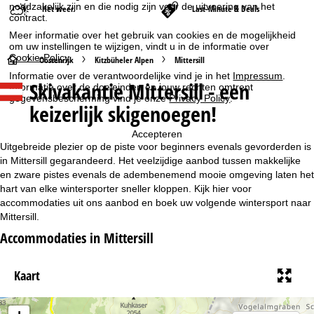
noodzakelijk zijn en die nodig zijn voor de uitvoering van het
Het weer
Last-Minute & Deals
contract.
Meer informatie over het gebruik van cookies en de mogelijkheid
om uw instellingen te wijzigen, vindt u in de informatie over
Cookie-Policy
.
S
Oostenrijk
Kitzbüheler Alpen
Mittersill
Informatie over de verantwoordelijke vind je in het
Impressum
.
Skivakantie Mittersill - een
Informatie over de doeleinden en jouw rechten omtrent
t
gegevensbescherming vind je onze
Privacy Policy
.
keizerlijk skigenoegen!
a
Accepteren
r
Uitgebreide plezier op de piste voor beginners evenals gevorderden is
in Mittersill gegarandeerd. Het veelzijdige aanbod tussen makkelijke
t
en zware pistes evenals de adembenemend mooie omgeving laten het
hart van elke wintersporter sneller kloppen. Kijk hier voor
accommodaties uit ons aanbod en boek uw volgende wintersport naar
p
Mittersill.
a
Accommodaties in Mittersill
g
Kaart
i