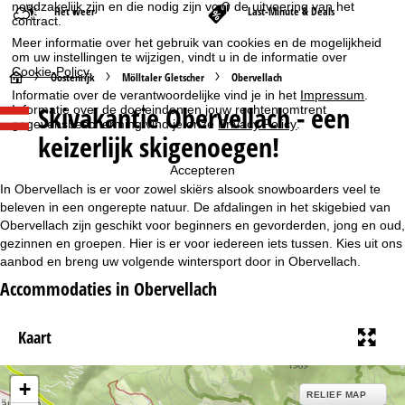
noodzakelijk zijn en die nodig zijn voor de uitvoering van het
Het weer
Last-Minute & Deals
contract.
Meer informatie over het gebruik van cookies en de mogelijkheid
om uw instellingen te wijzigen, vindt u in de informatie over
Cookie-Policy
.
S
Oostenrijk
Mölltaler Gletscher
Obervellach
Informatie over de verantwoordelijke vind je in het
Impressum
.
Skivakantie Obervellach - een
Informatie over de doeleinden en jouw rechten omtrent
t
gegevensbescherming vind je onze
Privacy Policy
.
keizerlijk skigenoegen!
a
Accepteren
r
In Obervellach is er voor zowel skiërs alsook snowboarders veel te
beleven in een ongerepte natuur. De afdalingen in het skigebied van
t
Obervellach zijn geschikt voor beginners en gevorderden, jong en oud,
gezinnen en groepen. Hier is er voor iedereen iets tussen. Kies uit ons
aanbod en breng uw volgende wintersport door in Obervellach.
p
Accommodaties in Obervellach
a
Kaart
g
i
+
RELIEF MAP