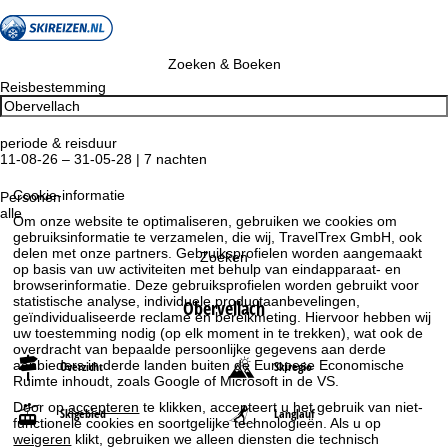
Zoeken & Boeken
Reisbestemming
periode & reisduur
11-08-26 – 31-05-28 | 7 nachten
Cookie-informatie
Personen
alle
Om onze website te optimaliseren, gebruiken we cookies om
gebruiksinformatie te verzamelen, die wij, TravelTrex GmbH, ook
delen met onze partners. Gebruiksprofielen worden aangemaakt
Zoeken
op basis van uw activiteiten met behulp van eindapparaat- en
browserinformatie. Deze gebruiksprofielen worden gebruikt voor
statistische analyse, individuele productaanbevelingen,
Obervellach
geïndividualiseerde reclame en bereikmeting. Hiervoor hebben wij
uw toestemming nodig (op elk moment in te trekken), wat ook de
overdracht van bepaalde persoonlijke gegevens aan derde
aanbieders in derde landen buiten de Europese Economische
Overzicht
Skiregio
Ruimte inhoudt, zoals Google of Microsoft in de VS.
Door op
accepteren
te klikken, accepteert u het gebruik van niet-
Skigebied
Langlauf
functionele cookies en soortgelijke technologieën. Als u op
weigeren
klikt, gebruiken we alleen diensten die technisch