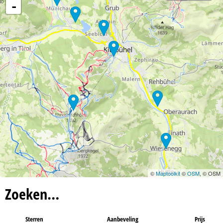
n
-
a
©
Maptoolkit
©
OSM
, © OSM
Zoeken…
Sterren
Aanbeveling
Prijs