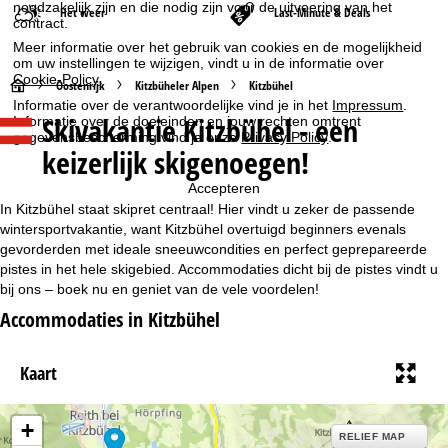
noodzakelijk zijn en die nodig zijn voor de uitvoering van het
Het weer
Last-Minute & Deals
contract.
Meer informatie over het gebruik van cookies en de mogelijkheid
om uw instellingen te wijzigen, vindt u in de informatie over
Cookie-Policy
.
S
Oostenrijk
Kitzbüheler Alpen
Kitzbühel
Informatie over de verantwoordelijke vind je in het
Impressum
.
Skivakantie Kitzbühel - een
Informatie over de doeleinden en jouw rechten omtrent
t
gegevensbescherming vind je onze
Privacy Policy
.
keizerlijk skigenoegen!
a
Accepteren
r
In Kitzbühel staat skipret centraal! Hier vindt u zeker de passende
wintersportvakantie, want Kitzbühel overtuigd beginners evenals
t
gevorderden met ideale sneeuwcondities en perfect geprepareerde
pistes in het hele skigebied. Accommodaties dicht bij de pistes vindt u
bij ons – boek nu en geniet van de vele voordelen!
p
Accommodaties in Kitzbühel
a
Kaart
g
i
+
RELIEF MAP