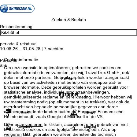
Zoeken & Boeken
Reisbestemming
periode & reisduur
10-08-26 – 31-05-28 | 7 nachten
Cookie-informatie
Personen
alle
Om onze website te optimaliseren, gebruiken we cookies om
gebruiksinformatie te verzamelen, die wij, TravelTrex GmbH, ook
delen met onze partners. Gebruiksprofielen worden aangemaakt
Zoeken
op basis van uw activiteiten met behulp van eindapparaat- en
browserinformatie. Deze gebruiksprofielen worden gebruikt voor
statistische analyse, individuele productaanbevelingen,
Kitzbühel
geïndividualiseerde reclame en bereikmeting. Hiervoor hebben wij
uw toestemming nodig (op elk moment in te trekken), wat ook de
overdracht van bepaalde persoonlijke gegevens aan derde
aanbieders in derde landen buiten de Europese Economische
Overzicht
Skiregio
Ruimte inhoudt, zoals Google of Microsoft in de VS.
Door op
accepteren
te klikken, accepteert u het gebruik van niet-
Skigebied
Langlauf
functionele cookies en soortgelijke technologieën. Als u op
weigeren
klikt, gebruiken we alleen diensten die technisch