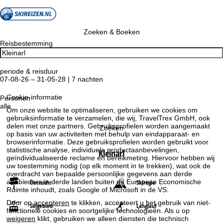
Zoeken & Boeken
Reisbestemming
periode & reisduur
07-08-26 – 31-05-28 | 7 nachten
Cookie-informatie
Personen
alle
Om onze website te optimaliseren, gebruiken we cookies om
gebruiksinformatie te verzamelen, die wij, TravelTrex GmbH, ook
delen met onze partners. Gebruiksprofielen worden aangemaakt
Zoeken
op basis van uw activiteiten met behulp van eindapparaat- en
browserinformatie. Deze gebruiksprofielen worden gebruikt voor
statistische analyse, individuele productaanbevelingen,
Kleinarl
geïndividualiseerde reclame en bereikmeting. Hiervoor hebben wij
uw toestemming nodig (op elk moment in te trekken), wat ook de
overdracht van bepaalde persoonlijke gegevens aan derde
aanbieders in derde landen buiten de Europese Economische
Overzicht
Skiregio
Ruimte inhoudt, zoals Google of Microsoft in de VS.
Door op
accepteren
te klikken, accepteert u het gebruik van niet-
Skigebied
Langlauf
functionele cookies en soortgelijke technologieën. Als u op
weigeren
klikt, gebruiken we alleen diensten die technisch