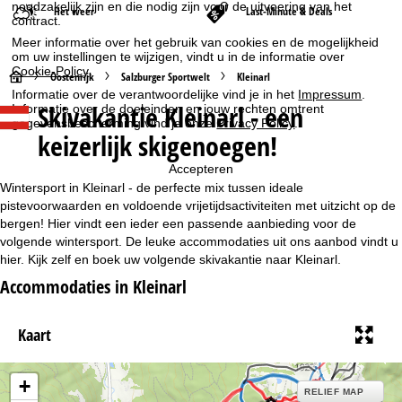
noodzakelijk zijn en die nodig zijn voor de uitvoering van het
Het weer
Last-Minute & Deals
contract.
Meer informatie over het gebruik van cookies en de mogelijkheid
om uw instellingen te wijzigen, vindt u in de informatie over
Cookie-Policy
.
S
Oostenrijk
Salzburger Sportwelt
Kleinarl
Informatie over de verantwoordelijke vind je in het
Impressum
.
Skivakantie Kleinarl - een
Informatie over de doeleinden en jouw rechten omtrent
t
gegevensbescherming vind je onze
Privacy Policy
.
keizerlijk skigenoegen!
a
Accepteren
r
Wintersport in Kleinarl - de perfecte mix tussen ideale
pistevoorwaarden en voldoende vrijetijdsactiviteiten met uitzicht op de
t
bergen! Hier vindt een ieder een passende aanbieding voor de
volgende wintersport. De leuke accommodaties uit ons aanbod vindt u
hier. Kijk zelf en boek uw volgende skivakantie naar Kleinarl.
p
Accommodaties in Kleinarl
a
Kaart
g
i
+
RELIEF MAP