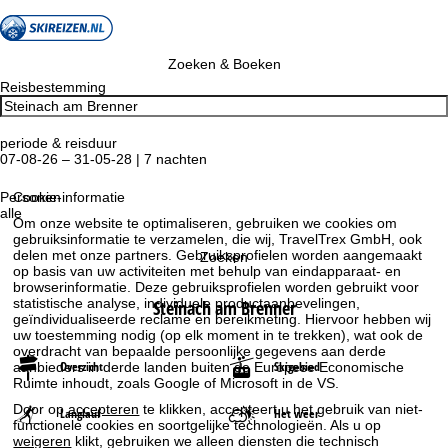
Zoeken & Boeken
Reisbestemming
periode & reisduur
07-08-26 – 31-05-28 | 7 nachten
Personen
Cookie-informatie
alle
Om onze website te optimaliseren, gebruiken we cookies om
gebruiksinformatie te verzamelen, die wij, TravelTrex GmbH, ook
delen met onze partners. Gebruiksprofielen worden aangemaakt
Zoeken
op basis van uw activiteiten met behulp van eindapparaat- en
browserinformatie. Deze gebruiksprofielen worden gebruikt voor
statistische analyse, individuele productaanbevelingen,
Steinach am Brenner
geïndividualiseerde reclame en bereikmeting. Hiervoor hebben wij
uw toestemming nodig (op elk moment in te trekken), wat ook de
overdracht van bepaalde persoonlijke gegevens aan derde
Overzicht
Skigebied
aanbieders in derde landen buiten de Europese Economische
Ruimte inhoudt, zoals Google of Microsoft in de VS.
Door op
accepteren
te klikken, accepteert u het gebruik van niet-
Langlauf
Het weer
functionele cookies en soortgelijke technologieën. Als u op
weigeren
klikt, gebruiken we alleen diensten die technisch