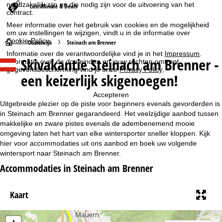
noodzakelijk zijn en die nodig zijn voor de uitvoering van het
Last-Minute & Deals
contract.
Meer informatie over het gebruik van cookies en de mogelijkheid
om uw instellingen te wijzigen, vindt u in de informatie over
Cookie-Policy
.
S
Oostenrijk
Steinach am Brenner
Informatie over de verantwoordelijke vind je in het
Impressum
.
Skivakantie Steinach am Brenner -
Informatie over de doeleinden en jouw rechten omtrent
t
gegevensbescherming vind je onze
Privacy Policy
.
een keizerlijk skigenoegen!
a
Accepteren
r
Uitgebreide plezier op de piste voor beginners evenals gevorderden is
in Steinach am Brenner gegarandeerd. Het veelzijdige aanbod tussen
t
makkelijke en zware pistes evenals de adembenemend mooie
omgeving laten het hart van elke wintersporter sneller kloppen. Kijk
hier voor accommodaties uit ons aanbod en boek uw volgende
p
wintersport naar Steinach am Brenner.
a
Accommodaties in Steinach am Brenner
g
Kaart
i