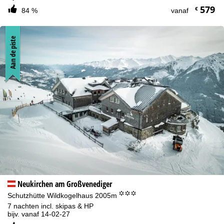
579
€
84 %
vanaf
Aan de piste
Neukirchen am Großvenediger
°°°
Schutzhütte Wildkogelhaus 2005m
7 nachten incl. skipas & HP
bijv. vanaf 14-02-27