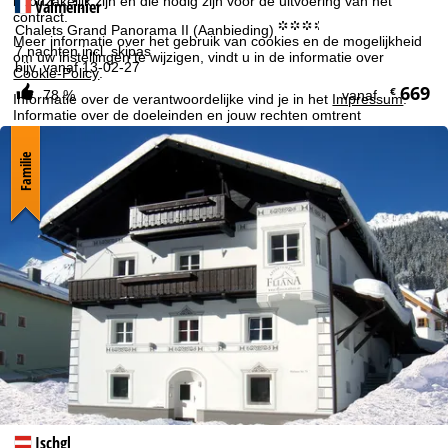
noodzakelijk zijn en die nodig zijn voor de uitvoering van het
Valmeinier
contract.
°°°.
Chalets Grand Panorama II (Aanbieding)
Meer informatie over het gebruik van cookies en de mogelijkheid
7 nachten incl. skipas
om uw instellingen te wijzigen, vindt u in de informatie over
bijv. vanaf 13-02-27
Cookie-Policy
.
669
€
78 %
vanaf
Informatie over de verantwoordelijke vind je in het
Impressum
.
Informatie over de doeleinden en jouw rechten omtrent
gegevensbescherming vind je onze
Privacy Policy
.
Familie
Accepteren
Ischgl