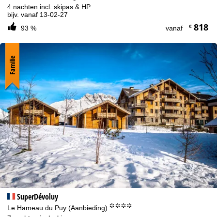
4 nachten incl. skipas & HP
bijv. vanaf 13-02-27
818
€
93 %
vanaf
Familie
SuperDévoluy
°°°°
Le Hameau du Puy (Aanbieding)