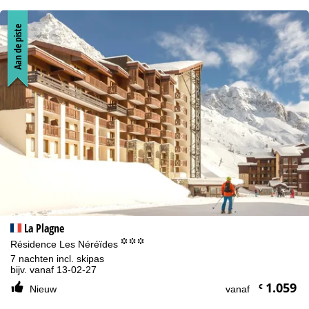
Aan de piste
La Plagne
°°°
Résidence Les Néréïdes
7 nachten incl. skipas
bijv. vanaf 13-02-27
1.059
€
Nieuw
vanaf