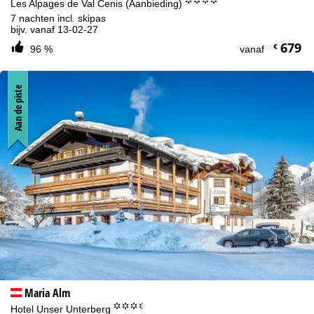
°°°°
Les Alpages de Val Cenis (Aanbieding)
7 nachten incl. skipas
bijv. vanaf 13-02-27
679
€
96 %
vanaf
Aan de piste
Maria Alm
°°°.
Hotel Unser Unterberg