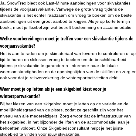
Ja, SnowTrex biedt ook
Last-Minute aanbiedingen
voor skivakanties
tijdens de voorjaarsvakantie. Vanwege de grote vraag tijdens de
skivakantie is het echter raadzaam om vroeg te boeken om de beste
aanbiedingen uit een groot aanbod te krijgen. Als je op korte termijn
boekt, moet je flexibel zijn wat betreft bestemming en accommodatie.
Welke voorbereidingen moet je treffen voor een skivakantie tijdens de
voorjaarsvakantie?
Het is aan te raden om je skimateriaal van tevoren te controleren of op
tijd te huren en skilessen vroeg te boeken om de beschikbaarheid
tijdens je skivakantie te garanderen. Informeer naar de lokale
weersomstandigheden en de openingstijden van de skiliften en zorg er
ook voor dat je reisverzekering de wintersportactiviteiten dekt.
Waar moet je op letten als je een skigebied kiest voor je
wintersportvakantie?
Bij het kiezen van een skigebied moet je letten op de variatie en de
moeilijkheidsgraad van de pistes, zodat ze geschikt zijn voor het
niveau van alle medereizigers. Zorg ervoor dat de infrastructuur van
het skigebied, in het bijzonder de liften en de accommodatie, aan je
behoeften voldoet. Onze
Skigebiedsconsultant
helpt je het juiste
skigebied te vinden voor jouw skivakantie.