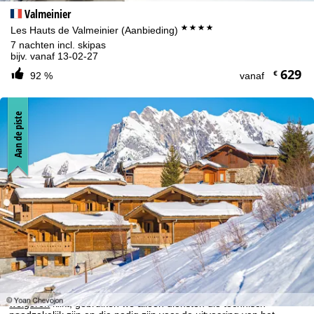
Valmeinier
****
Les Hauts de Valmeinier (Aanbieding)
7 nachten incl. skipas
bijv. vanaf 13-02-27
629
€
92 %
vanaf
Aan de piste
Cookie-informatie
Om onze website te optimaliseren, gebruiken we cookies om
gebruiksinformatie te verzamelen, die wij, TravelTrex GmbH, ook
delen met onze partners. Gebruiksprofielen worden aangemaakt
op basis van uw activiteiten met behulp van eindapparaat- en
browserinformatie. Deze gebruiksprofielen worden gebruikt voor
statistische analyse, individuele productaanbevelingen,
geïndividualiseerde reclame en bereikmeting. Hiervoor hebben wij
uw toestemming nodig (op elk moment in te trekken), wat ook de
overdracht van bepaalde persoonlijke gegevens aan derde
aanbieders in derde landen buiten de Europese Economische
Ruimte inhoudt, zoals Google of Microsoft in de VS.
Door op
accepteren
te klikken, accepteert u het gebruik van niet-
functionele cookies en soortgelijke technologieën. Als u op
weigeren
klikt, gebruiken we alleen diensten die technisch