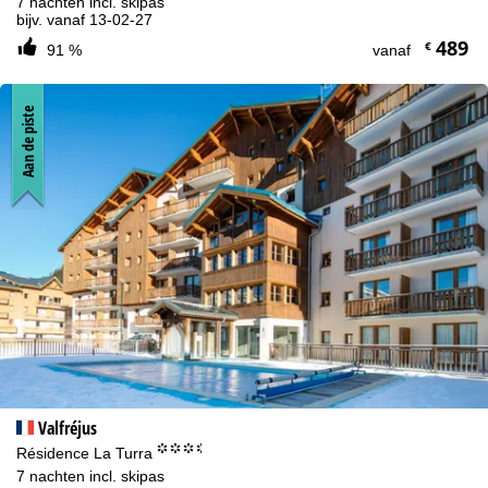
7 nachten incl. skipas
bijv. vanaf 13-02-27
489
€
91 %
vanaf
Aan de piste
Valfréjus
°°°.
Résidence La Turra
7 nachten incl. skipas