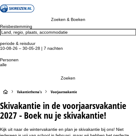
Zoeken & Boeken
Reisbestemming
periode & reisduur
10-08-26 – 30-05-28 | 7 nachten
Personen
alle
Zoeken
S
Vakantiethema's
Voorjaarsvakantie
Skivakantie in de voorjaarsvakantie
t
2027 - Boek nu je skivakantie!
a
r
Kijk uit naar de wintervakantie en plan je skivakantie bij ons! Niet
iedereen is vrij van school in februari, maar wij hebben het perfecte