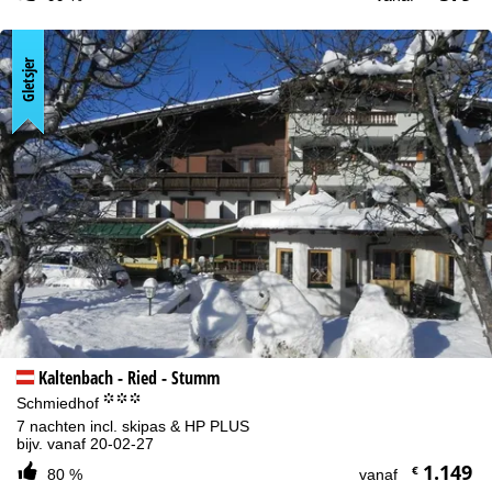
Gletsjer
Kaltenbach - Ried - Stumm
°°°
Schmiedhof
7 nachten incl. skipas & HP PLUS
bijv. vanaf 20-02-27
1.149
€
80 %
vanaf