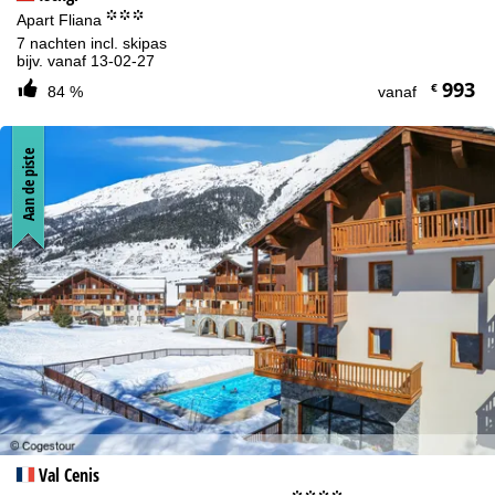
°°°
Apart Fliana
7 nachten incl. skipas
bijv. vanaf 13-02-27
993
€
84 %
vanaf
Aan de piste
Val Cenis