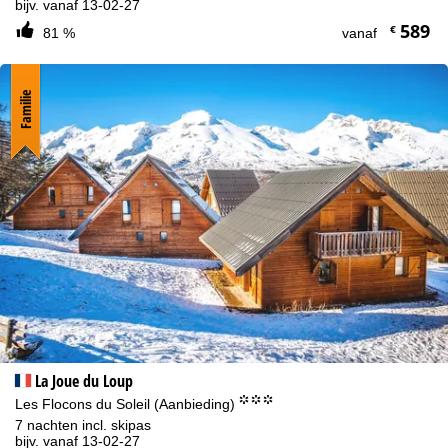
bijv. vanaf 13-02-27
589
€
81 %
vanaf
Familie
La Joue du Loup
°°°
Les Flocons du Soleil (Aanbieding)
7 nachten incl. skipas
bijv. vanaf 13-02-27