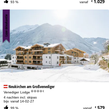
1.029
€
93 %
vanaf
Luxe skivakantie
Neukirchen am Großvenediger
°°°°.
Venediger Lodge
4 nachten incl. skipas
bijv. vanaf 14-02-27
579
€
99 %
vanaf