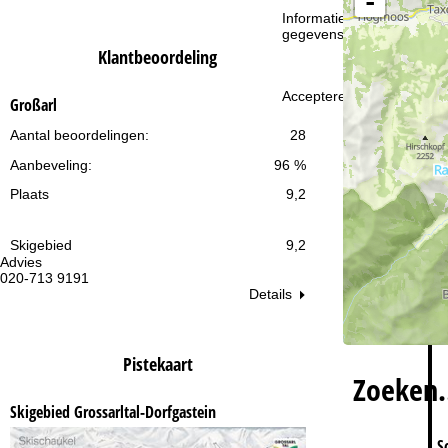
-
i
Informatie over de verantw
gegevensbescherming vin
n
Klantbeoordeling
a
Accepteren
Großarl
Aantal beoordelingen:
28
Aanbeveling:
96 %
Plaats
9,2
Skigebied
9,2
Advies
Op
020-713 9191
ma
vr:
Details
za
Pistekaart
Zoeken
Skigebied Grossarltal-Dorfgastein
S