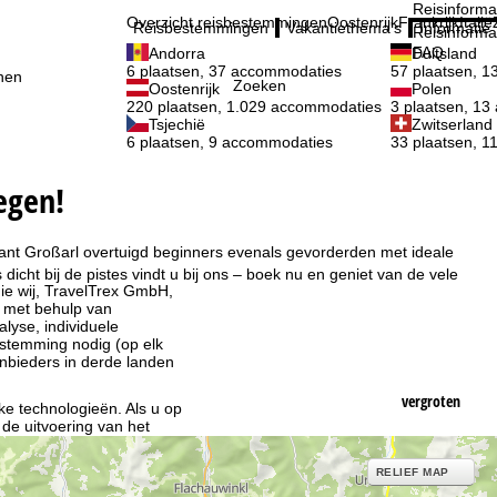
Reisinforma
Overzicht reisbestemmingen
Oostenrijk
Frankrijk
Italië
Reisbestemmingen
Vakantiethema's
Informatie
Reisinforma
FAQ
Andorra
Duitsland
6 plaatsen, 37 accommodaties
57 plaatsen, 
nen
Zoeken
Oostenrijk
Polen
220 plaatsen, 1.029 accommodaties
3 plaatsen, 1
Tsjechië
Zwitserland
6 plaatsen, 9 accommodaties
33 plaatsen, 
egen!
 want Großarl overtuigd beginners evenals gevorderden met ideale
cht bij de pistes vindt u bij ons – boek nu en geniet van de vele
ie wij, TravelTrex GmbH,
n met behulp van
lyse, individuele
estemming nodig (op elk
nbieders in derde landen
vergroten
jke technologieën. Als u op
 de uitvoering van het
indt u in de informatie
RELIEF MAP