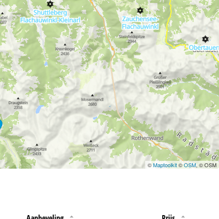
 jouw rechten omtrent
©
Maptoolkit
©
OSM
, © OSM
Aanbeveling
Prijs