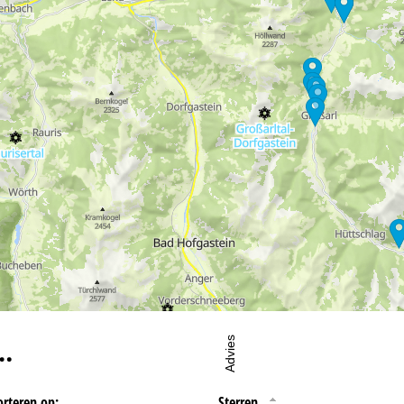
oordelijke vind je in het
Impressum
. Informatie over de doeleinden en
d je onze
Privacy Policy
.
eningstijden
-do:
09:00-17:00
09:00-14:00
-zo:
gesloten
…
Advies
orteren op:
Sterren