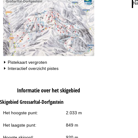
Na
Pistekaart vergroten
Interactief overzicht pistes
Informatie over het skigebied
Skigebied Grossarltal-Dorfgastein
Het hoogste punt:
2.033 m
Het laagste punt:
849 m
Hoogte skioord:
920 m