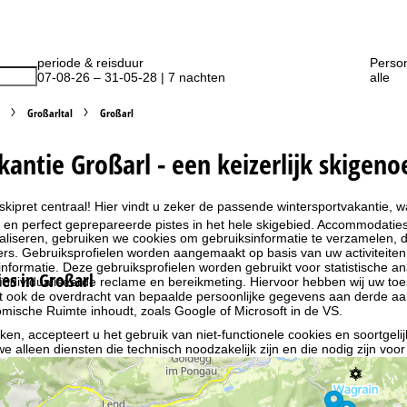
periode & reisduur
Perso
07-08-26 – 31-05-28 | 7 nachten
alle
Großarltal
Großarl
kantie Großarl - een keizerlijk skigeno
 skipret centraal! Hier vindt u zeker de passende wintersportvakantie,
en perfect geprepareerde pistes in het hele skigebied. Accommodaties di
liseren, gebruiken we cookies om gebruiksinformatie te verzamelen, d
rs. Gebruiksprofielen worden aangemaakt op basis van uw activiteite
formatie. Deze gebruiksprofielen worden gebruikt voor statistische ana
s in Großarl
ndividualiseerde reclame en bereikmeting. Hiervoor hebben wij uw to
at ook de overdracht van bepaalde persoonlijke gegevens aan derde aa
ische Ruimte inhoudt, zoals Google of Microsoft in de VS.
kken, accepteert u het gebruik van niet-functionele cookies en soortgeli
we alleen diensten die technisch noodzakelijk zijn en die nodig zijn voor
ebruik van cookies en de mogelijkheid om uw instellingen te wijzigen, v