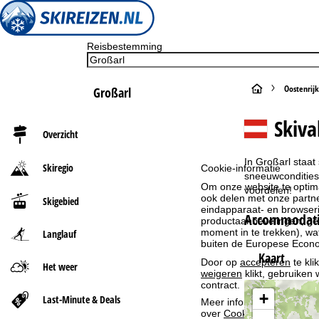
Reisbestemming
S
Oostenrijk
Großarl
t
Skiva
Overzicht
a
In Großarl staat
Skiregio
Cookie-informatie
r
sneeuwcondities 
Om onze website te optima
voordelen!
ook delen met onze partne
Skigebied
t
eindapparaat- en browserin
Accommodatie
productaanbevelingen, geï
moment in te trekken), w
Langlauf
p
buiten de Europese Econom
Kaart
Door op
accepteren
te kli
a
Het weer
weigeren
klikt, gebruiken 
contract.
g
+
Last-Minute & Deals
Meer informatie over het g
over
Cookie-Policy
.