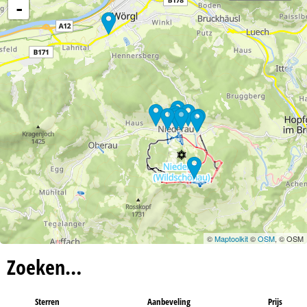
n
-
a
©
Maptoolkit
©
OSM
, © OSM
Zoeken…
Sterren
Aanbeveling
Prijs