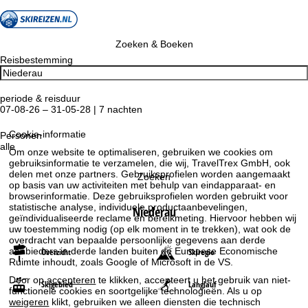
Zoeken & Boeken
Reisbestemming
periode & reisduur
07-08-26 – 31-05-28 | 7 nachten
Cookie-informatie
Personen
alle
Om onze website te optimaliseren, gebruiken we cookies om
gebruiksinformatie te verzamelen, die wij, TravelTrex GmbH, ook
delen met onze partners. Gebruiksprofielen worden aangemaakt
Zoeken
op basis van uw activiteiten met behulp van eindapparaat- en
browserinformatie. Deze gebruiksprofielen worden gebruikt voor
statistische analyse, individuele productaanbevelingen,
Niederau
geïndividualiseerde reclame en bereikmeting. Hiervoor hebben wij
uw toestemming nodig (op elk moment in te trekken), wat ook de
overdracht van bepaalde persoonlijke gegevens aan derde
aanbieders in derde landen buiten de Europese Economische
Overzicht
Skiregio
Ruimte inhoudt, zoals Google of Microsoft in de VS.
Door op
accepteren
te klikken, accepteert u het gebruik van niet-
Skigebied
Langlauf
functionele cookies en soortgelijke technologieën. Als u op
weigeren
klikt, gebruiken we alleen diensten die technisch