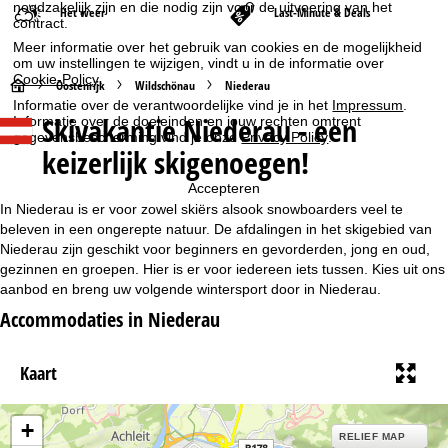
noodzakelijk zijn en die nodig zijn voor de uitvoering van het
Het weer
Last-Minute & Deals
contract.
Meer informatie over het gebruik van cookies en de mogelijkheid
om uw instellingen te wijzigen, vindt u in de informatie over
Cookie-Policy
.
S
Oostenrijk
Wildschönau
Niederau
Informatie over de verantwoordelijke vind je in het
Impressum
.
Skivakantie Niederau - een
Informatie over de doeleinden en jouw rechten omtrent
t
gegevensbescherming vind je onze
Privacy Policy
.
keizerlijk skigenoegen!
a
Accepteren
r
In Niederau is er voor zowel skiërs alsook snowboarders veel te
beleven in een ongerepte natuur. De afdalingen in het skigebied van
t
Niederau zijn geschikt voor beginners en gevorderden, jong en oud,
gezinnen en groepen. Hier is er voor iedereen iets tussen. Kies uit ons
aanbod en breng uw volgende wintersport door in Niederau.
p
Accommodaties in Niederau
a
Kaart
g
i
+
RELIEF MAP