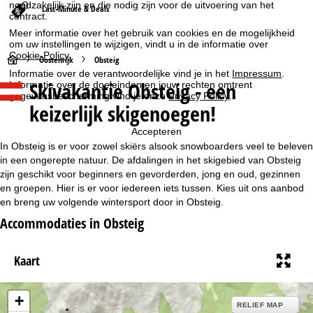
noodzakelijk zijn en die nodig zijn voor de uitvoering van het
Last-Minute & Deals
contract.
Meer informatie over het gebruik van cookies en de mogelijkheid
om uw instellingen te wijzigen, vindt u in de informatie over
Cookie-Policy
.
S
Oostenrijk
Obsteig
Informatie over de verantwoordelijke vind je in het
Impressum
.
Skivakantie Obsteig - een
Informatie over de doeleinden en jouw rechten omtrent
t
gegevensbescherming vind je onze
Privacy Policy
.
keizerlijk skigenoegen!
a
Accepteren
r
In Obsteig is er voor zowel skiërs alsook snowboarders veel te beleven
in een ongerepte natuur. De afdalingen in het skigebied van Obsteig
t
zijn geschikt voor beginners en gevorderden, jong en oud, gezinnen
en groepen. Hier is er voor iedereen iets tussen. Kies uit ons aanbod
en breng uw volgende wintersport door in Obsteig.
p
Accommodaties in Obsteig
a
Kaart
g
i
+
RELIEF MAP