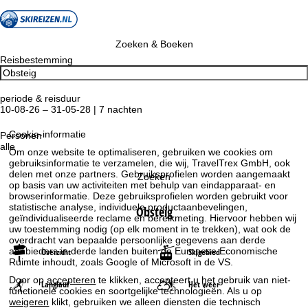
Zoeken & Boeken
Reisbestemming
periode & reisduur
10-08-26 – 31-05-28 | 7 nachten
Cookie-informatie
Personen
alle
Om onze website te optimaliseren, gebruiken we cookies om
gebruiksinformatie te verzamelen, die wij, TravelTrex GmbH, ook
delen met onze partners. Gebruiksprofielen worden aangemaakt
Zoeken
op basis van uw activiteiten met behulp van eindapparaat- en
browserinformatie. Deze gebruiksprofielen worden gebruikt voor
statistische analyse, individuele productaanbevelingen,
Obsteig
geïndividualiseerde reclame en bereikmeting. Hiervoor hebben wij
uw toestemming nodig (op elk moment in te trekken), wat ook de
overdracht van bepaalde persoonlijke gegevens aan derde
aanbieders in derde landen buiten de Europese Economische
Overzicht
Skigebied
Ruimte inhoudt, zoals Google of Microsoft in de VS.
Door op
accepteren
te klikken, accepteert u het gebruik van niet-
Langlauf
Het weer
functionele cookies en soortgelijke technologieën. Als u op
weigeren
klikt, gebruiken we alleen diensten die technisch