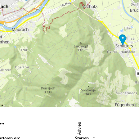
oordelijke vind je in het
Impressum
. Informatie over de doeleinden en
d je onze
Privacy Policy
.
eningstijden
-do:
09:00-17:00
09:00-14:00
-zo:
gesloten
…
Advies
orteren op:
Sterren