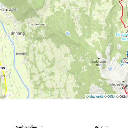
 jouw rechten omtrent
©
Maptoolkit
©
OSM
, © OSM
Aanbeveling
Prijs