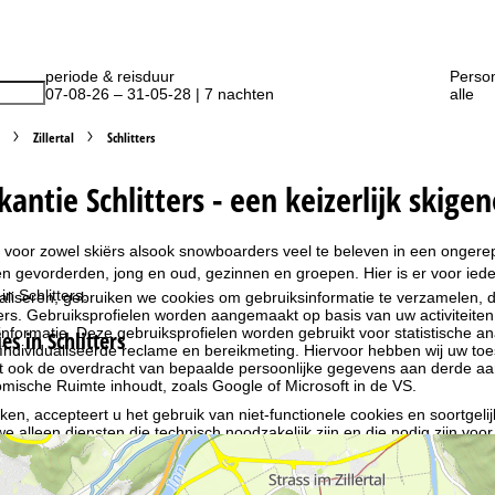
periode & reisduur
Perso
07-08-26 – 31-05-28 | 7 nachten
alle
Zillertal
Schlitters
kantie Schlitters - een keizerlijk skige
 er voor zowel skiërs alsook snowboarders veel te beleven in een ongerept
n gevorderden, jong en oud, gezinnen en groepen. Hier is er voor ied
in Schlitters.
liseren, gebruiken we cookies om gebruiksinformatie te verzamelen, d
rs. Gebruiksprofielen worden aangemaakt op basis van uw activiteite
formatie. Deze gebruiksprofielen worden gebruikt voor statistische ana
 in Schlitters
ndividualiseerde reclame en bereikmeting. Hiervoor hebben wij uw to
at ook de overdracht van bepaalde persoonlijke gegevens aan derde aa
ische Ruimte inhoudt, zoals Google of Microsoft in de VS.
kken, accepteert u het gebruik van niet-functionele cookies en soortgeli
we alleen diensten die technisch noodzakelijk zijn en die nodig zijn voor
ebruik van cookies en de mogelijkheid om uw instellingen te wijzigen, v