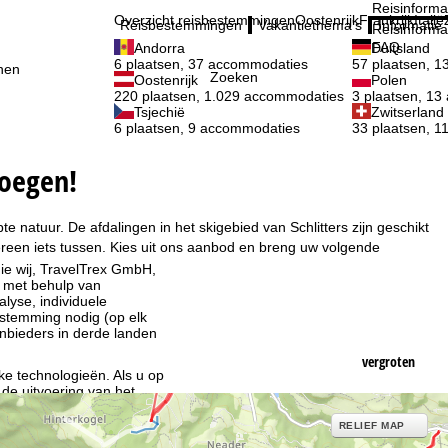
Reisinforma
Overzicht reisbestemmingen
Oostenrijk
Frankrijk
Italië
Reisbestemmingen
Vakantiethema's
Informatie
Reisinforma
FAQ
Andorra
Duitsland
6 plaatsen, 37 accommodaties
57 plaatsen, 
nen
Zoeken
Oostenrijk
Polen
220 plaatsen, 1.029 accommodaties
3 plaatsen, 1
Tsjechië
Zwitserland
6 plaatsen, 9 accommodaties
33 plaatsen, 
noegen!
e natuur. De afdalingen in het skigebied van Schlitters zijn geschikt
ereen iets tussen. Kies uit ons aanbod en breng uw volgende
ie wij, TravelTrex GmbH,
n met behulp van
lyse, individuele
estemming nodig (op elk
nbieders in derde landen
vergroten
jke technologieën. Als u op
 de uitvoering van het
RELIEF MAP
indt u in de informatie