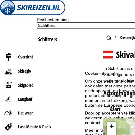
Reisbestemming
S
Oostenrijk
Schlitters
t
Skiva
Overzicht
a
In Schlitters is
Skiregio
Cookie-informatie
r
voor beginners e
wintersport door 
Om onze website te optima
Skigebied
ook delen met onze partne
t
eindapparaat- en browserin
Accommodaties
productaanbevelingen, geï
Langlauf
p
moment in te trekken), w
buiten de Europese Econom
Kaart
a
Het weer
Door op
accepteren
te kli
weigeren
klikt, gebruiken 
contract.
g
+
Last-Minute & Deals
Meer informatie over het g
over
Cookie-Policy
.