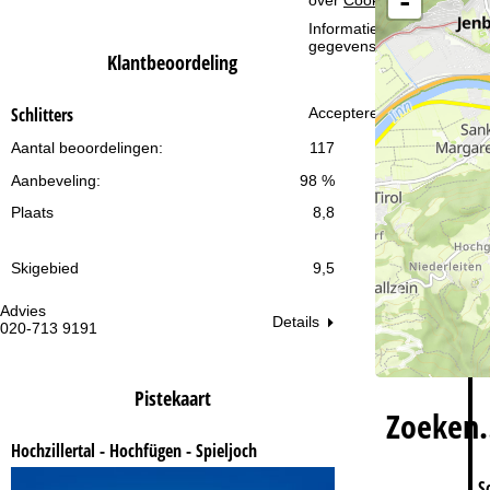
-
i
Informatie over de verantw
gegevensbescherming vin
n
Klantbeoordeling
a
Schlitters
Accepteren
Aantal beoordelingen:
117
Aanbeveling:
98 %
Plaats
8,8
Skigebied
9,5
Advies
Op
Details
020-713 9191
ma
vr:
za
Pistekaart
Zoeken
Hochzillertal - Hochfügen - Spieljoch
S