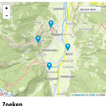
n
+
RELIEF MAP
a
-
©
Maptoolkit
©
OSM
, © OSM
Zoeken…