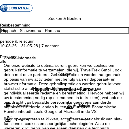
Zoeken & Boeken
Reisbestemming
periode & reisduur
10-08-26 – 31-05-28 | 7 nachten
Personen
Cookie-informatie
alle
Om onze website te optimaliseren, gebruiken we cookies om
gebruiksinformatie te verzamelen, die wij, TravelTrex GmbH, ook
Zoeken
delen met onze partners. Gebruiksprofielen worden aangemaakt
op basis van uw activiteiten met behulp van eindapparaat- en
browserinformatie. Deze gebruiksprofielen worden gebruikt voor
Hippach - Schwendau - Ramsau
statistische analyse, individuele productaanbevelingen,
geïndividualiseerde reclame en bereikmeting. Hiervoor hebben wij
uw toestemming nodig (op elk moment in te trekken), wat ook de
overdracht van bepaalde persoonlijke gegevens aan derde
Overzicht
Skiregio
aanbieders in derde landen buiten de Europese Economische
Ruimte inhoudt, zoals Google of Microsoft in de VS.
Skigebied
Langlauf
Door op
accepteren
te klikken, accepteert u het gebruik van niet-
functionele cookies en soortgelijke technologieën. Als u op
weigeren
klikt, gebruiken we alleen diensten die technisch