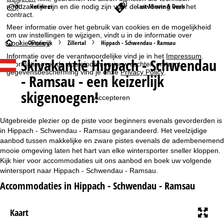
Het weer
Last-Minute & Deals
noodzakelijk zijn en die nodig zijn voor de uitvoering van het
contract.
Meer informatie over het gebruik van cookies en de mogelijkheid
om uw instellingen te wijzigen, vindt u in de informatie over
S
Oostenrijk
Zillertal
Hippach - Schwendau - Ramsau
Cookie-Policy
.
Informatie over de verantwoordelijke vind je in het
Impressum
.
Skivakantie Hippach - Schwendau
t
Informatie over de doeleinden en jouw rechten omtrent
gegevensbescherming vind je onze
Privacy Policy
.
- Ramsau - een keizerlijk
a
skigenoegen!
Accepteren
r
Uitgebreide plezier op de piste voor beginners evenals gevorderden is
t
in Hippach - Schwendau - Ramsau gegarandeerd. Het veelzijdige
aanbod tussen makkelijke en zware pistes evenals de adembenemend
p
mooie omgeving laten het hart van elke wintersporter sneller kloppen.
Kijk hier voor accommodaties uit ons aanbod en boek uw volgende
a
wintersport naar Hippach - Schwendau - Ramsau.
Accommodaties in Hippach - Schwendau - Ramsau
g
i
Kaart