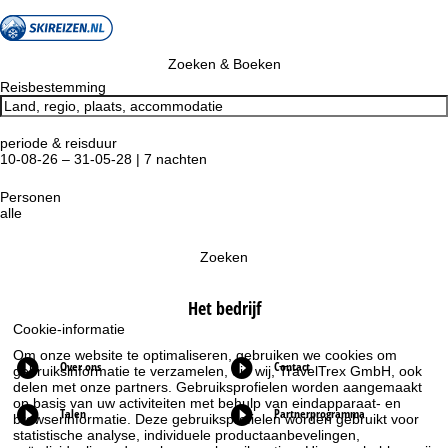
Zoeken & Boeken
Reisbestemming
periode & reisduur
10-08-26 – 31-05-28 | 7 nachten
Personen
alle
Zoeken
Het bedrijf
Cookie-informatie
Om onze website te optimaliseren, gebruiken we cookies om
Over ons
Contact
gebruiksinformatie te verzamelen, die wij, TravelTrex GmbH, ook
delen met onze partners. Gebruiksprofielen worden aangemaakt
op basis van uw activiteiten met behulp van eindapparaat- en
Talen
Partnerprogramma
browserinformatie. Deze gebruiksprofielen worden gebruikt voor
statistische analyse, individuele productaanbevelingen,