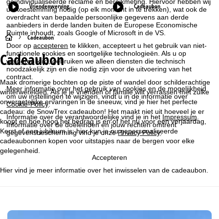
geïndividualiseerde reclame en bereikmeting. Hiervoor hebben wij
Vriendenwerving
Cadeaubon
uw toestemming nodig (op elk moment in te trekken), wat ook de
overdracht van bepaalde persoonlijke gegevens aan derde
aanbieders in derde landen buiten de Europese Economische
Ruimte inhoudt, zoals Google of Microsoft in de VS.
S
Cadeaubon
Door op
accepteren
te klikken, accepteert u het gebruik van niet-
functionele cookies en soortgelijke technologieën. Als u op
Cadeaubon
t
weigeren
klikt, gebruiken we alleen diensten die technisch
noodzakelijk zijn en die nodig zijn voor de uitvoering van het
contract.
a
Maak dromerige bochten op de piste of wandel door schilderachtige
Meer informatie over het gebruik van cookies en de mogelijkheid
winterwerelden. Als je je vrienden of familie wilt verrassen met zulke
om uw instellingen te wijzigen, vindt u in de informatie over
r
onvergetelijke ervaringen in de sneeuw, vind je hier het perfecte
Cookie-Policy
.
cadeau: de SnowTrex cadeaubon! Het maakt niet uit hoeveel je er
t
Informatie over de verantwoordelijke vind je in het
Impressum
.
koopt en hoe hoog het bedrag is en of het nu voor een verjaardag,
Informatie over de doeleinden en jouw rechten omtrent
Kerst of een jubileum is: hier kun je nu gepersonaliseerde
gegevensbescherming vind je onze
Privacy Policy
.
p
cadeaubonnen kopen voor uitstapjes naar de bergen voor elke
gelegenheid.
a
Accepteren
Hier vind je meer informatie over het
inwisselen van de cadeaubon
.
g
i
n