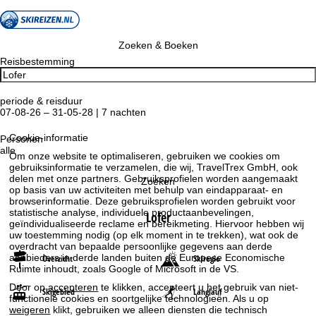
Zoeken & Boeken
Reisbestemming
periode & reisduur
07-08-26 – 31-05-28 | 7 nachten
Cookie-informatie
Personen
alle
Om onze website te optimaliseren, gebruiken we cookies om
gebruiksinformatie te verzamelen, die wij, TravelTrex GmbH, ook
delen met onze partners. Gebruiksprofielen worden aangemaakt
Zoeken
op basis van uw activiteiten met behulp van eindapparaat- en
browserinformatie. Deze gebruiksprofielen worden gebruikt voor
statistische analyse, individuele productaanbevelingen,
Lofer
geïndividualiseerde reclame en bereikmeting. Hiervoor hebben wij
uw toestemming nodig (op elk moment in te trekken), wat ook de
overdracht van bepaalde persoonlijke gegevens aan derde
aanbieders in derde landen buiten de Europese Economische
Overzicht
Skiregio
Ruimte inhoudt, zoals Google of Microsoft in de VS.
Door op
accepteren
te klikken, accepteert u het gebruik van niet-
Skigebied
Langlauf
functionele cookies en soortgelijke technologieën. Als u op
weigeren
klikt, gebruiken we alleen diensten die technisch