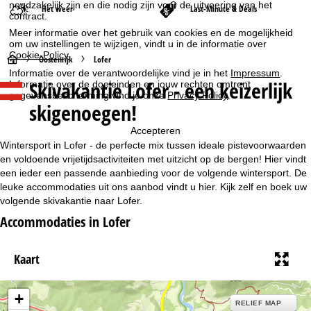
noodzakelijk zijn en die nodig zijn voor de uitvoering van het
Het weer
Last-Minute & Deals
contract.
Meer informatie over het gebruik van cookies en de mogelijkheid
om uw instellingen te wijzigen, vindt u in de informatie over
Cookie-Policy
.
S
Oostenrijk
Lofer
Informatie over de verantwoordelijke vind je in het
Impressum
.
Skivakantie Lofer - een keizerlijk
Informatie over de doeleinden en jouw rechten omtrent
t
gegevensbescherming vind je onze
Privacy Policy
.
skigenoegen!
a
Accepteren
r
Wintersport in Lofer - de perfecte mix tussen ideale pistevoorwaarden
en voldoende vrijetijdsactiviteiten met uitzicht op de bergen! Hier vindt
t
een ieder een passende aanbieding voor de volgende wintersport. De
leuke accommodaties uit ons aanbod vindt u hier. Kijk zelf en boek uw
volgende skivakantie naar Lofer.
p
Accommodaties in Lofer
a
Kaart
g
i
+
RELIEF MAP