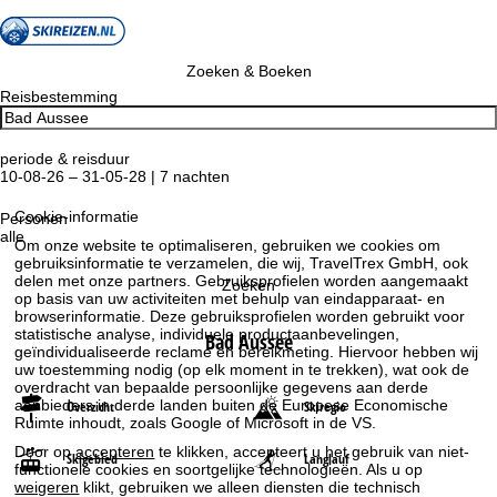
Zoeken & Boeken
Reisbestemming
periode & reisduur
10-08-26 – 31-05-28 | 7 nachten
Cookie-informatie
Personen
alle
Om onze website te optimaliseren, gebruiken we cookies om
gebruiksinformatie te verzamelen, die wij, TravelTrex GmbH, ook
delen met onze partners. Gebruiksprofielen worden aangemaakt
Zoeken
op basis van uw activiteiten met behulp van eindapparaat- en
browserinformatie. Deze gebruiksprofielen worden gebruikt voor
statistische analyse, individuele productaanbevelingen,
Bad Aussee
geïndividualiseerde reclame en bereikmeting. Hiervoor hebben wij
uw toestemming nodig (op elk moment in te trekken), wat ook de
overdracht van bepaalde persoonlijke gegevens aan derde
aanbieders in derde landen buiten de Europese Economische
Overzicht
Skiregio
Ruimte inhoudt, zoals Google of Microsoft in de VS.
Door op
accepteren
te klikken, accepteert u het gebruik van niet-
Skigebied
Langlauf
functionele cookies en soortgelijke technologieën. Als u op
weigeren
klikt, gebruiken we alleen diensten die technisch