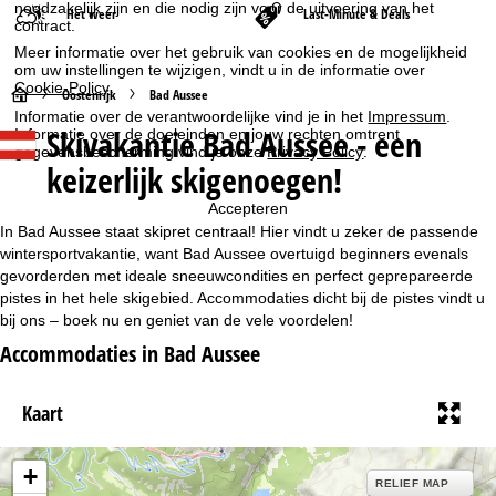
noodzakelijk zijn en die nodig zijn voor de uitvoering van het
Het weer
Last-Minute & Deals
contract.
Meer informatie over het gebruik van cookies en de mogelijkheid
om uw instellingen te wijzigen, vindt u in de informatie over
Cookie-Policy
.
S
Oostenrijk
Bad Aussee
Informatie over de verantwoordelijke vind je in het
Impressum
.
Skivakantie Bad Aussee - een
Informatie over de doeleinden en jouw rechten omtrent
t
gegevensbescherming vind je onze
Privacy Policy
.
keizerlijk skigenoegen!
a
Accepteren
r
In Bad Aussee staat skipret centraal! Hier vindt u zeker de passende
wintersportvakantie, want Bad Aussee overtuigd beginners evenals
t
gevorderden met ideale sneeuwcondities en perfect geprepareerde
pistes in het hele skigebied. Accommodaties dicht bij de pistes vindt u
bij ons – boek nu en geniet van de vele voordelen!
p
Accommodaties in Bad Aussee
a
Kaart
g
i
+
RELIEF MAP