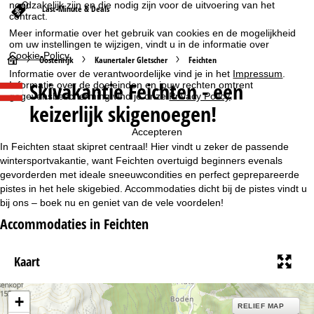
noodzakelijk zijn en die nodig zijn voor de uitvoering van het
Last-Minute & Deals
contract.
Meer informatie over het gebruik van cookies en de mogelijkheid
om uw instellingen te wijzigen, vindt u in de informatie over
Cookie-Policy
.
S
Oostenrijk
Kaunertaler Gletscher
Feichten
Informatie over de verantwoordelijke vind je in het
Impressum
.
Skivakantie Feichten - een
Informatie over de doeleinden en jouw rechten omtrent
t
gegevensbescherming vind je onze
Privacy Policy
.
keizerlijk skigenoegen!
a
Accepteren
r
In Feichten staat skipret centraal! Hier vindt u zeker de passende
wintersportvakantie, want Feichten overtuigd beginners evenals
t
gevorderden met ideale sneeuwcondities en perfect geprepareerde
pistes in het hele skigebied. Accommodaties dicht bij de pistes vindt u
bij ons – boek nu en geniet van de vele voordelen!
p
Accommodaties in Feichten
a
Kaart
g
i
+
RELIEF MAP