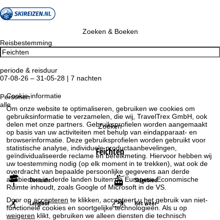
Zoeken & Boeken
Reisbestemming
periode & reisduur
07-08-26 – 31-05-28 | 7 nachten
Cookie-informatie
Personen
alle
Om onze website te optimaliseren, gebruiken we cookies om
gebruiksinformatie te verzamelen, die wij, TravelTrex GmbH, ook
delen met onze partners. Gebruiksprofielen worden aangemaakt
Zoeken
op basis van uw activiteiten met behulp van eindapparaat- en
browserinformatie. Deze gebruiksprofielen worden gebruikt voor
statistische analyse, individuele productaanbevelingen,
Feichten
geïndividualiseerde reclame en bereikmeting. Hiervoor hebben wij
uw toestemming nodig (op elk moment in te trekken), wat ook de
overdracht van bepaalde persoonlijke gegevens aan derde
aanbieders in derde landen buiten de Europese Economische
Overzicht
Skigebied
Ruimte inhoudt, zoals Google of Microsoft in de VS.
Door op
accepteren
te klikken, accepteert u het gebruik van niet-
Langlauf
Het weer
functionele cookies en soortgelijke technologieën. Als u op
weigeren
klikt, gebruiken we alleen diensten die technisch