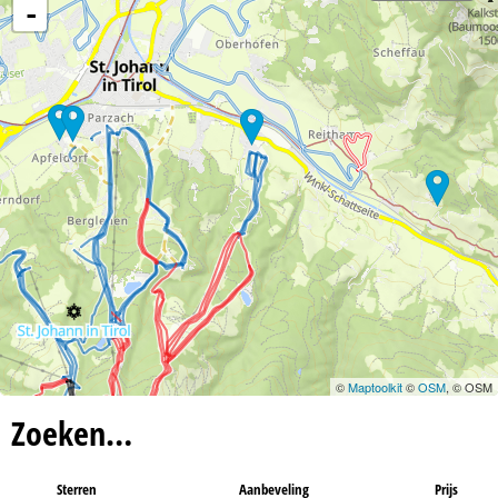
n
-
a
©
Maptoolkit
©
OSM
, © OSM
Zoeken…
Sterren
Aanbeveling
Prijs