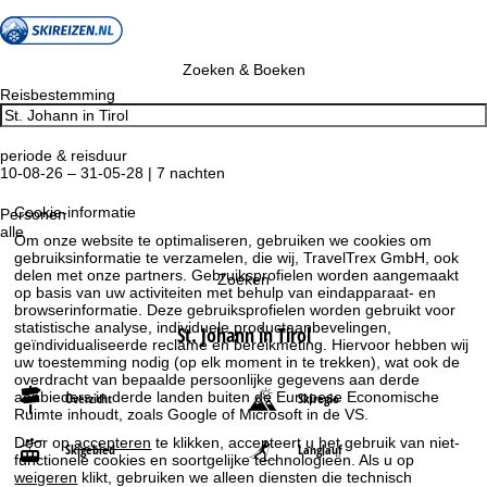
Zoeken & Boeken
Reisbestemming
periode & reisduur
10-08-26 – 31-05-28 | 7 nachten
Cookie-informatie
Personen
alle
Om onze website te optimaliseren, gebruiken we cookies om
gebruiksinformatie te verzamelen, die wij, TravelTrex GmbH, ook
delen met onze partners. Gebruiksprofielen worden aangemaakt
Zoeken
op basis van uw activiteiten met behulp van eindapparaat- en
browserinformatie. Deze gebruiksprofielen worden gebruikt voor
statistische analyse, individuele productaanbevelingen,
St. Johann in Tirol
geïndividualiseerde reclame en bereikmeting. Hiervoor hebben wij
uw toestemming nodig (op elk moment in te trekken), wat ook de
overdracht van bepaalde persoonlijke gegevens aan derde
aanbieders in derde landen buiten de Europese Economische
Overzicht
Skiregio
Ruimte inhoudt, zoals Google of Microsoft in de VS.
Door op
accepteren
te klikken, accepteert u het gebruik van niet-
Skigebied
Langlauf
functionele cookies en soortgelijke technologieën. Als u op
weigeren
klikt, gebruiken we alleen diensten die technisch