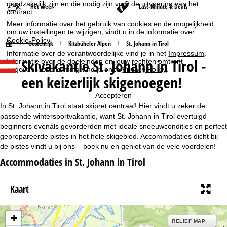
noodzakelijk zijn en die nodig zijn voor de uitvoering van het
Het weer
Last-Minute & Deals
contract.
Meer informatie over het gebruik van cookies en de mogelijkheid
om uw instellingen te wijzigen, vindt u in de informatie over
Cookie-Policy
.
S
Oostenrijk
Kitzbüheler Alpen
St. Johann in Tirol
Informatie over de verantwoordelijke vind je in het
Impressum
.
Skivakantie St. Johann in Tirol -
Informatie over de doeleinden en jouw rechten omtrent
t
gegevensbescherming vind je onze
Privacy Policy
.
een keizerlijk skigenoegen!
a
Accepteren
r
In St. Johann in Tirol staat skipret centraal! Hier vindt u zeker de
passende wintersportvakantie, want St. Johann in Tirol overtuigd
t
beginners evenals gevorderden met ideale sneeuwcondities en perfect
geprepareerde pistes in het hele skigebied. Accommodaties dicht bij
de pistes vindt u bij ons – boek nu en geniet van de vele voordelen!
p
Accommodaties in St. Johann in Tirol
a
Kaart
g
i
+
RELIEF MAP