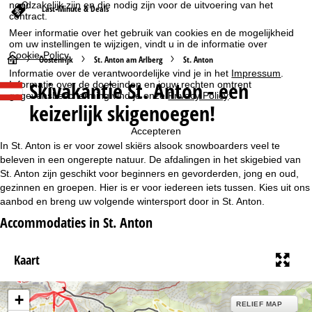
noodzakelijk zijn en die nodig zijn voor de uitvoering van het
Last-Minute & Deals
contract.
Meer informatie over het gebruik van cookies en de mogelijkheid
om uw instellingen te wijzigen, vindt u in de informatie over
Cookie-Policy
.
S
Oostenrijk
St. Anton am Arlberg
St. Anton
Informatie over de verantwoordelijke vind je in het
Impressum
.
Skivakantie St. Anton - een
Informatie over de doeleinden en jouw rechten omtrent
t
gegevensbescherming vind je onze
Privacy Policy
.
keizerlijk skigenoegen!
a
Accepteren
r
In St. Anton is er voor zowel skiërs alsook snowboarders veel te
beleven in een ongerepte natuur. De afdalingen in het skigebied van
t
St. Anton zijn geschikt voor beginners en gevorderden, jong en oud,
gezinnen en groepen. Hier is er voor iedereen iets tussen. Kies uit ons
aanbod en breng uw volgende wintersport door in St. Anton.
p
Accommodaties in St. Anton
a
Kaart
g
i
+
RELIEF MAP