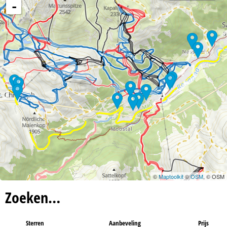
n
-
a
©
Maptoolkit
©
OSM
, © OSM
Zoeken…
Sterren
Aanbeveling
Prijs