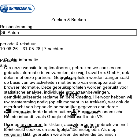
Zoeken & Boeken
Reisbestemming
periode & reisduur
10-08-26 – 31-05-28 | 7 nachten
Cookie-informatie
Personen
alle
Om onze website te optimaliseren, gebruiken we cookies om
gebruiksinformatie te verzamelen, die wij, TravelTrex GmbH, ook
delen met onze partners. Gebruiksprofielen worden aangemaakt
Zoeken
op basis van uw activiteiten met behulp van eindapparaat- en
browserinformatie. Deze gebruiksprofielen worden gebruikt voor
statistische analyse, individuele productaanbevelingen,
St. Anton
geïndividualiseerde reclame en bereikmeting. Hiervoor hebben wij
uw toestemming nodig (op elk moment in te trekken), wat ook de
overdracht van bepaalde persoonlijke gegevens aan derde
aanbieders in derde landen buiten de Europese Economische
Overzicht
Skigebied
Ruimte inhoudt, zoals Google of Microsoft in de VS.
Door op
accepteren
te klikken, accepteert u het gebruik van niet-
Langlauf
Het weer
functionele cookies en soortgelijke technologieën. Als u op
weigeren
klikt, gebruiken we alleen diensten die technisch