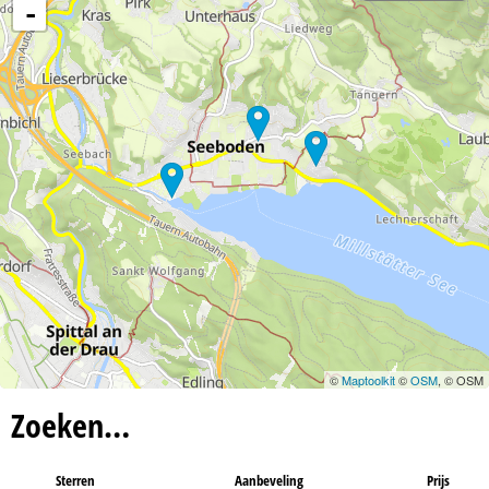
n
-
a
©
Maptoolkit
©
OSM
, © OSM
Zoeken…
Sterren
Aanbeveling
Prijs