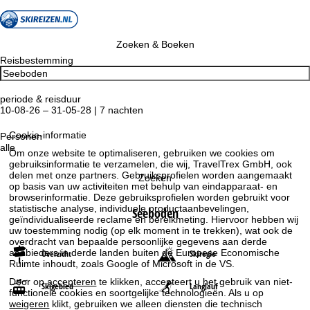
Zoeken & Boeken
Reisbestemming
periode & reisduur
10-08-26 – 31-05-28 | 7 nachten
Cookie-informatie
Personen
alle
Om onze website te optimaliseren, gebruiken we cookies om
gebruiksinformatie te verzamelen, die wij, TravelTrex GmbH, ook
delen met onze partners. Gebruiksprofielen worden aangemaakt
Zoeken
op basis van uw activiteiten met behulp van eindapparaat- en
browserinformatie. Deze gebruiksprofielen worden gebruikt voor
statistische analyse, individuele productaanbevelingen,
Seeboden
geïndividualiseerde reclame en bereikmeting. Hiervoor hebben wij
uw toestemming nodig (op elk moment in te trekken), wat ook de
overdracht van bepaalde persoonlijke gegevens aan derde
aanbieders in derde landen buiten de Europese Economische
Overzicht
Skiregio
Ruimte inhoudt, zoals Google of Microsoft in de VS.
Door op
accepteren
te klikken, accepteert u het gebruik van niet-
Skigebied
Langlauf
functionele cookies en soortgelijke technologieën. Als u op
weigeren
klikt, gebruiken we alleen diensten die technisch