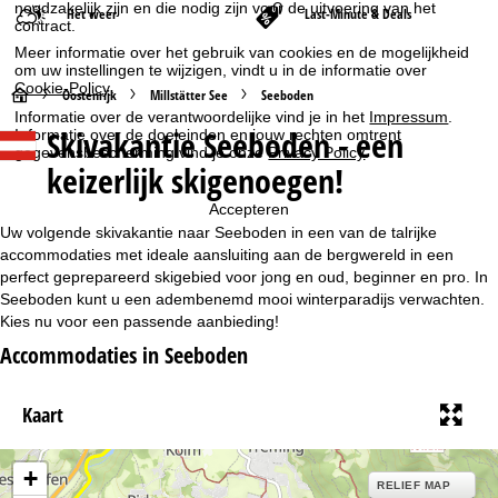
noodzakelijk zijn en die nodig zijn voor de uitvoering van het
Het weer
Last-Minute & Deals
contract.
Meer informatie over het gebruik van cookies en de mogelijkheid
om uw instellingen te wijzigen, vindt u in de informatie over
Cookie-Policy
.
S
Oostenrijk
Millstätter See
Seeboden
Informatie over de verantwoordelijke vind je in het
Impressum
.
Skivakantie Seeboden - een
Informatie over de doeleinden en jouw rechten omtrent
t
gegevensbescherming vind je onze
Privacy Policy
.
keizerlijk skigenoegen!
a
Accepteren
r
Uw volgende skivakantie naar Seeboden in een van de talrijke
accommodaties met ideale aansluiting aan de bergwereld in een
t
perfect geprepareerd skigebied voor jong en oud, beginner en pro. In
Seeboden kunt u een adembenemd mooi winterparadijs verwachten.
Kies nu voor een passende aanbieding!
p
Accommodaties in Seeboden
a
Kaart
g
i
+
RELIEF MAP