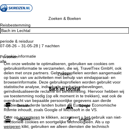
Zoeken & Boeken
Reisbestemming
periode & reisduur
07-08-26 – 31-05-28 | 7 nachten
Cookie-informatie
Personen
alle
Om onze website te optimaliseren, gebruiken we cookies om
gebruiksinformatie te verzamelen, die wij, TravelTrex GmbH, ook
delen met onze partners. Gebruiksprofielen worden aangemaakt
Zoeken
op basis van uw activiteiten met behulp van eindapparaat- en
browserinformatie. Deze gebruiksprofielen worden gebruikt voor
statistische analyse, individuele productaanbevelingen,
Bach im Lechtal
geïndividualiseerde reclame en bereikmeting. Hiervoor hebben wij
uw toestemming nodig (op elk moment in te trekken), wat ook de
overdracht van bepaalde persoonlijke gegevens aan derde
aanbieders in derde landen buiten de Europese Economische
Overzicht
Skiregio
Ruimte inhoudt, zoals Google of Microsoft in de VS.
Door op
accepteren
te klikken, accepteert u het gebruik van niet-
Skigebied
Langlauf
functionele cookies en soortgelijke technologieën. Als u op
weigeren
klikt, gebruiken we alleen diensten die technisch