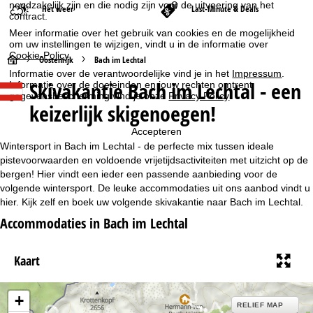
noodzakelijk zijn en die nodig zijn voor de uitvoering van het
Het weer
Last-Minute & Deals
contract.
Meer informatie over het gebruik van cookies en de mogelijkheid
om uw instellingen te wijzigen, vindt u in de informatie over
Cookie-Policy
.
S
Oostenrijk
Bach im Lechtal
Informatie over de verantwoordelijke vind je in het
Impressum
.
Skivakantie Bach im Lechtal - een
Informatie over de doeleinden en jouw rechten omtrent
t
gegevensbescherming vind je onze
Privacy Policy
.
keizerlijk skigenoegen!
a
Accepteren
r
Wintersport in Bach im Lechtal - de perfecte mix tussen ideale
pistevoorwaarden en voldoende vrijetijdsactiviteiten met uitzicht op de
t
bergen! Hier vindt een ieder een passende aanbieding voor de
volgende wintersport. De leuke accommodaties uit ons aanbod vindt u
hier. Kijk zelf en boek uw volgende skivakantie naar Bach im Lechtal.
p
Accommodaties in Bach im Lechtal
a
Kaart
g
i
+
RELIEF MAP