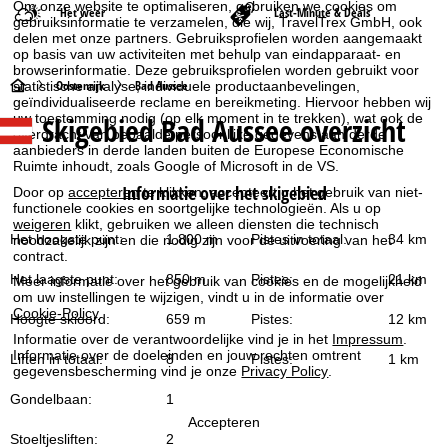
Om onze website te optimaliseren, gebruiken we cookies om
Het weer
Last-Minute & Deals
gebruiksinformatie te verzamelen, die wij, TravelTrex GmbH, ook
delen met onze partners. Gebruiksprofielen worden aangemaakt
op basis van uw activiteiten met behulp van eindapparaat- en
browserinformatie. Deze gebruiksprofielen worden gebruikt voor
S
Oostenrijk
Bad Aussee
statistische analyse, individuele productaanbevelingen,
geïndividualiseerde reclame en bereikmeting. Hiervoor hebben wij
Skigebied Bad Aussee overzicht
uw toestemming nodig (op elk moment in te trekken), wat ook de
t
overdracht van bepaalde persoonlijke gegevens aan derde
aanbieders in derde landen buiten de Europese Economische
a
Ruimte inhoudt, zoals Google of Microsoft in de VS.
Informatie over het skigebied
Door op
accepteren
te klikken, accepteert u het gebruik van niet-
r
functionele cookies en soortgelijke technologieën. Als u op
weigeren
klikt, gebruiken we alleen diensten die technisch
Het hoogste punt:
1.800 m
Pistes in totaal:
34 km
noodzakelijk zijn en die nodig zijn voor de uitvoering van het
t
contract.
Het laagste punt:
850 m
Pistes:
21 km
Meer informatie over het gebruik van cookies en de mogelijkheid
p
om uw instellingen te wijzigen, vindt u in de informatie over
Cookie-Policy
.
Hoogte skioord:
659 m
Pistes:
12 km
a
Informatie over de verantwoordelijke vind je in het
Impressum
.
Informatie over de doeleinden en jouw rechten omtrent
Liften in totaal:
8
Pistes:
1 km
gegevensbescherming vind je onze
Privacy Policy
.
g
Gondelbaan:
1
i
Accepteren
Stoeltjesliften:
2