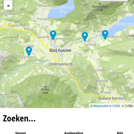
-
©
Maptoolkit
©
OSM
, © OSM
Zoeken…
Sterren
Aanbeveling
Prijs