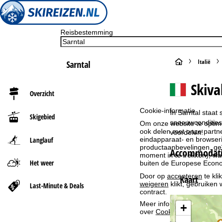
Reisbestemming
S
Italië
Sarntal
t
Skiva
Overzicht
a
Cookie-informatie
In Sarntal staat
Skigebied
r
sneeuwcondities 
Om onze website te optima
ook delen met onze partne
voordelen!
Langlauf
eindapparaat- en browserin
t
productaanbevelingen, geï
Accommodatie
moment in te trekken), w
Het weer
p
buiten de Europese Econom
Door op
accepteren
te kli
Kaart
a
weigeren
klikt, gebruiken 
Last-Minute & Deals
contract.
g
Meer informatie over het g
+
over
Cookie-Policy
.