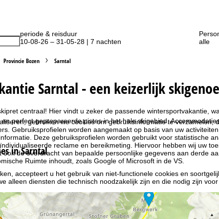
periode & reisduur
Perso
10-08-26 – 31-05-28 | 7 nachten
alle
Provincie Bozen
Sarntal
kantie Sarntal - een keizerlijk skigeno
 skipret centraal! Hier vindt u zeker de passende wintersportvakantie,
en perfect geprepareerde pistes in het hele skigebied. Accommodaties di
liseren, gebruiken we cookies om gebruiksinformatie te verzamelen, d
rs. Gebruiksprofielen worden aangemaakt op basis van uw activiteite
formatie. Deze gebruiksprofielen worden gebruikt voor statistische ana
ndividualiseerde reclame en bereikmeting. Hiervoor hebben wij uw to
s in Sarntal
at ook de overdracht van bepaalde persoonlijke gegevens aan derde aa
ische Ruimte inhoudt, zoals Google of Microsoft in de VS.
kken, accepteert u het gebruik van niet-functionele cookies en soortgeli
we alleen diensten die technisch noodzakelijk zijn en die nodig zijn voor
ebruik van cookies en de mogelijkheid om uw instellingen te wijzigen, v