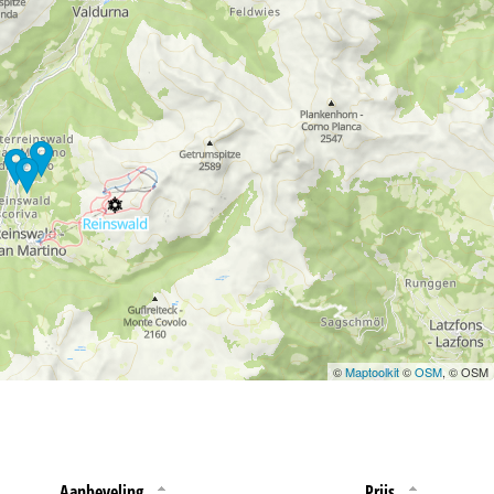
 jouw rechten omtrent
©
Maptoolkit
©
OSM
, © OSM
Aanbeveling
Prijs