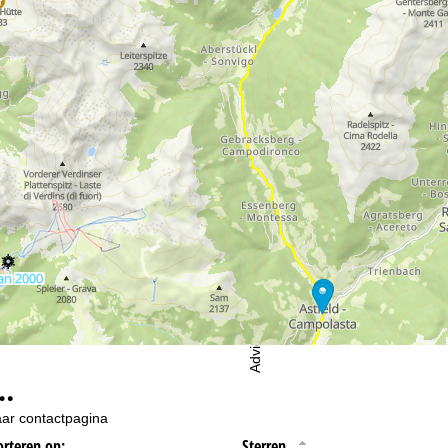
oordelijke vind je in het
Impressum
. Informatie over de doeleinden en
d je onze
Privacy Policy
.
eningstijden
-do:
09:00-17:00
09:00-14:00
-zo:
gesloten
Advies
…
ar contactpagina
orteren op:
Sterren