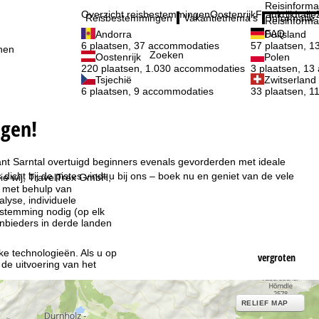
Reisinforma
Overzicht reisbestemmingen
Oostenrijk
Frankrijk
Italië
Reisbestemmingen
Vakantiethema's
Informatie
Reisinforma
FAQ
Andorra
Duitsland
6 plaatsen, 37 accommodaties
57 plaatsen, 
nen
Zoeken
Oostenrijk
Polen
220 plaatsen, 1.030 accommodaties
3 plaatsen, 1
Tsjechië
Zwitserland
6 plaatsen, 9 accommodaties
33 plaatsen, 
egen!
 want Sarntal overtuigd beginners evenals gevorderden met ideale
cht bij de pistes vindt u bij ons – boek nu en geniet van de vele
ie wij, TravelTrex GmbH,
n met behulp van
lyse, individuele
estemming nodig (op elk
nbieders in derde landen
jke technologieën. Als u op
vergroten
 de uitvoering van het
indt u in de informatie
RELIEF MAP