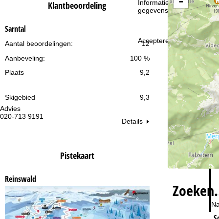
-
i
Informatie over de verantw
Klantbeoordeling
gegevensbescherming vin
n
Sarntal
Accepteren
a
Aantal beoordelingen:
12
Aanbeveling:
100 %
Plaats
9,2
Skigebied
9,3
Advies
Op
020-713 9191
ma
Details
vr:
za
Pistekaart
Reinswald
Zoeken
Na
S