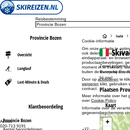
Reisbestemming
S
Italië
Provincie Bozen
Cookie-informatie
t
Om onze website te optima
Skiva
ook delen met onze partne
Overzicht
eindapparaat- en browserin
a
productaanbevelingen, geï
Zowel jongeren a
moment in te trekken), w
Langlauf
r
tevens bij ons. 
buiten de Europese Econom
bij ons!
Door op
accepteren
te kli
Last-Minute & Deals
t
weigeren
klikt, gebruiken 
Plaatsen Prov
contract.
p
Meer informatie over het g
over
Cookie-Policy
.
Kaart
Klantbeoordeling
a
Informatie over de verantw
gegevensbescherming vin
g
Provincie Bozen
+
Advies
Op
020-713 9191
ma
Aantal beoordelingen:
27