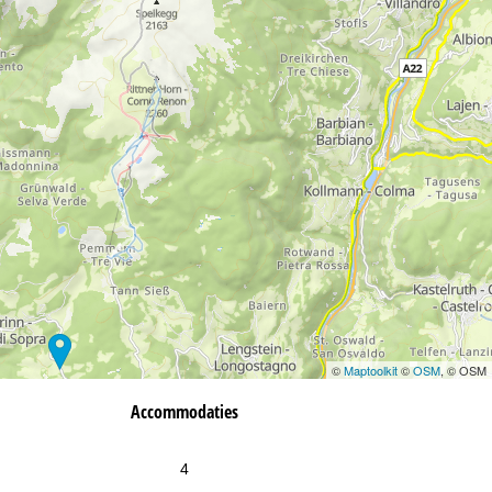
©
Maptoolkit
©
OSM
, © OSM
Accommodaties
4