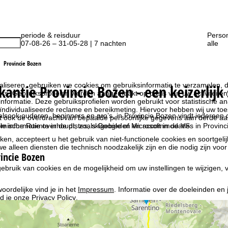
periode & reisduur
Perso
07-08-26 – 31-05-28 | 7 nachten
alle
Provincie Bozen
liseren, gebruiken we cookies om gebruiksinformatie te verzamelen, d
kantie Provincie Bozen - een keizerlij
rs. Gebruiksprofielen worden aangemaakt op basis van uw activiteite
formatie. Deze gebruiksprofielen worden gebruikt voor statistische ana
ndividualiseerde reclame en bereikmeting. Hiervoor hebben wij uw to
lsook ouderen, beginners en pro’s, in Provincie Bozen vindt iedereen d
at ook de overdracht van bepaalde persoonlijke gegevens aan derde aa
Alle informatie over de pistes, skigebieden en accommodaties in Provinc
ische Ruimte inhoudt, zoals Google of Microsoft in de VS.
kken, accepteert u het gebruik van niet-functionele cookies en soortgeli
we alleen diensten die technisch noodzakelijk zijn en die nodig zijn voor
incie Bozen
ebruik van cookies en de mogelijkheid om uw instellingen te wijzigen, v
oordelijke vind je in het
Impressum
. Informatie over de doeleinden en
d je onze
Privacy Policy
.
eningstijden
-do:
09:00-17:00