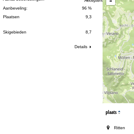
-
Accepteren
vr:
i
za
Aanbeveling:
96 %
n
Plaatsen
9,3
a
Skigebieden
8,7
Details
Na
plaats
Ritten