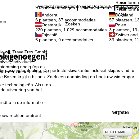
Reisinforma
Overzicht reisbestemmingen
Oostenrijk
Frankrijk
Italië
Reisbestemmingen
Vakantiethema's
Informatie
Reisinforma
FAQ
Andorra
Duitsland
6 plaatsen, 37 accommodaties
57 plaatsen, 
nen
Zoeken
Oostenrijk
Polen
220 plaatsen, 1.029 accommodaties
3 plaatsen, 1
Tsjechië
Zwitserland
6 plaatsen, 9 accommodaties
33 plaatsen, 
ie wij, TravelTrex GmbH,
k skigenoegen!
n met behulp van
lyse, individuele
estemming nodig (op elk
e passende afdaling. De perfecte skivakantie inclusief skipas vindt u
nbieders in derde landen
ie Bozen krijgt u bij ons. Zoek een aanbieding en boek uw wintersport
jke technologieën. Als u op
 de uitvoering van het
indt u in de informatie
vergroten
 jouw rechten omtrent
RELIEF MAP