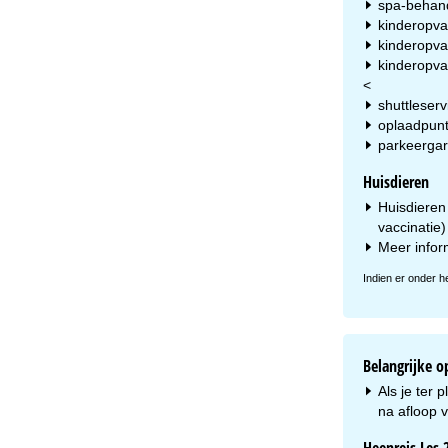
spa-behan
kinderopva
kinderopvan
kinderopvan
<
shuttleserv
oplaadpunt 
parkeergar
Huisdieren
Huisdieren
vaccinatie)
Meer infor
Indien er onder h
Belangrijke 
Als je ter 
na afloop 