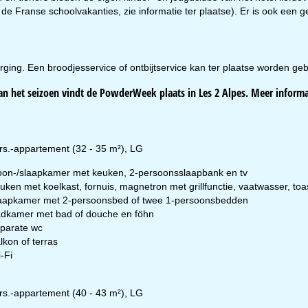
-zo:
gesloten
s de Franse schoolvakanties, zie informatie ter plaatse). Er is ook ee
Advies
ging. Een broodjesservice of ontbijtservice kan ter plaatse worden geb
an het seizoen vindt de PowderWeek plaats in Les 2 Alpes. Meer informa
ar contactpagina
rs.-appartement (32 - 35 m²), LG
on-/slaapkamer met keuken, 2-persoonsslaapbank en tv
uken met koelkast, fornuis, magnetron met grillfunctie, vaatwasser, toa
aapkamer met 2-persoonsbed of twee 1-persoonsbedden
dkamer met bad of douche en föhn
parate wc
lkon of terras
-Fi
rs.-appartement (40 - 43 m²), LG