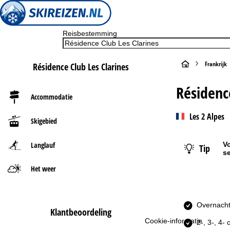
Reisbestemming
S
Frankrijk
Résidence Club Les Clarines
t
Résidenc
Accommodatie
a
Les 2 Alpes
Skigebied
r
Langlauf
Vo
Tip
t
s
Het weer
p
a
Overnacht
Klantbeoordeling
g
Cookie-informatie
2-, 3-, 4-