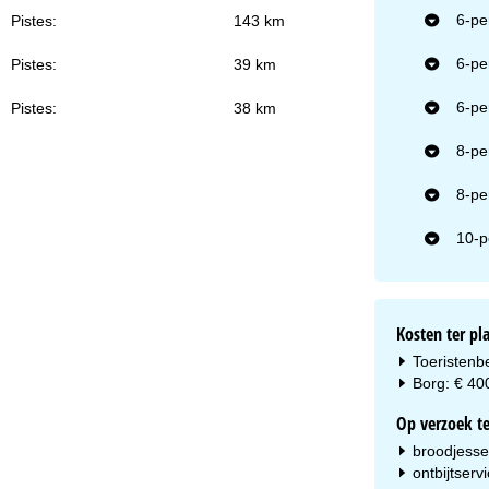
6-pe
Pistes:
143 km
6-pe
Pistes:
39 km
6-pe
Pistes:
38 km
8-pe
8-pe
10-p
Kosten ter pl
Toeristenbe
Borg: € 400
Op verzoek te
broodjesser
ontbijtserv