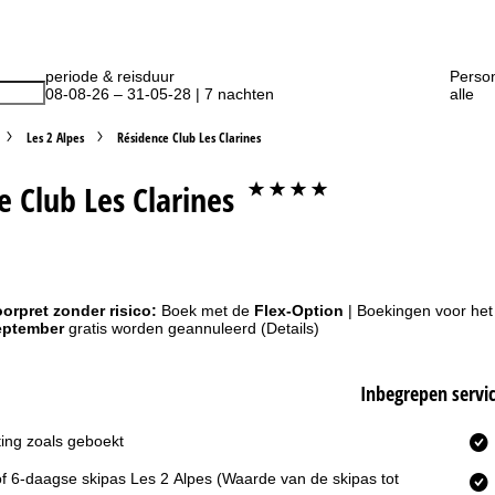
periode & reisduur
Perso
08-08-26 – 31-05-28 | 7 nachten
alle
Les 2 Alpes
Résidence Club Les Clarines
e Club Les Clarines
****
orpret zonder risico:
Boek met de
Flex-Option
| Boekingen voor he
eptember
gratis worden geannuleerd
(Details)
Inbegrepen servi
ing zoals geboekt
 of 6-daagse skipas Les 2 Alpes
(Waarde van de skipas tot