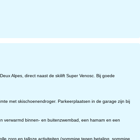
eux Alpes, direct naast de skilift Super Venosc. Bij goede
mte met skischoenendroger. Parkeerplaatsen in de garage zijn bij
t een verwarmd binnen- en buitenzwembad, een hamam en een
olle zorg en talloze activiteiten (sommige tegen betaling, sommige