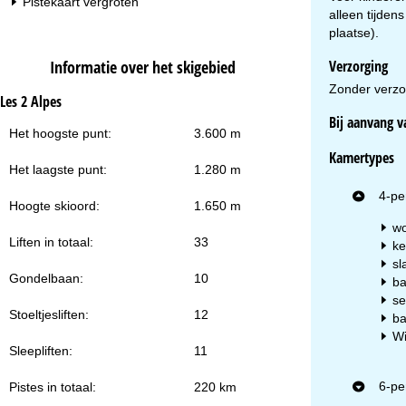
Pistekaart vergroten
za
alleen tijden
plaatse).
Informatie over het skigebied
Verzorging
Zonder verzor
Les 2 Alpes
Bij aanvang v
Het hoogste punt:
3.600 m
Na
Kamertypes
Het laagste punt:
1.280 m
4-pe
Hoogte skioord:
1.650 m
wo
Liften in totaal:
33
ke
sl
Gondelbaan:
10
ba
se
Stoeltjesliften:
12
ba
Wi
Sleepliften:
11
6-pe
Pistes in totaal:
220 km