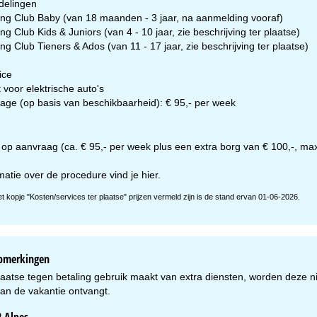
delingen
ng Club Baby (van 18 maanden - 3 jaar, na aanmelding vooraf)
g Club Kids & Juniors (van 4 - 10 jaar, zie beschrijving ter plaatse)
g Club Tieners & Ados (van 11 - 17 jaar, zie beschrijving ter plaatse)
ice
voor elektrische auto's
age (op basis van beschikbaarheid): € 95,- per week
 op aanvraag (ca. € 95,- per week plus een extra borg van € 100,-, max
matie over de procedure vind je
hier
.
et kopje "Kosten/services ter plaatse" prijzen vermeld zijn is de stand ervan 01-06-2026.
opmerkingen
plaatse tegen betaling gebruik maakt van extra diensten, worden deze nie
van de vakantie ontvangt.