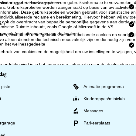
liseren, gebruiken we cookies om gebruiksinformatie te verzamelen, d
96) Uitzonderingen zie boekingsproces
rs. Gebruiksprofielen worden aangemaakt op basis van uw activiteite
formatie. Deze gebruiksprofielen worden gebruikt voor statistische ana
ndividualiseerde reclame en bereikmeting. Hiervoor hebben wij uw to
at ook de overdracht van bepaalde persoonlijke gegevens aan derde aa
en
ische Ruimte inhoudt, zoals Google of Microsoft in de VS.
nmaak (met uitzondering van de keuken)
kken, accepteert u het gebruik van niet-functionele cookies en soortgeli
we alleen diensten die technisch noodzakelijk zijn en die nodig zijn voor
an het wellnessgedeelte
ebruik van cookies en de mogelijkheid om uw instellingen te wijzigen, v
oordelijke vind je in het
Impressum
. Informatie over de doeleinden en
d je onze
Privacy Policy
.
slag
 piste
Animatie programma
t
Kinderoppas/miniclub
Massages
rgarage
Parkeerplaats
ad