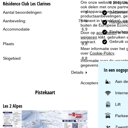
i
Om onze website te optima
€ 2
Résidence Club Les Clarines
ook delen met onze partne
eindapparaat- en browserin
Bedlinnen
Aantal beoordelingen:
8
n
productaanbevelingen, geï
moment in te trekken), w
Aanbeveling:
75 %
Handdoek
a
buiten de Europese Econom
Accommodatie
6,9
Eindschoo
Door op
accepteren
te kli
weigeren
klikt, gebruiken 
Gebruik v
contract.
Plaats
8,8
Meer informatie over het g
over
Cookie-Policy
.
Skigebied
8,8
Informatie over de verantw
gegevensbescherming vin
In een oogop
Details
Aan de
Accepteren
Pistekaart
Interne
Lift
Les 2 Alpes
Parkee
Zwemb