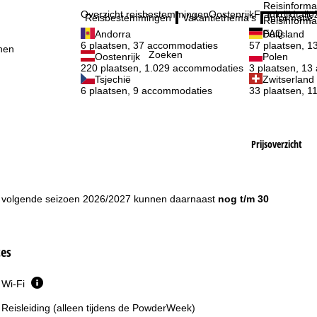
Reisinforma
Overzicht reisbestemmingen
Oostenrijk
Frankrijk
Italië
Reisbestemmingen
Vakantiethema's
Informatie
Reisinforma
FAQ
Andorra
Duitsland
6 plaatsen, 37 accommodaties
57 plaatsen, 
nen
Zoeken
Oostenrijk
Polen
220 plaatsen, 1.029 accommodaties
3 plaatsen, 1
Tsjechië
Zwitserland
6 plaatsen, 9 accommodaties
33 plaatsen, 
Prijsoverzicht
t volgende seizoen 2026/2027 kunnen daarnaast
nog t/m 30
ces
Wi-Fi
Reisleiding (alleen tijdens de PowderWeek)