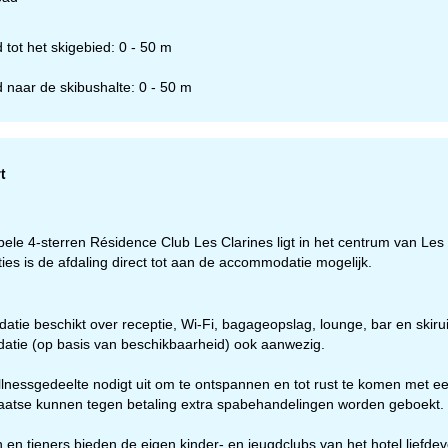
 tot het skigebied: 0 - 50 m
 naar de skibushalte: 0 - 50 m
t
ele 4-sterren Résidence Club Les Clarines ligt in het centrum van Les D
es is de afdaling direct tot aan de accommodatie mogelijk.
ie beschikt over receptie, Wi-Fi, bagageopslag, lounge, bar en skirui
tie (op basis van beschikbaarheid) ook aanwezig.
llnessgedeelte nodigt uit om te ontspannen en tot rust te komen me
laatse kunnen tegen betaling extra spabehandelingen worden geboekt.
eningstijden
-do:
09:00-17:00
09:00-14:00
 en tieners bieden de eigen kinder- en jeugdclubs van het hotel liefdev