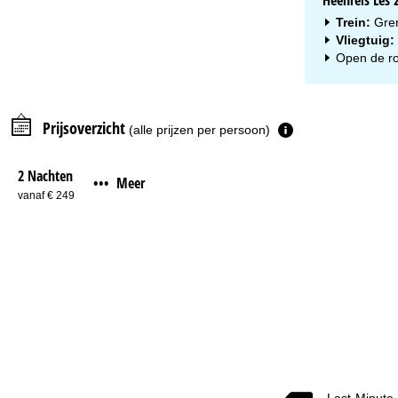
Heenreis Les 
Trein:
Gren
Vliegtuig:
Open de ro
Prijsoverzicht
(alle prijzen per persoon)
2 Nachten
Meer
•••
vanaf € 249