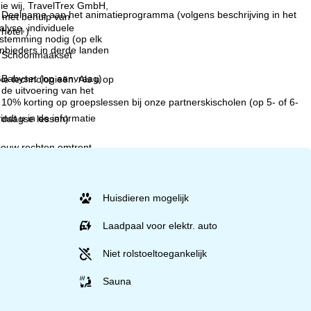
ie wij, TravelTrex GmbH,
Deelname aan het animatieprogramma (volgens beschrijving in het
n met behulp van
lyse, individuele
hotel )
estemming nodig (op elk
nbieders in derde landen
Schoonmaakset
Babyset (op aanvraag)
jke technologieën. Als u op
 de uitvoering van het
10% korting op groepslessen bij onze partnerskischolen (op 5- of 6-
indt u in de informatie
daagse lessen)
 jouw rechten omtrent
Huisdieren mogelijk
Laadpaal voor elektr. auto
Niet rolstoeltoegankelijk
Sauna