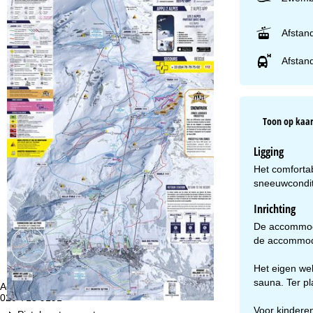
Afstand
Afstand
Toon op kaar
Ligging
Het comfortab
sneeuwconditi
Inrichting
De accommodat
de accommoda
Het eigen we
sauna. Ter p
Advies
Op
020-713 9191
ma
vr:
Voor kinderen