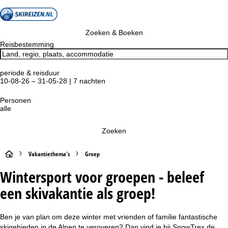
Zoeken & Boeken
Reisbestemming
periode & reisduur
10-08-26 – 31-05-28 | 7 nachten
Personen
alle
Zoeken
S
Vakantiethema's
Groep
Wintersport voor groepen - beleef
t
een skivakantie als groep!
a
r
Ben je van plan om deze winter met vrienden of familie fantastische
skigebieden in de Alpen te veroveren? Dan vind je bij SnowTrex de