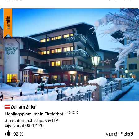
Familie
Zell am Ziller
°°°°
Lieblingsplatz, mein Tirolerhof
3 nachten incl. skipas & HP
bijv. vanaf 03-12-26
369
€
92 %
vanaf