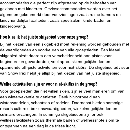
accommodaties die perfect zijn afgestemd op de behoeften van
gezinnen met kinderen.
Gezinsaccommodaties
worden over het
algemeen gekenmerkt door voorzieningen zoals ruime kamers en
kindvriendelijke faciliteiten, zoals speelzalen, kinderbaden en
kinderopvang.
Hoe kies ik het juiste skigebied voor onze groep?
Bij het kiezen van een skigebied moet rekening worden gehouden met
de vaardigheden en voorkeuren van alle groepsleden. Een ideaal
skigebied biedt daarom een verscheidenheid aan pistes voor
beginners en gevorderden, veel après-ski mogelijkheden en
spannende off-piste activiteiten voor niet-skiërs. De
skigebied adviseur
van SnowTrex helpt je altijd bij het kiezen van het juiste skigebied.
Welke activiteiten zijn er voor niet-skiërs in de groep?
Voor groepsleden die niet willen skiën, zijn er veel manieren om van
een wintervakantie te genieten. Denk bijvoorbeeld aan
winterwandelen, schaatsen of rodelen. Daarnaast bieden sommige
resorts culturele bezienswaardigheden, winkelmogelijkheden en
culinaire ervaringen. In sommige skigebieden zijn er ook
wellnessfaciliteiten zoals thermale baden of
wellnesshotels
om te
ontspannen na een dag in de frisse lucht.