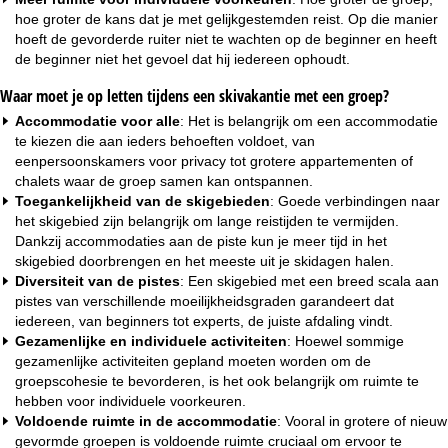
hoe groter de kans dat je met gelijkgestemden reist. Op die manier
hoeft de gevorderde ruiter niet te wachten op de beginner en heeft
de beginner niet het gevoel dat hij iedereen ophoudt.
Waar moet je op letten tijdens een skivakantie met een groep?
Accommodatie voor alle
: Het is belangrijk om een accommodatie
te kiezen die aan ieders behoeften voldoet, van
eenpersoonskamers voor privacy tot grotere
appartementen
of
chalets
waar de groep samen kan ontspannen.
Toegankelijkheid van de skigebieden
: Goede verbindingen naar
het skigebied zijn belangrijk om lange reistijden te vermijden.
Dankzij
accommodaties aan de piste
kun je meer tijd in het
skigebied doorbrengen en het meeste uit je skidagen halen.
Diversiteit van de pistes
: Een skigebied met een breed scala aan
pistes van verschillende moeilijkheidsgraden garandeert dat
iedereen, van beginners tot experts, de juiste afdaling vindt.
Gezamenlijke en individuele activiteiten
: Hoewel sommige
gezamenlijke activiteiten gepland moeten worden om de
groepscohesie te bevorderen, is het ook belangrijk om ruimte te
hebben voor individuele voorkeuren.
Voldoende ruimte in de accommodatie
: Vooral in grotere of nieuw
gevormde groepen is voldoende ruimte cruciaal om ervoor te