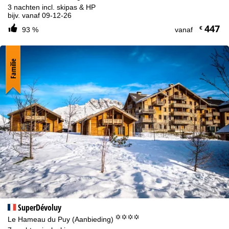
3 nachten incl. skipas & HP
bijv. vanaf 09-12-26
447
€
93 %
vanaf
Familie
SuperDévoluy
°°°°
Le Hameau du Puy (Aanbieding)