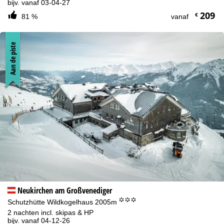
bijv. vanaf 03-04-27
209
€
81 %
vanaf
Aan de piste
Neukirchen am Großvenediger
°°°
Schutzhütte Wildkogelhaus 2005m
2 nachten incl. skipas & HP
bijv. vanaf 04-12-26