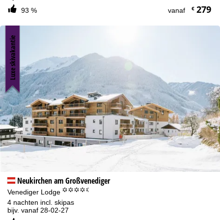
279
€
93 %
vanaf
Luxe skivakantie
Neukirchen am Großvenediger
°°°°.
Venediger Lodge
4 nachten incl. skipas
bijv. vanaf 28-02-27