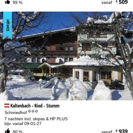
509
€
99 %
vanaf
Gletsjer
Kaltenbach - Ried - Stumm
°°°
Schmiedhof
7 nachten incl. skipas & HP PLUS
bijv. vanaf 09-01-27
939
€
80 %
vanaf