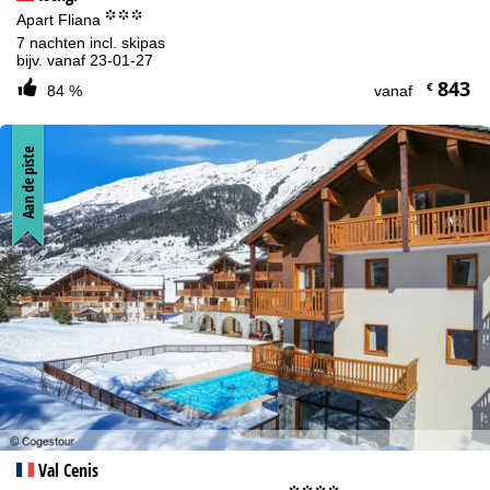
°°°
Apart Fliana
7 nachten incl. skipas
bijv. vanaf 23-01-27
843
€
84 %
vanaf
Aan de piste
Val Cenis