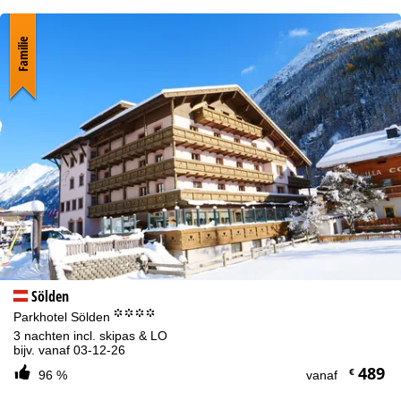
Familie
Sölden
°°°°
Parkhotel Sölden
3 nachten incl. skipas & LO
bijv. vanaf 03-12-26
489
€
96 %
vanaf