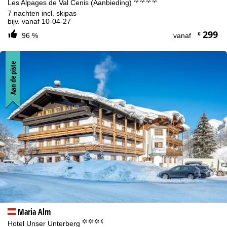
°°°°
Les Alpages de Val Cenis (Aanbieding)
7 nachten incl. skipas
bijv. vanaf 10-04-27
299
€
96 %
vanaf
Aan de piste
Maria Alm
°°°.
Hotel Unser Unterberg