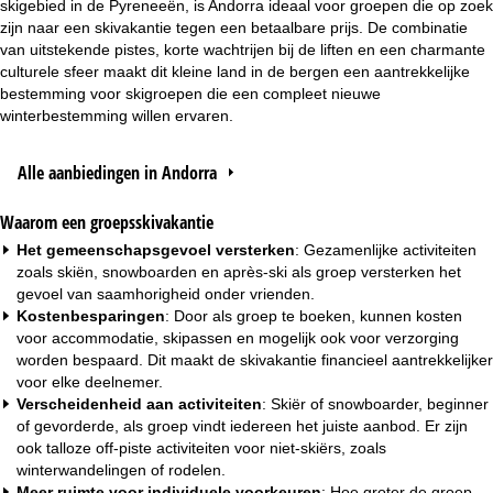
skigebied in de Pyreneeën, is Andorra ideaal voor groepen die op zoek
zijn naar een skivakantie tegen een betaalbare prijs. De combinatie
van uitstekende pistes, korte wachtrijen bij de liften en een charmante
culturele sfeer maakt dit kleine land in de bergen een aantrekkelijke
bestemming voor skigroepen die een compleet nieuwe
winterbestemming willen ervaren.
Alle aanbiedingen in Andorra
Waarom een groepsskivakantie
Het gemeenschapsgevoel versterken
: Gezamenlijke activiteiten
zoals skiën, snowboarden en après-ski als groep versterken het
gevoel van saamhorigheid onder vrienden.
Kostenbesparingen
: Door als groep te boeken, kunnen kosten
voor accommodatie, skipassen en mogelijk ook voor verzorging
worden bespaard. Dit maakt de skivakantie financieel aantrekkelijker
voor elke deelnemer.
Verscheidenheid aan activiteiten
: Skiër of snowboarder, beginner
of gevorderde, als groep vindt iedereen het juiste aanbod. Er zijn
ook talloze off-piste activiteiten voor niet-skiërs, zoals
winterwandelingen of rodelen.
Meer ruimte voor individuele voorkeuren
: Hoe groter de groep,