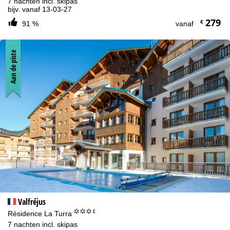
7 nachten incl. skipas
bijv. vanaf 13-03-27
279
€
91 %
vanaf
Aan de piste
Valfréjus
°°°.
Résidence La Turra
7 nachten incl. skipas