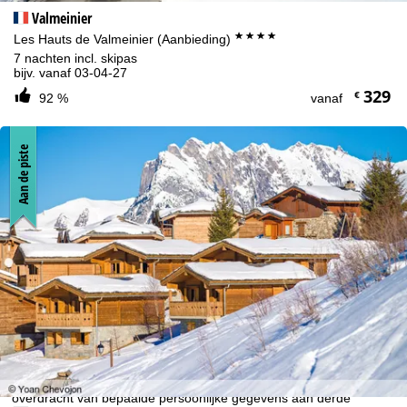
Valmeinier
****
Les Hauts de Valmeinier (Aanbieding)
7 nachten incl. skipas
bijv. vanaf 03-04-27
329
€
92 %
vanaf
Aan de piste
Cookie-informatie
Om onze website te optimaliseren, gebruiken we cookies om
gebruiksinformatie te verzamelen, die wij, TravelTrex GmbH, ook
delen met onze partners. Gebruiksprofielen worden aangemaakt
op basis van uw activiteiten met behulp van eindapparaat- en
browserinformatie. Deze gebruiksprofielen worden gebruikt voor
statistische analyse, individuele productaanbevelingen,
geïndividualiseerde reclame en bereikmeting. Hiervoor hebben wij
uw toestemming nodig (op elk moment in te trekken), wat ook de
overdracht van bepaalde persoonlijke gegevens aan derde